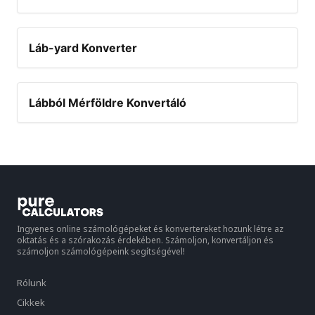
Láb-yard Konverter
Lábból Mérföldre Konvertáló
Ingyenes online számológépeket és konvertereket hozunk létre az
oktatás és a szórakozás érdekében. Számoljon, konvertáljon és
számoljon számológépeink segítségével!
Rólunk
Cikkek