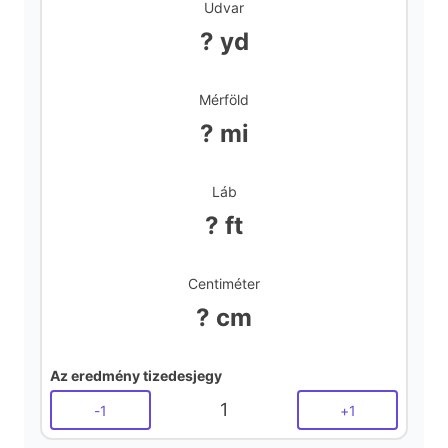
Udvar
? yd
Mérföld
? mi
Láb
? ft
Centiméter
? cm
Az eredmény tizedesjegy
1
-
1
+
1