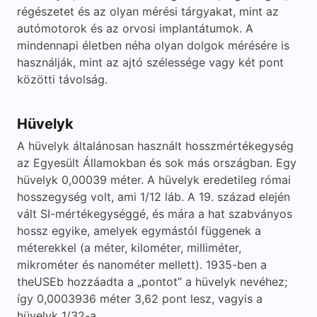
régészetet és az olyan mérési tárgyakat, mint az
autómotorok és az orvosi implantátumok. A
mindennapi életben néha olyan dolgok mérésére is
használják, mint az ajtó szélessége vagy két pont
közötti távolság.
Hüvelyk
A hüvelyk általánosan használt hosszmértékegység
az Egyesült Államokban és sok más országban. Egy
hüvelyk 0,00039 méter. A hüvelyk eredetileg római
hosszegység volt, ami 1/12 láb. A 19. század elején
vált SI-mértékegységgé, és mára a hat szabványos
hossz egyike, amelyek egymástól függenek a
méterekkel (a méter, kilométer, milliméter,
mikrométer és nanométer mellett). 1935-ben a
theUSEb hozzáadta a „pontot” a hüvelyk nevéhez;
így 0,0003936 méter 3,62 pont lesz, vagyis a
hüvelyk 1/32-a.