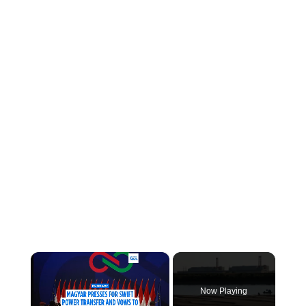
×
Now Playing