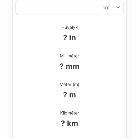
i
d
Hüvelyk
? in
e
Milliméter
o
? mm
Méter (m)
? m
Kilométer
? km