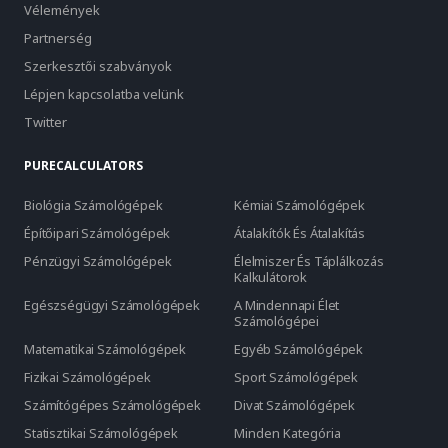
Vélemények
Partnerség
Szerkesztői szabványok
Lépjen kapcsolatba velünk
Twitter
PURECALCULATORS
Biológia Számológépek
Kémiai Számológépek
Építőipari Számológépek
Átalakítók És Átalakítás
Pénzügyi Számológépek
Élelmiszer És Táplálkozás
Kalkulátorok
Egészségügyi Számológépek
A Mindennapi Élet
Számológépei
Matematikai Számológépek
Egyéb Számológépek
Fizikai Számológépek
Sport Számológépek
Számítógépes Számológépek
Divat Számológépek
Statisztikai Számológépek
Minden Kategória