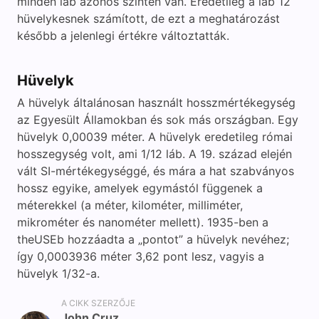
minden láb azonos szinten van. Eredetileg a láb 12
hüvelykesnek számított, de ezt a meghatározást
később a jelenlegi értékre változtatták.
Hüvelyk
A hüvelyk általánosan használt hosszmértékegység
az Egyesült Államokban és sok más országban. Egy
hüvelyk 0,00039 méter. A hüvelyk eredetileg római
hosszegység volt, ami 1/12 láb. A 19. század elején
vált SI-mértékegységgé, és mára a hat szabványos
hossz egyike, amelyek egymástól függenek a
méterekkel (a méter, kilométer, milliméter,
mikrométer és nanométer mellett). 1935-ben a
theUSEb hozzáadta a „pontot” a hüvelyk nevéhez;
így 0,0003936 méter 3,62 pont lesz, vagyis a
hüvelyk 1/32-a.
A CIKK SZERZŐJE
John Cruz