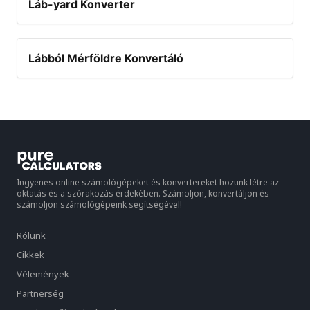
Láb-yard Konverter
Lábból Mérföldre Konvertáló
Ingyenes online számológépeket és konvertereket hozunk létre az
oktatás és a szórakozás érdekében. Számoljon, konvertáljon és
számoljon számológépeink segítségével!
Rólunk
Cikkek
Vélemények
Partnerség