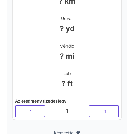
? km
Udvar
? yd
Mérföld
? mi
Láb
? ft
Az eredmény tizedesjegy
1
-
1
+
1
készítette: ❤️