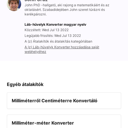
John PhD -hallgató, aki rajong a matematikáért és az
oktatásért. Szabadidejében John szeret túrázni és
kerékpározni.
Láb-hüvelyk Konverter magyar nyelv
Közzétett: Wed Jul 13 2022
Legújabb frissítés: Wed Jul 13 2022
A (z) Átalakítók és átalakítás kategóriában
A (z) Láb-hüvelyk Konverter hozzáadása saját
webhelyéhez
Egyéb átalakítók
Milliméterről Centiméterre Konvertáló
Milliméter-méter Konverter