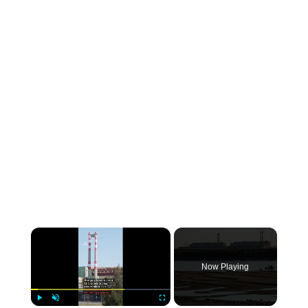
×
Now Playing