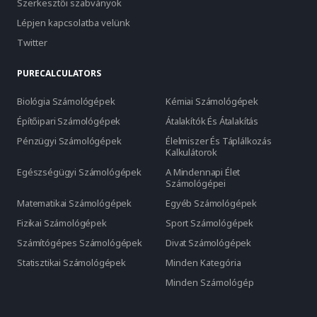
Szerkesztői szabványok
Lépjen kapcsolatba velünk
Twitter
PURECALCULATORS
Biológia Számológépek
Kémiai Számológépek
Építőipari Számológépek
Átalakítók És Átalakítás
Pénzügyi Számológépek
Élelmiszer És Táplálkozás
Kalkulátorok
Egészségügyi Számológépek
A Mindennapi Élet
Számológépei
Matematikai Számológépek
Egyéb Számológépek
Fizikai Számológépek
Sport Számológépek
Számítógépes Számológépek
Divat Számológépek
Statisztikai Számológépek
Minden Kategória
Minden Számológép