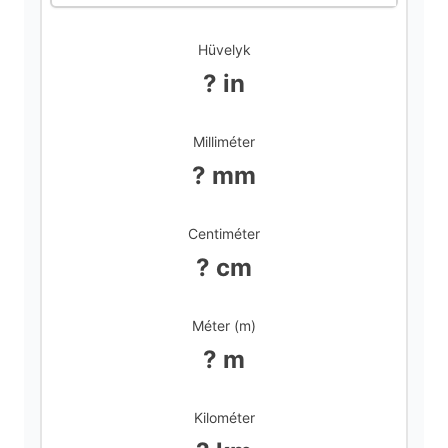
d
Hüvelyk
? in
e
Milliméter
o
? mm
Centiméter
? cm
Méter (m)
? m
Kilométer