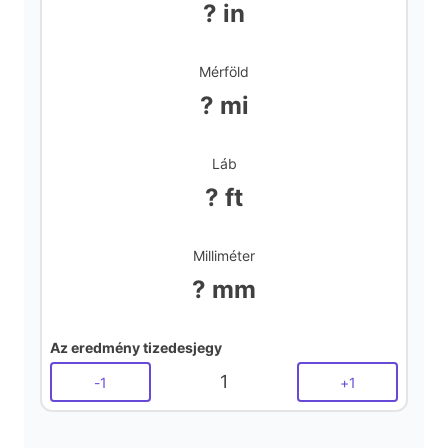
? in
Mérföld
? mi
Láb
? ft
Milliméter
? mm
Az eredmény tizedesjegy
1
-
1
+
1