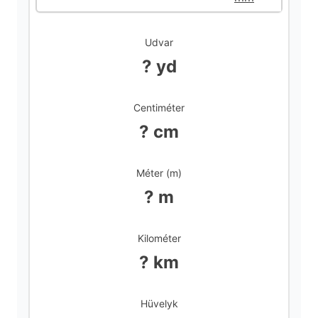
d
Udvar
? yd
e
Centiméter
o
? cm
Méter (m)
? m
Kilométer
? km
Hüvelyk