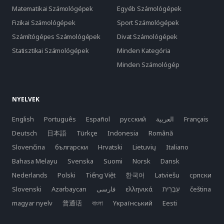
Matematikai Számológépek
Egyéb Számológépek
Fizikai Számológépek
Sport Számológépek
Számítógépes Számológépek
Divat Számológépek
Statisztikai Számológépek
Minden Kategória
Minden Számológép
NYELVEK
English
Português
Español
русский
العربية
Français
Deutsch
日本語
Türkçe
Indonesia
Română
Slovenčina
български
Hrvatski
Lietuvių
Italiano
Bahasa Melayu
Svenska
Suomi
Norsk
Dansk
Nederlands
Polski
Tiếng Việt
한국어
Latviešu
српски
Slovenski
Azərbaycan
فارسی
ελληνικά
čeština
magyar nyelv
普通话
বাংলা
Yкраїнський
Eesti