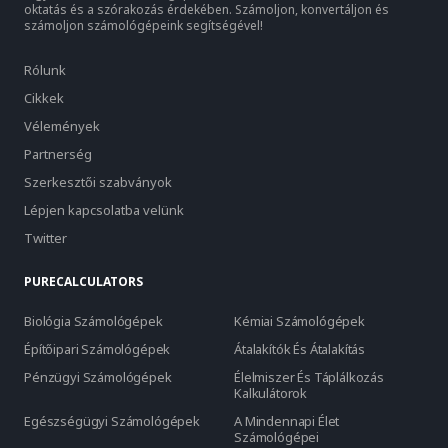
oktatás és a szórakozás érdekében. Számoljon, konvertáljon és
számoljon számológépeink segítségével!
Rólunk
Cikkek
Vélemények
Partnerség
Szerkesztői szabványok
Lépjen kapcsolatba velünk
Twitter
PURECALCULATORS
Biológia Számológépek
Kémiai Számológépek
Építőipari Számológépek
Átalakítók És Átalakítás
Pénzügyi Számológépek
Élelmiszer És Táplálkozás
Kalkulátorok
Egészségügyi Számológépek
A Mindennapi Élet
Számológépei