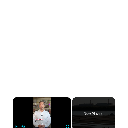
×
Now Playing