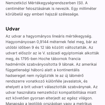
Nemzetközi Mértékegységrendszerben (SI). A
centiméter felosztásának is nevezik. Egy milliméter
körülbelül egy emberi hajszál szélessége.
Udvar
Az udvar a hagyományos lineáris mértékegység.
Hagyományosan 0,9144 méternek felel meg, bár az
utóbbi időben 9 és 12 láb között változtatták. Az
udvart először az ie V. századi egyiptomiak alkották
meg, és 1795-ben Hoche tábornok francia
hadmérnök szabványosította 9 lábnak. Az amerikai
függetlenségi háború alatt a kontinentális
hadsereget nem nyűgözték le az új lábmérő
rendszerre vonatkozó különféle javaslatok, és
ehelyett a brit udvart választották szabványnak. Az
udvar használata nemzetközi kompatibilitása miatt
ezt követően gyorsan elterjedt az egész világon.
Manapság a legtöbb országban vagy a metrikus