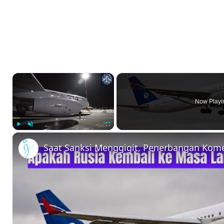
×
Now Playi
Play
Unmute
Fullscreen