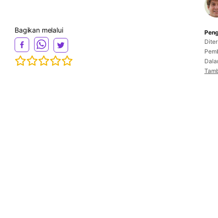
Bagikan melalui
Peng
Dite
Pemb
Dala
Tamb