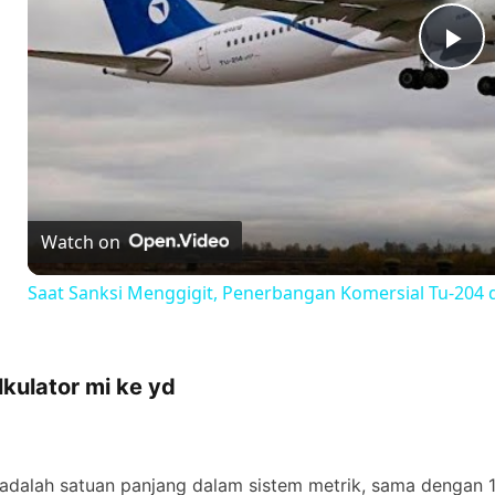
P
l
a
Watch on
y
Saat Sanksi Menggigit, Penerbangan Komersial Tu-204 
V
lkulator mi ke yd
i
d
 adalah satuan panjang dalam sistem metrik, sama dengan 1