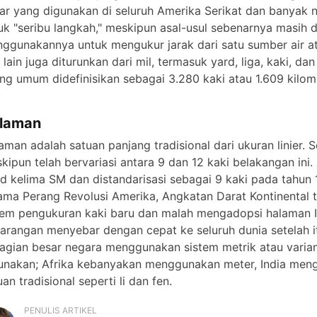
ar yang digunakan di seluruh Amerika Serikat dan banyak neg
e
uk "seribu langkah," meskipun asal-usul sebenarnya masih
ggunakannya untuk mengukur jarak dari satu sumber air ata
t lain juga diturunkan dari mil, termasuk yard, liga, kaki, dan 
o
ing umum didefinisikan sebagai 3.280 kaki atau 1.609 kilom
laman
aman adalah satuan panjang tradisional dari ukuran linier. 
kipun telah bervariasi antara 9 dan 12 kaki belakangan ini
d kelima SM dan distandarisasi sebagai 9 kaki pada tahun 1
ama Perang Revolusi Amerika, Angkatan Darat Kontinental 
tem pengukuran kaki baru dan malah mengadopsi halaman I
arangan menyebar dengan cepat ke seluruh dunia setelah itu
agian besar negara menggunakan sistem metrik atau varian
unakan; Afrika kebanyakan menggunakan meter, India men
uan tradisional seperti li dan fen.
PENULIS ARTIKEL