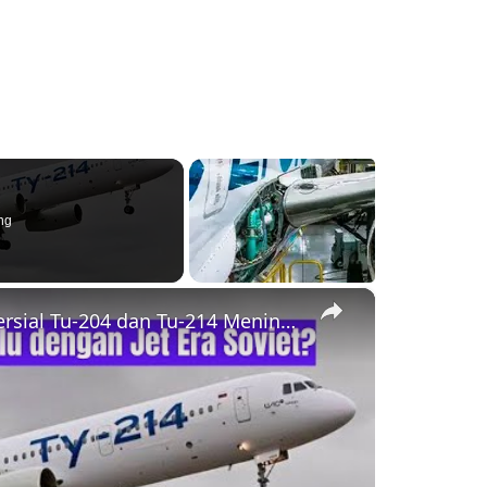
ng
×
Saat Sanksi Menggigit, Penerbangan Komersial Tu-204 dan Tu-214 Meningkat di Rusia