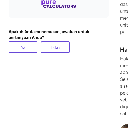
das
unt
men
uni
pal
Apakah Anda menemukan jawaban untuk
pertanyaan Anda?
Ya
Tidak
Ha
Hal
mes
aba
Sel
sis
pek
seb
dig
sat