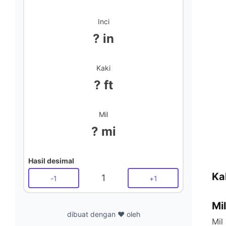
Inci
? in
Kaki
? ft
Mil
? mi
Hasil desimal
Ka
1
-
1
+
1
Mil
dibuat dengan ❤️ oleh
Mil