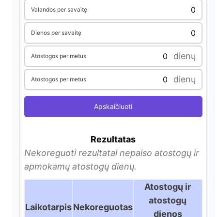
Valandos per savaitę
Dienos per savaitę
dienų
Atostogos per metus
dienų
Atostogos per metus
Apskaičiuoti
Rezultatas
Nekoreguoti rezultatai nepaiso atostogų ir
apmokamų atostogų dienų.
Atostogų ir
atostogų
Laikotarpis
Nekoreguotas
dienos