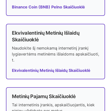
Binance Coin (BNB) Pelno Skaičiuoklė
Ekvivalentinių Metinių Išlaidų
Skaičiuoklė
Naudokite šį nemokamą internetinį įrankį
lygiavertėms metinėms išlaidoms apskaičiuoti,
t.
Ekvivalentinių Metinių Išlaidų Skaičiuoklė
Metinių Pajamų Skaičiuoklė
Tai internetinis įrankis, apskaičiuojantis, kiek
pinigų uždirbate per metus.