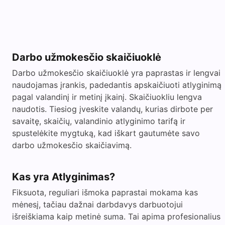
Darbo užmokesčio skaičiuoklė
Darbo užmokesčio skaičiuoklė yra paprastas ir lengvai
naudojamas įrankis, padedantis apskaičiuoti atlyginimą
pagal valandinį ir metinį įkainį. Skaičiuokliu lengva
naudotis. Tiesiog įveskite valandų, kurias dirbote per
savaitę, skaičių, valandinio atlyginimo tarifą ir
spustelėkite mygtuką, kad iškart gautumėte savo
darbo užmokesčio skaičiavimą.
Kas yra Atlyginimas?
Fiksuota, reguliari išmoka paprastai mokama kas
mėnesį, tačiau dažnai darbdavys darbuotojui
išreiškiama kaip metinė suma. Tai apima profesionalius