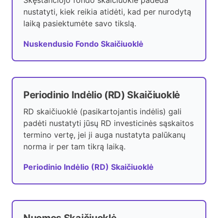
Skęstančiojo fondo skaičiuoklė padeda
nustatyti, kiek reikia atidėti, kad per nurodytą
laiką pasiektumėte savo tikslą.
Nuskendusio Fondo Skaičiuoklė
Periodinio Indėlio (RD) Skaičiuoklė
RD skaičiuoklė (pasikartojantis indėlis) gali
padėti nustatyti jūsų RD investicinės sąskaitos
termino vertę, jei ji auga nustatyta palūkanų
norma ir per tam tikrą laiką.
Periodinio Indėlio (RD) Skaičiuoklė