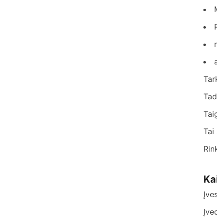
Tar
Tad
Tai
Tai
Rin
Ka
Įve
Įve