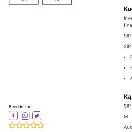
Ku
Inv
fin
SIP
SIP
Ką
SIP
Bendrinti per
M = 
Auk