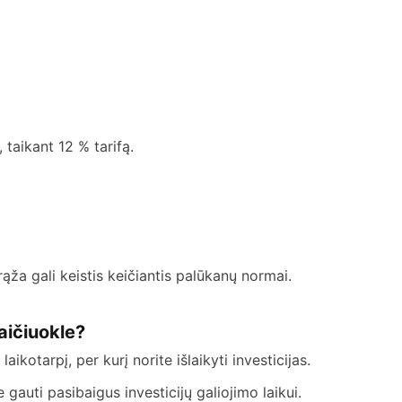
 taikant 12 % tarifą.
ža gali keistis keičiantis palūkanų normai.
aičiuokle?
ikotarpį, per kurį norite išlaikyti investicijas.
gauti pasibaigus investicijų galiojimo laikui.