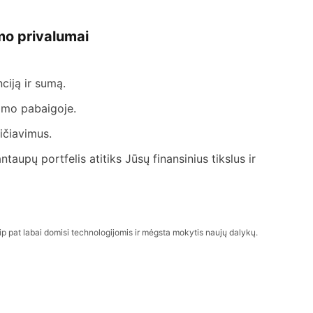
imo privalumai
ciją ir sumą.
ojimo pabaigoje.
aičiavimus.
aupų portfelis atitiks Jūsų finansinius tikslus ir
 taip pat labai domisi technologijomis ir mėgsta mokytis naujų dalykų.