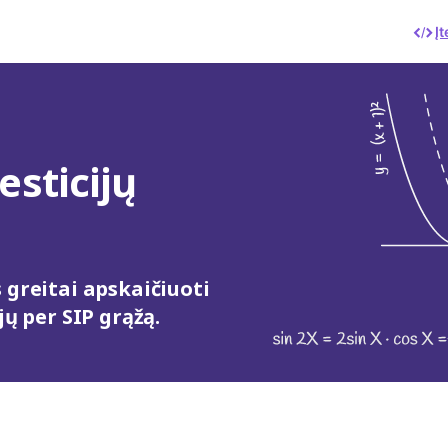
Įt
esticijų
 greitai apskaičiuoti
jų per SIP grąžą.