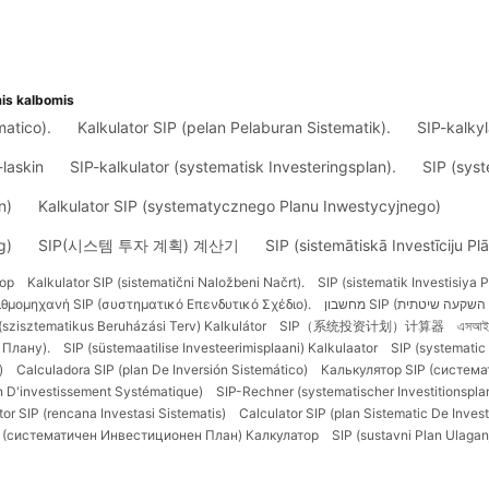
mis kalbomis
matico).
Kalkulator SIP (pelan Pelaburan Sistematik).
SIP-kalkyl
-laskin
SIP-kalkulator (systematisk Investeringsplan).
SIP (sys
n)
Kalkulator SIP (systematycznego Planu Inwestycyjnego)
g)
SIP(시스템 투자 계획) 계산기
SIP (sistemātiskā Investīciju Pl
ор
Kalkulator SIP (sistematični Naložbeni Načrt).
SIP (sistematik Investisiya 
ιθμομηχανή SIP (συστηματικό Επενδυτικό Σχέδιο).
(szisztematikus Beruházási Terv) Kalkulátor
SIP（系统投资计划）计算器
এসআইপি 
 Плану).
SIP (süstemaatilise Investeerimisplaani) Kalkulaator
SIP (systematic
)
Calculadora SIP (plan De Inversión Sistemático)
Калькулятор SIP (систем
an D'investissement Systématique)
SIP-Rechner (systematischer Investitionsplan
tor SIP (rencana Investasi Sistematis)
Calculator SIP (plan Sistematic De Investiț
 (систематичен Инвестиционен План) Калкулатор
SIP (sustavni Plan Ulagan