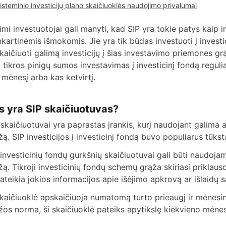
isteminio investicijų plano skaičiuoklės naudojimo privalumai
imi investuotojai gali manyti, kad SIP yra tokie patys kaip in
nkartinėmis išmokomis. Jie yra tik būdas investuoti į investi
kaičiuoti galimą investicijų į šias investavimo priemones g
 tikros pinigų sumos investavimas į investicinį fondą reguliar
 mėnesį arba kas ketvirtį.
s yra SIP skaičiuotuvas?
 skaičiuotuvai yra paprastas įrankis, kurį naudojant galima a
žą. SIP investicijos į investicinį fondą buvo populiarus tūks
 investicinių fondų gurkšnių skaičiuotuvai gali būti naudojami
žą. Tikroji investicinių fondų schemų grąža skiriasi priklau
ateikia jokios informacijos apie išėjimo apkrovą ar išlaidų sa
skaičiuoklė apskaičiuoja numatomą turto prieaugį ir mėnesi
žos norma, ši skaičiuoklė pateiks apytikslę kiekvieno mėne