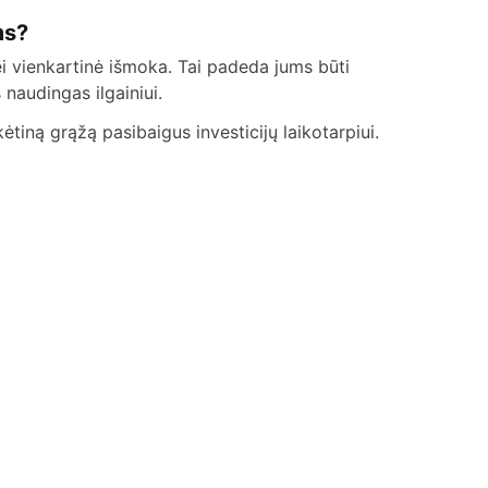
ms?
nei vienkartinė išmoka. Tai padeda jums būti
 naudingas ilgainiui.
kėtiną grąžą pasibaigus investicijų laikotarpiui.