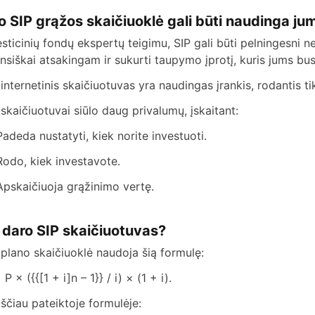
o SIP grąžos skaičiuoklė gali būti naudinga ju
esticinių fondų ekspertų teigimu, SIP gali būti pelningesni 
ansiškai atsakingam ir sukurti taupymo įprotį, kuris jums bus
 internetinis skaičiuotuvas yra naudingas įrankis, rodantis ti
 skaičiuotuvai siūlo daug privalumų, įskaitant:
Padeda nustatyti, kiek norite investuoti.
Rodo, kiek investavote.
Apskaičiuoja grąžinimo vertę.
 daro SIP skaičiuotuvas?
 plano skaičiuoklė naudoja šią formulę:
P × ({{[1 + i]n – 1}} / i) × (1 + i).
ščiau pateiktoje formulėje: