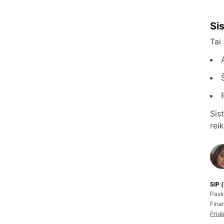
Si
Tai
Sis
rei
SIP (
Pask
Finan
Pridė