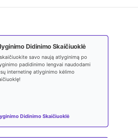
lyginimo Didinimo Skaičiuoklė
skaičiuokite savo naują atlyginimą po
lyginimo padidinimo lengvai naudodami
sų internetinę atlyginimo kėlimo
ičiuoklę!
lyginimo Didinimo Skaičiuoklė