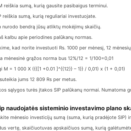
M reiškia sumą, kurią gausite pasibaigus terminui.
P reiškia sumą, kurią reguliariai investuojate.
n nurodo bendrą jūsų atliktų mokėjimų skaičių.
aš kalbu apie periodines palūkanų normas.
kime, kad norite investuoti Rs. 1000 per mėnesį, 12 mėnesių,
a mėnesinė grąžos norma bus 12%/12 = 1/100=0,01
gi M = 1 000 X ({{[1 +0.01 ]^{{12}} – 1}} / 0,01) x (1 + 0,01)
 suteikia jums 12 809 Rs per metus.
kos sąlygos turės įtakos SIP palūkanų normai. Numatoma grą
ip naudojatės sisteminio investavimo plano sk
skite mėnesio investicijų sumą (suma, kurią pradėjote SIP) ir la
dus vertę, skaičiuotuvas apskaičiuos sumą, kurią galėtumėte 