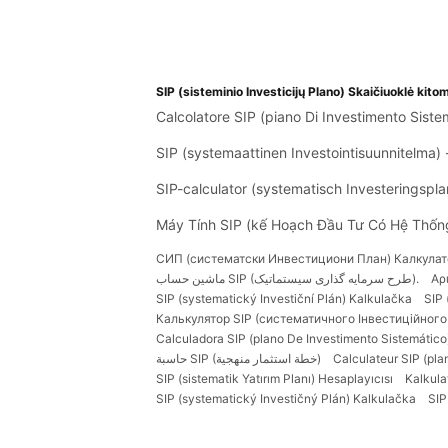
SIP (sisteminio Investicijų Plano) Skaičiuoklė kito
Calcolatore SIP (piano Di Investimento Siste
SIP (systemaattinen Investointisuunnitelma) 
SIP-calculator (systematisch Investeringspla
Máy Tính SIP (kế Hoạch Đầu Tư Có Hệ Thốn
СИП (систематски Инвестициони План) Калкулат
ماشین حساب SIP (طرح سرمایه گذاری سیستماتیک).
Αρ
SIP (systematický Investiční Plán) Kalkulačka
SIP 
Калькулятор SIP (систематичного Інвестиційного
Calculadora SIP (plano De Investimento Sistemático
حاسبة SIP (خطة استثمار منهجية)
Calculateur SIP (pl
SIP (sistematik Yatırım Planı) Hesaplayıcısı
Kalkula
SIP (systematický Investičný Plán) Kalkulačka
SIP