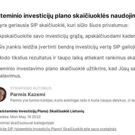
steminio investicijų plano skaičiuoklės naudoj
 yra geriausia SIP skaičiuoklė, kuri siūlo šiuos privalumus:
Apskaičiuokite savo investicijų grąžą, apskaičiuodami kaden
Šis įrankis leidžia įvertinti bendrą investicijų vertę SIP gali
Rodo tikslius rezultatus ir taupo laiką atliekant rankinius sk
teminio investavimo plano skaičiuoklė užtikrins, kad Jūsų sant
kalavimus.
STRAIPSNIO AUTORIUS
Parmis Kazemi
Parmis yra turinio kūrėjas, kuris aistringai rašo ir kuria naujus dalykus. Ji
sisteminio Investicijų Plano) Skaičiuoklė Lietuvių
elbta: Mon May 16 2022
siniai skaičiuotuvai kategorijoje
kite SIP (sisteminio Investicijų Plano) Skaičiuoklė prie savo svetainės