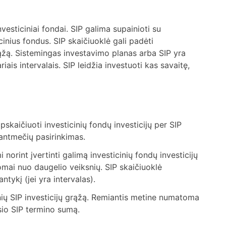
vesticiniai fondai. SIP galima supainioti su
cinius fondus. SIP skaičiuoklė gali padėti
rąžą. Sistemingas investavimo planas arba SIP yra
iais intervalais. SIP leidžia investuoti kas savaitę,
pskaičiuoti investicinių fondų investicijų per SIP
tantmečių pasirinkimas.
 norint įvertinti galimą investicinių fondų investicijų
somai nuo daugelio veiksnių. SIP skaičiuoklė
ntykį (jei yra intervalas).
nių SIP investicijų grąžą. Remiantis metine numatoma
sio SIP termino sumą.