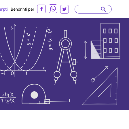
erpti
Bendrinti per