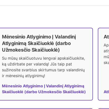
Mėnesinio Atlyginimo Į Valandinį
At
Atlyginimą Skaičiuoklė (darbo
Ap
Užmokesčio Skaičiuoklė)
at
mū
Su mūsų skaičiuotuvu lengvai apskaičiuokite,
ska
ką uždirbate per valandą! Jūs taip pat
sužinosite svarbius skirtumus tarp valandinių
ir mėnesinių atlyginimų!
Mėnesinio Atlyginimo Į Valandinį Atlyginimą
Skaičiuoklė (darbo Užmokesčio Skaičiuoklė)
At