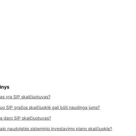
inys
as yra SIP skaičiuotuvas?
uo SIP grąžos skaičiuoklė gali būti naudinga jums?
ą daro SIP skaičiuotuvas?
aip naudojatės sisteminio investavimo plano skaičiuokle?