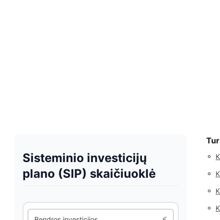
Tur
Sisteminio investicijų
◦
K
plano (SIP) skaičiuoklė
◦
K
◦
K
◦
K
Bendros investicijos
€