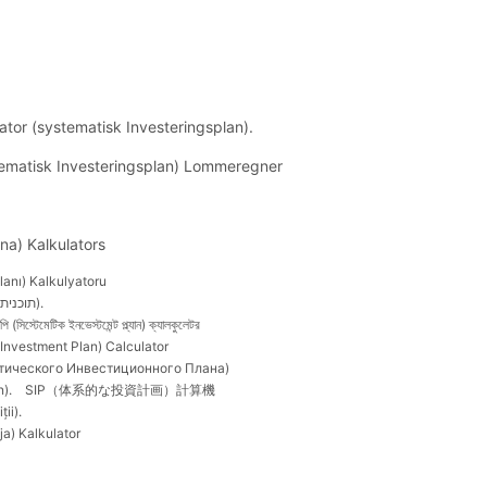
ator (systematisk Investeringsplan).
tematisk Investeringsplan) Lommeregner
āna) Kalkulators
Planı) Kalkulyatoru
מחשבון SIP (תוכנית השקעה שיטתית).
(সিস্টেমেটিক ইনভেস্টমেন্ট প্ল্যান) ক্যালকুলেটর
 Investment Plan) Calculator
атического Инвестиционного Плана)
).
SIP（体系的な投資計画）計算機
ii).
ja) Kalkulator