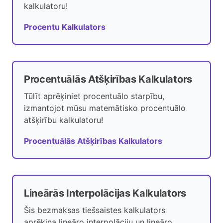
kalkulatoru!
Procentu Kalkulators
Procentuālās Atšķirības Kalkulators
Tūlīt aprēķiniet procentuālo starpību,
izmantojot mūsu matemātisko procentuālo
atšķirību kalkulatoru!
Procentuālās Atšķirības Kalkulators
Lineārās Interpolācijas Kalkulators
Šis bezmaksas tiešsaistes kalkulators
aprēķina lineāro interpolāciju un lineāro