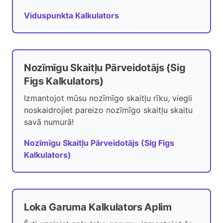
Viduspunkta Kalkulators
Nozīmīgu Skaitļu Pārveidotājs (Sig
Figs Kalkulators)
Izmantojot mūsu nozīmīgo skaitļu rīku, viegli
noskaidrojiet pareizo nozīmīgo skaitļu skaitu
savā numurā!
Nozīmīgu Skaitļu Pārveidotājs (Sig Figs
Kalkulators)
Loka Garuma Kalkulators Aplim