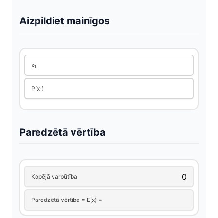
Aizpildiet mainīgos
x
1
P(x
)
1
Paredzētā vērtība
Kopējā varbūtība
Paredzētā vērtība = E(x) =