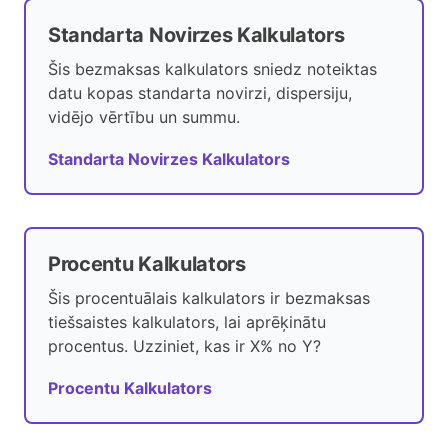
Standarta Novirzes Kalkulators
Šis bezmaksas kalkulators sniedz noteiktas
datu kopas standarta novirzi, dispersiju,
vidējo vērtību un summu.
Standarta Novirzes Kalkulators
Procentu Kalkulators
Šis procentuālais kalkulators ir bezmaksas
tiešsaistes kalkulators, lai aprēķinātu
procentus. Uzziniet, kas ir X% no Y?
Procentu Kalkulators