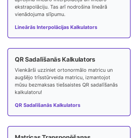
ekstrapolāciju. Tas arī nodrošina lineārā
vienādojuma slīpumu.
Lineārās Interpolācijas Kalkulators
QR Sadalīšanās Kalkulators
Vienkārši uzziniet ortonormālo matricu un
augšējo trīsstūrveida matricu, izmantojot
mūsu bezmaksas tiešsaistes QR sadalīšanās
kalkulatoru!
QR Sadalīšanās Kalkulators
Matricas Transponēšanas