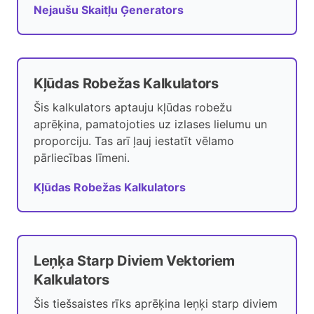
Nejaušu Skaitļu Ģenerators
Kļūdas Robežas Kalkulators
Šis kalkulators aptauju kļūdas robežu
aprēķina, pamatojoties uz izlases lielumu un
proporciju. Tas arī ļauj iestatīt vēlamo
pārliecības līmeni.
Kļūdas Robežas Kalkulators
Leņķa Starp Diviem Vektoriem
Kalkulators
Šis tiešsaistes rīks aprēķina leņķi starp diviem