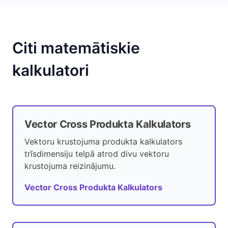
Citi matemātiskie
kalkulatori
Vector Cross Produkta Kalkulators
Vektoru krustojuma produkta kalkulators
trīsdimensiju telpā atrod divu vektoru
krustojuma reizinājumu.
Vector Cross Produkta Kalkulators