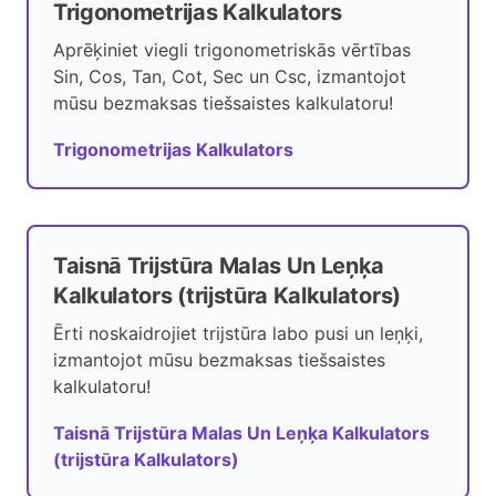
Trigonometrijas Kalkulators
Aprēķiniet viegli trigonometriskās vērtības
Sin, Cos, Tan, Cot, Sec un Csc, izmantojot
mūsu bezmaksas tiešsaistes kalkulatoru!
Trigonometrijas Kalkulators
Taisnā Trijstūra Malas Un Leņķa
Kalkulators (trijstūra Kalkulators)
Ērti noskaidrojiet trijstūra labo pusi un leņķi,
izmantojot mūsu bezmaksas tiešsaistes
kalkulatoru!
Taisnā Trijstūra Malas Un Leņķa Kalkulators
(trijstūra Kalkulators)