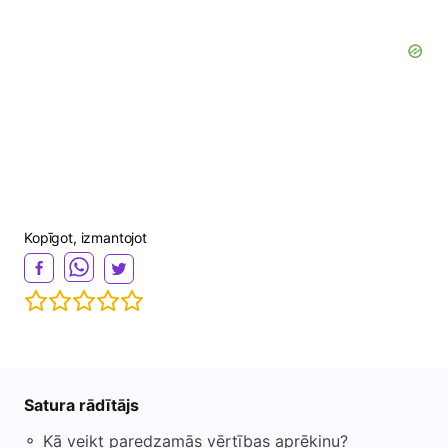
d
e
o
Kopīgot, izmantojot
Satura rādītājs
◦
Kā veikt paredzamās vērtības aprēķinu?