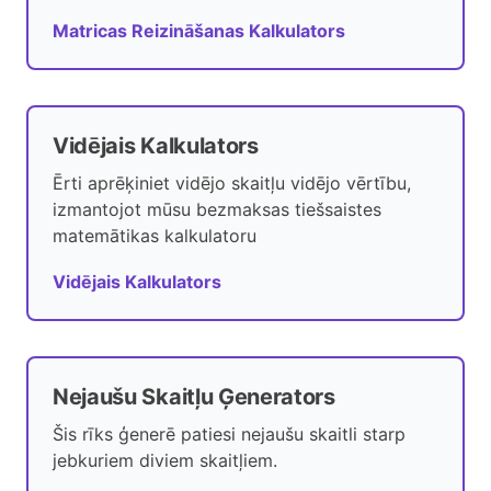
Matricas Reizināšanas Kalkulators
Vidējais Kalkulators
Ērti aprēķiniet vidējo skaitļu vidējo vērtību,
izmantojot mūsu bezmaksas tiešsaistes
matemātikas kalkulatoru
Vidējais Kalkulators
Nejaušu Skaitļu Ģenerators
Šis rīks ģenerē patiesi nejaušu skaitli starp
jebkuriem diviem skaitļiem.