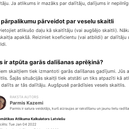
ītāju. Ja atlikums ir mazāks par dalītāju, dalījums ir nepilnīg
 pārpalikumu pārveidot par veselu skaitli
ietojiet atlikušo daļu kā skaitītāju (vai augšējo skaitli). Nāk
skaitļa apakšā. Reiziniet koeficientu (vai atbildi) ar dalītāju
ldi.
s ir atpūta garās dalīšanas aprēķinā?
liem skaitļiem tiek izmantoti garās dalīšanas gadījumi. Jūs a
itlis. Šajās situācijās skaitļi tiek atstāti un tiks atpazīti k
s dalīts ar tās dalītāju. Augšpusē parādīsies vesels skaitlis.
RAKSTA AUTORS
Parmis Kazemi
Parmis ir satura veidotājs, kurš aizraujas ar rakstīšanu un jaunu lietu radīša
mātikas Atlikuma Kalkulators Latviešu
icēts: Tue Jan 04 2022