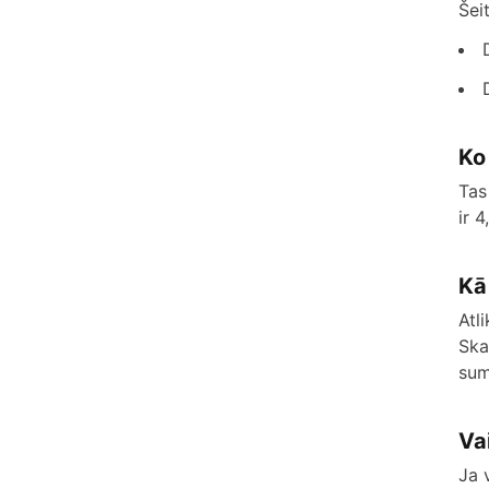
Šei
Ko
Tas
ir 
Kā
Atl
Skai
sum
Va
Ja 