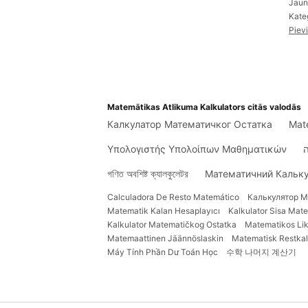
Jaun
Kate
Piev
Matemātikas Atlikuma Kalkulators citās valodās
Калкулатор Математичког Остатка
Mate
Υπολογιστής Υπολοίπων Μαθηματικών
গণিত অবশিষ্ট ক্যালকুলেটর
Математичний Кальк
Calculadora De Resto Matemático
Калькулятор М
Matematik Kalan Hesaplayıcı
Kalkulator Sisa Mat
Kalkulator Matematičkog Ostatka
Matematikos Lik
Matemaattinen Jäännöslaskin
Matematisk Restkal
Máy Tính Phần Dư Toán Học
수학 나머지 계산기