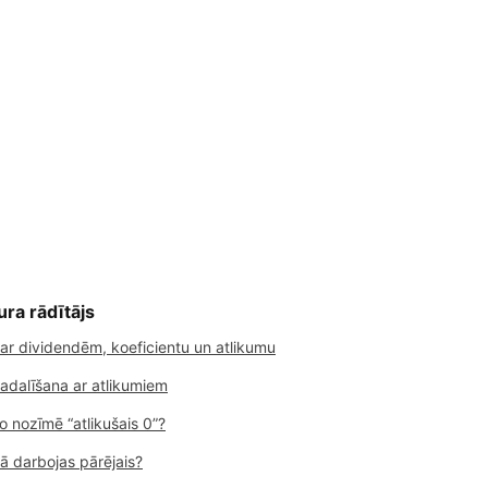
ura rādītājs
ar dividendēm, koeficientu un atlikumu
adalīšana ar atlikumiem
o nozīmē “atlikušais 0”?
ā darbojas pārējais?