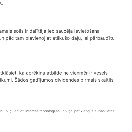
s.
amais solis ir dalītāja jeb saucēja ievietošana
 un pēc tam pievienojiet atlikušo daļu, lai pārbaudītu
tklāsiet, ka aprēķina atbilde ne vienmēr ir vesels
ā atlikumi. Šādos gadījumos dividendes pirmais skaitlis
nu. Viņu arī ļoti interesē tehnoloģijas un viņai patīk apgūt jaunas lietas.