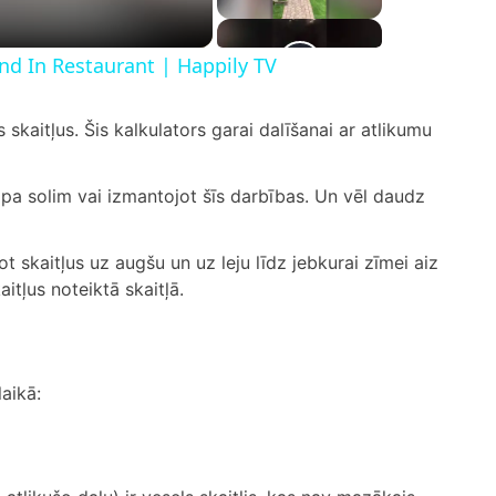
d In Restaurant | Happily TV
s skaitļus. Šis kalkulators garai dalīšanai ar atlikumu
 pa solim vai izmantojot šīs darbības. Un vēl daudz
 skaitļus uz augšu un uz leju līdz jebkurai zīmei aiz
itļus noteiktā skaitļā.
laikā: