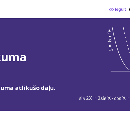
Iegult
ikuma
ījuma atlikušo daļu.