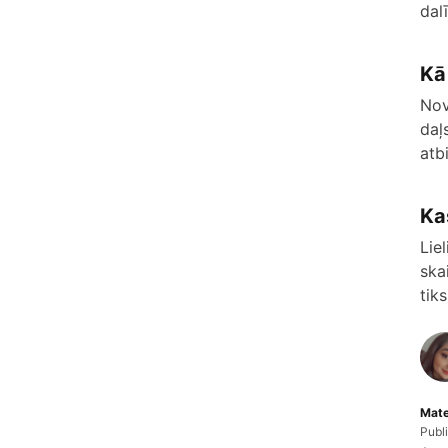
dal
Kā
Nov
daļ
atbi
Ka
Lie
ska
tik
Mate
Publ