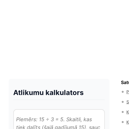
Sat
Atlikumu kalkulators
◦
P
◦
S
◦
K
Piemērs: 15 ÷ 3 = 5. Skaitli, kas
◦
K
tiek dalīts (šajā gadījumā 15), sauc