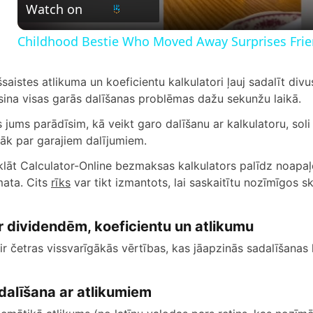
Watch on
a
Childhood Bestie Who Moved Away Surprises Frien
y
šsaistes atlikuma un koeficientu kalkulatori ļauj sadalīt divu
V
isina visas garās dalīšanas problēmas dažu sekunžu laikā.
 jums parādīsim, kā veikt garo dalīšanu ar kalkulatoru, soli
i
rāk par garajiem dalījumiem.
klāt Calculator-Online bezmaksas kalkulators palīdz noapaļot
d
ata. Cits
rīks
var tikt izmantots, lai saskaitītu nozīmīgos ska
e
r dividendēm, koeficientu un atlikumu
 ir četras vissvarīgākās vērtības, kas jāapzinās sadalīšanas 
o
dalīšana ar atlikumiem