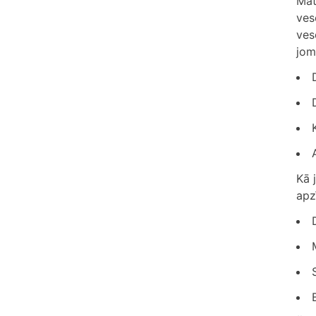
Mat
ves
ves
jom
Kā 
apz