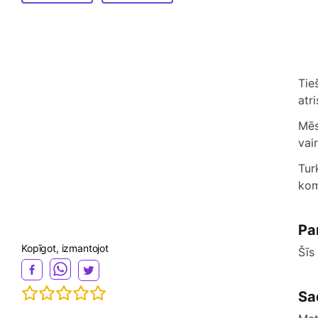
Tie
atr
Mēs
vai
Tur
kom
Pa
Kopīgot, izmantojot
Šīs
Sa