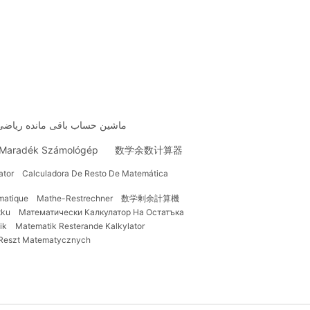
ماشین حساب باقی مانده ریاضی
 Maradék Számológép
数学余数计算器
ator
Calculadora De Resto De Matemática
matique
Mathe-Restrechner
数学剰余計算機
tku
Математически Калкулатор На Остатъка
ik
Matematik Resterande Kalkylator
 Reszt Matematycznych