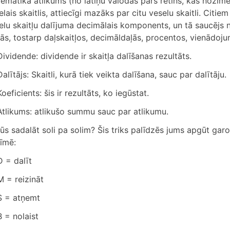
emātikā atlikums (no latīņu valodas pars retins, kas nozīmē 
elais skaitlis, attiecīgi mazāks par citu veselu skaitli. Citi
elu skaitļu dalījuma decimālais komponents, un tā saucējs n
ās, tostarp daļskaitļos, decimāldaļās, procentos, vienādoj
Dividende: dividende ir skaitļa dalīšanas rezultāts.
Dalītājs: Skaitli, kurā tiek veikta dalīšana, sauc par dalītāju.
Koeficients: šis ir rezultāts, ko iegūstat.
Atlikums: atlikušo summu sauc par atlikumu.
jūs sadalāt soli pa solim? Šis triks palīdzēs jums apgūt ga
īmē:
D = dalīt
M = reizināt
S = atņemt
B = nolaist