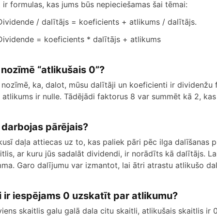
t ir formulas, kas jums būs nepieciešamas šai tēmai:
Dividende / dalītājs = koeficients + atlikums / dalītājs.
Dividende = koeficients * dalītājs + atlikums
 nozīmē “atlikušais 0”?
 nozīmē, ka, dalot, mūsu dalītāji un koeficienti ir dividenžu 
4, atlikums ir nulle. Tādējādi faktorus 8 var summēt kā 2, kas i
 darbojas pārējais?
ikusī daļa attiecas uz to, kas paliek pāri pēc ilga dalīšanas 
tlis, ar kuru jūs sadalāt dividendi, ir norādīts kā dalītājs. La
ma. Garo dalījumu var izmantot, lai ātri atrastu atlikušo d
i ir iespējams 0 uzskatīt par atlikumu?
viens skaitlis galu galā dala citu skaitli, atlikušais skaitlis