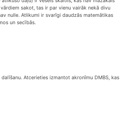
atlikušo daļu) ir vesels skaitlis, kas nav mazākais
em vārdiem sakot, tas ir par vienu vairāk nekā divu
av nulle. Atlikumi ir svarīgi daudzās matemātikas
umos un secībās.
ro dalīšanu. Atcerieties izmantot akronīmu DMBS, kas