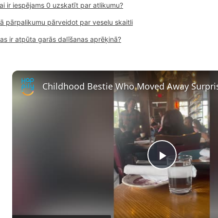
ai ir iespējams 0 uzskatīt par atlikumu?
ā pārpalikumu pārveidot par veselu skaitli
as ir atpūta garās dalīšanas aprēķinā?
P
l