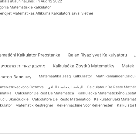
ākais atjauninājums: Fri Aug 12 2022
gorijā Matemātiskie kalkulatori
ienojiet Matemātikas Atlikuma Kalkulators savai vietnei
matični Kalkulator Preostanka
Qalan Riyaziyyat Kalkulyatoru
מחשבון שאריות מתמטיקה
Kalkulačka Zbytků Matematiky
Matek
Matemaatika Jäägi Kalkulaator
Math Remainder Calcul
улятор Залишку
атематического Остатка
الرياضيات حاسبة الباقي
Calculateur De Reste Mathé
ematika
Calculator De Rest De Matematică
Kalkulačka Matematického Zosta
učių Skaičiuoklė
Calcolatore Del Resto Matematico
Kalkulator Baki Matemat
kulator
Matematik Restregner
Rekenmachine Voor Rekenresten
Kalkulator