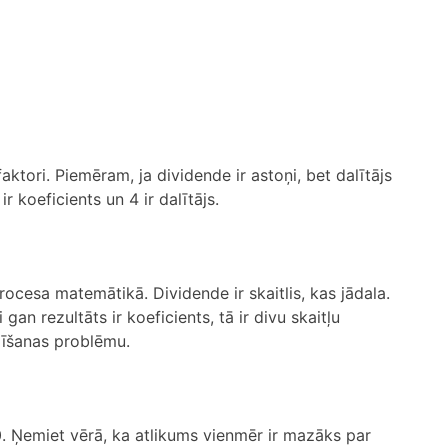
faktori. Piemēram, ja dividende ir astoņi, bet dalītājs
r koeficients un 4 ir dalītājs.
procesa matemātikā. Dividende ir skaitlis, kas jādala.
i gan rezultāts ir koeficients, tā ir divu skaitļu
alīšanas problēmu.
 ir 0. Ņemiet vērā, ka atlikums vienmēr ir mazāks par