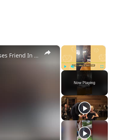
×
×
Childhood Bestie Who Moved Away Surprises Friend In Restaurant | Happily TV
Play
Unmute
Fullscreen
Now Playing