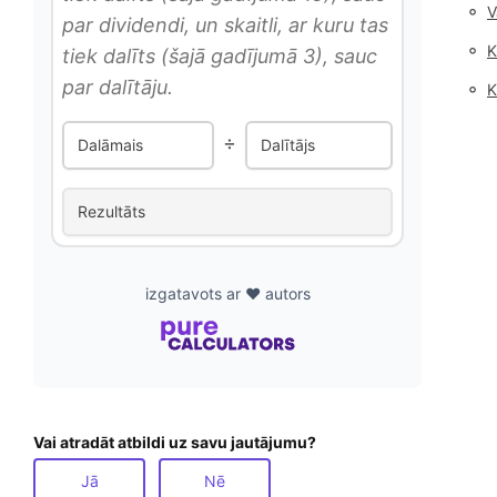
◦
V
par dividendi, un skaitli, ar kuru tas
◦
K
tiek dalīts (šajā gadījumā 3), sauc
par dalītāju.
◦
K
÷
Dalāmais
Dalītājs
Rezultāts
izgatavots ar ❤️ autors
Vai atradāt atbildi uz savu jautājumu?
Jā
Nē