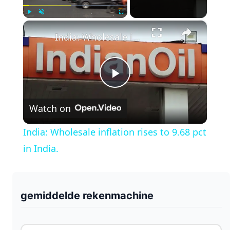
×
Play
Unmute
Fullscreen
India: Wholesale inflation rises to 9.68 pct in India.
P
Watch on
l
India: Wholesale inflation rises to 9.68 pct
a
in India.
y
gemiddelde rekenmachine
V