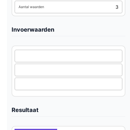
i
Aantal waarden
d
Invoerwaarden
e
o
Resultaat