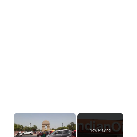
×
Now Playing