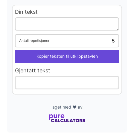
Din tekst
i
d
Antall repetisjoner
e
Kopier teksten til utklippstavlen
o
Gjentatt tekst
laget med ❤️ av