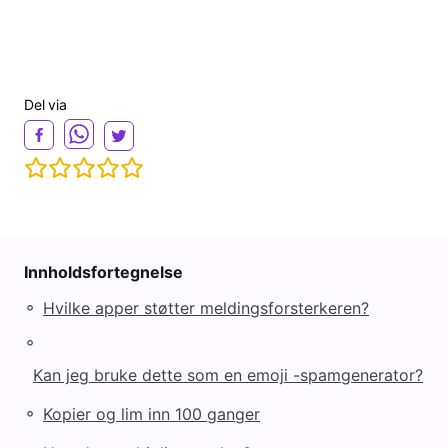
Del via
Innholdsfortegnelse
◦
Hvilke apper støtter meldingsforsterkeren?
◦
Kan jeg bruke dette som en emoji -spamgenerator?
◦
Kopier og lim inn 100 ganger