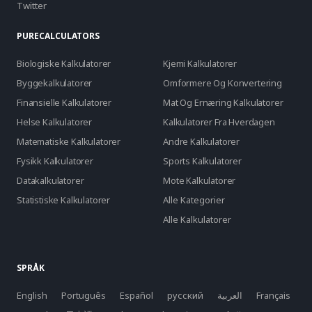
Twitter
PURECALCULATORS
Biologiske Kalkulatorer
Kjemi Kalkulatorer
Byggekalkulatorer
Omformere Og Konvertering
Finansielle Kalkulatorer
Mat Og Ernæring Kalkulatorer
Helse Kalkulatorer
Kalkulatorer Fra Hverdagen
Matematiske Kalkulatorer
Andre Kalkulatorer
Fysikk Kalkulatorer
Sports Kalkulatorer
Datakalkulatorer
Mote Kalkulatorer
Statistiske Kalkulatorer
Alle Kategorier
Alle Kalkulatorer
SPRÅK
English
Português
Español
русский
العربية
Français