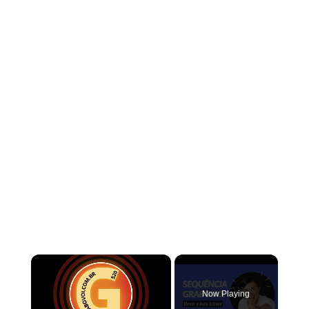
×
Now Playing