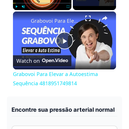
×
Play
Unmute
Fullscreen
Grabovoi Para Elevar a Autoestima Sequência 4818951749814
P
Watch on
l
Grabovoi Para Elevar a Autoestima
a
Sequência 4818951749814
y
Encontre sua pressão arterial normal
V