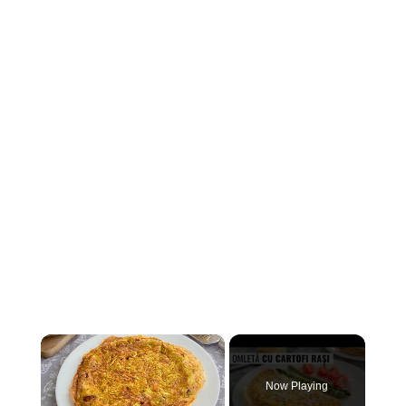
×
Now Playing