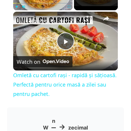
×
Play
Unmute
Fullscreen
Omletă cu cartofi rași - rapidă și sățioasă. Perfectă pentru orice masă a zilei sau pentru pachet.
P
Watch on
l
Omletă cu cartofi rași - rapidă și sățioasă.
a
Perfectă pentru orice masă a zilei sau
pentru pachet.
y
V
n
→
W
zecimal