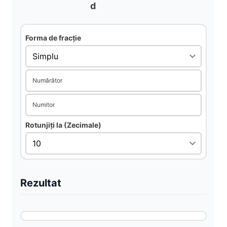
d
i
d
Forma de fracție
e
Numărător
o
Numitor
Rotunjiți la (Zecimale)
Rezultat