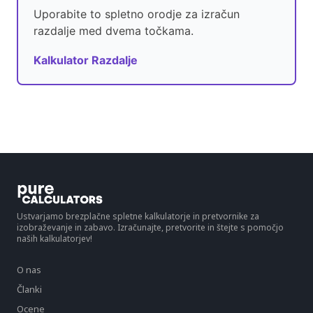
Uporabite to spletno orodje za izračun
razdalje med dvema točkama.
Kalkulator Razdalje
Ustvarjamo brezplačne spletne kalkulatorje in pretvornike za
izobraževanje in zabavo. Izračunajte, pretvorite in štejte s pomočjo
naših kalkulatorjev!
O nas
Članki
Ocene