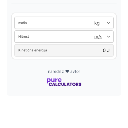
V
i
maša
Hitrost
d
Kinetična energija
e
naredil z ❤️ avtor
o