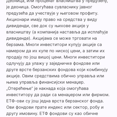
Деоница, или проценат власништва у предузећу,
је деоница. Омогућава сувласнику јавног
предузећа да учествује у његовом профиту.
Акционари имају право на средства у виду
дивиденди, све док су њихове акције у
власништву (а компанија наставља да исплаћује
дивиденде). Акцијама се може трговати на
берзама. Многи инвеститори купују акције са
намером да их купе по ниској цени, а затим их
продају по још вишој цени. Многи инвеститори
одлучују да улажу у заједничке фондове или
друге врсте берзанских фондова који комбинују
акције. Овим средствима обично управља или
њима управља финансијски менаџер.
„Отерећење“ је накнада која омогућава
инвеститору да ради са менаџером или фирмом.
ЕТФ-ови су још једна врста берзанског фонда.
Ови фондови прате индекс или сектор, робу и
другу имовину. ЕТФ фондови су као обичне