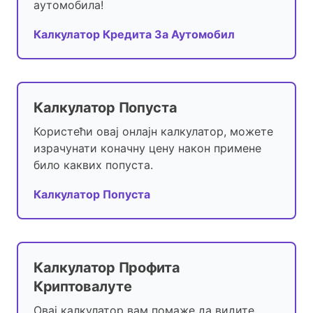
аутомобила!
Калкулатор Кредита За Аутомобил
Калкулатор Попуста
Користећи овај онлајн калкулатор, можете
израчунати коначну цену након примене
било каквих попуста.
Калкулатор Попуста
Калкулатор Профита
Криптовалуте
Овај калкулатор вам помаже да видите