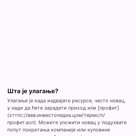
Шта је улагање?
Улагање је када издвајате ресурсе, често новац,
у нади да ћете зарадити приход или [профит]
(хттпс://ввв.инвестопедиа.цом/термс/п/
профит.асп). Можете уложити новац у подухвате
попут покретања компаније или куповине