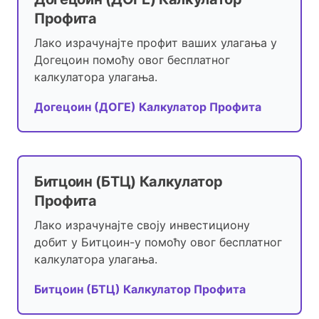
Профита
Лако израчунајте профит ваших улагања у
Догецоин помоћу овог бесплатног
калкулатора улагања.
Догецоин (ДОГЕ) Калкулатор Профита
Битцоин (БТЦ) Калкулатор
Профита
Лако израчунајте своју инвестициону
добит у Битцоин-у помоћу овог бесплатног
калкулатора улагања.
Битцоин (БТЦ) Калкулатор Профита