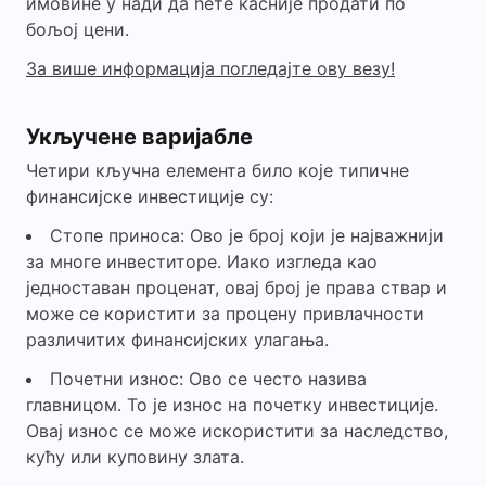
имовине у нади да ћете касније продати по
бољој цени.
За више информација погледајте ову везу!
Укључене варијабле
Четири кључна елемента било које типичне
финансијске инвестиције су:
Стопе приноса: Ово је број који је најважнији
за многе инвеститоре. Иако изгледа као
једноставан проценат, овај број је права ствар и
може се користити за процену привлачности
различитих финансијских улагања.
Почетни износ: Ово се често назива
главницом. То је износ на почетку инвестиције.
Овај износ се може искористити за наследство,
кућу или куповину злата.