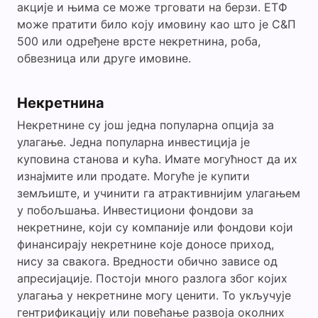
акције и њима се може трговати на берзи. ЕТФ
може пратити било коју имовину као што је С&П
500 или одређене врсте некретнина, роба,
обвезница или друге имовине.
Некретнина
Некретнине су још једна популарна опција за
улагање. Једна популарна инвестиција је
куповина станова и кућа. Имате могућност да их
изнајмите или продате. Могуће је купити
земљиште, и учинити га атрактивнијим улагањем
у побољшања. Инвестициони фондови за
некретнине, који су компаније или фондови који
финансирају некретнине које доносе приход,
нису за свакога. Вредности обично зависе од
апресијације. Постоји много разлога због којих
улагања у некретнине могу ценити. То укључује
гентрификацију или повећање развоја околних