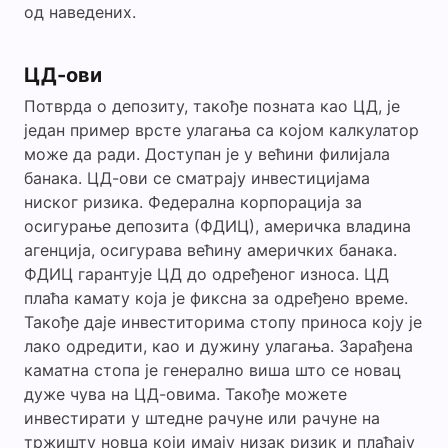
од наведених.
ЦД-ови
Потврда о депозиту, такође позната као ЦД, је
један пример врсте улагања са којом калкулатор
може да ради. Доступан је у већини филијала
банака. ЦД-ови се сматрају инвестицијама
ниског ризика. Федерална корпорација за
осигурање депозита (ФДИЦ), америчка владина
агенција, осигурава већину америчких банака.
ФДИЦ гарантује ЦД до одређеног износа. ЦД
плаћа камату која је фиксна за одређено време.
Такође даје инвеститорима стопу приноса коју је
лако одредити, као и дужину улагања. Зарађена
каматна стопа је генерално виша што се новац
дуже чува на ЦД-овима. Такође можете
инвестирати у штедне рачуне или рачуне на
тржишту новца који имају низак ризик и плаћају