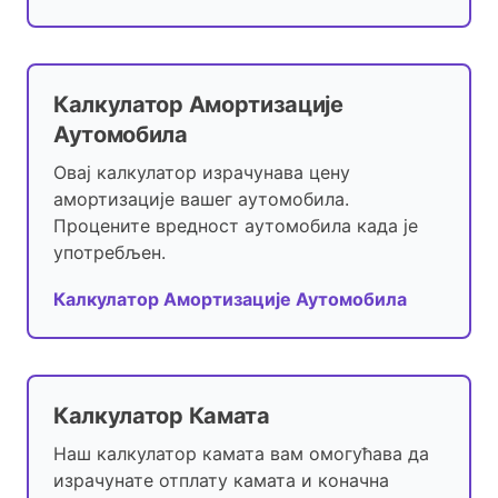
Калкулатор Амортизације
Аутомобила
Овај калкулатор израчунава цену
амортизације вашег аутомобила.
Процените вредност аутомобила када је
употребљен.
Калкулатор Амортизације Аутомобила
Калкулатор Камата
Наш калкулатор камата вам омогућава да
израчунате отплату камата и коначна