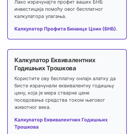
Лако израчунајте профит ваших БНБ
инвестиција помоћу овог бесплатног
калкулатора улагања.
Калкулатор Профита Бинанце Цоин (БНБ).
Калкулатор Еквивалентних
Годишњих Трошкова
Користите ову бесплатну онлајн алатку да
бисте израчунали еквивалентну годишњу
цену, која је мера стварне цене
поседовања средства током његовог
животног века.
Калкулатор Еквивалентних Годишњих
Трошкова