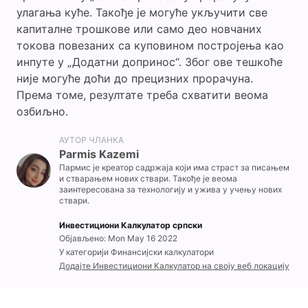
улагања куће. Такође је могуће укључити све
капиталне трошкове или само део новчаних
токова повезаних са куповином постројења као
инпуте у „Додатни допринос“. Због ове тешкоће
није могуће доћи до прецизних прорачуна.
Према томе, резултате треба схватити веома
озбиљно.
АУТОР ЧЛАНКА
Parmis Kazemi
Пармис је креатор садржаја који има страст за писањем
и стварањем нових ствари. Такође је веома
заинтересована за технологију и ужива у учењу нових
ствари.
Инвестициони Калкулатор српски
Објављено: Mon May 16 2022
У категорији Финансијски калкулатори
Додајте Инвестициони Калкулатор на своју веб локацију