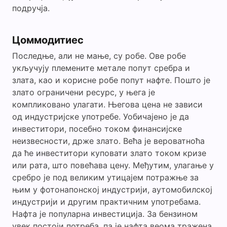
подручја.
Цоммодитиес
Последње, али не мање, су робе. Ове робе
укључују племените метале попут сребра и
злата, као и корисне робе попут нафте. Пошто је
злато ограничени ресурс, у њега је
компликовано улагати. Његова цена не зависи
од индустријске употребе. Уобичајено је да
инвеститори, посебно током финансијске
неизвесности, држе злато. Већа је вероватноћа
да ће инвеститори куповати злато током кризе
или рата, што повећава цену. Међутим, улагање у
сребро је под великим утицајем потражње за
њим у фотонапонској индустрији, аутомобилској
индустрији и другим практичним употребама.
Нафта је популарна инвестиција. За бензином
увек постоји потреба, па је нафта веома тражена.