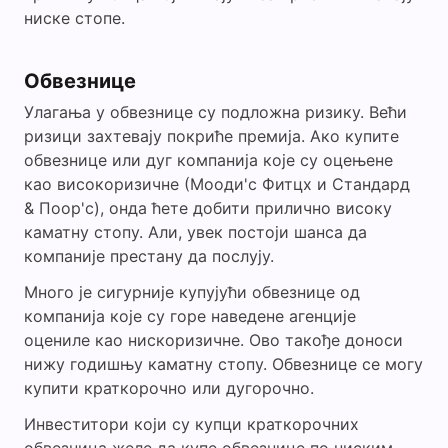
ниске стопе.
Обвезнице
Улагања у обвезнице су подложна ризику. Већи
ризици захтевају покриће премија. Ако купите
обвезнице или дуг компанија које су оцењене
као високоризичне (Мооди'с Фитцх и Стандард
& Поор'с), онда ћете добити прилично високу
каматну стопу. Али, увек постоји шанса да
компаније престану да послују.
Много је сигурније купујући обвезнице од
компанија које су горе наведене агенције
оцениле као нискоризичне. Ово такође доноси
нижу годишњу каматну стопу. Обвезнице се могу
купити краткорочно или дугорочно.
Инвеститори који су купци краткорочних