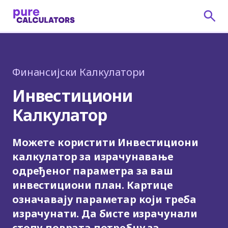
Финансијски Калкулатори
Инвестициони
Калкулатор
Можете користити Инвестициони
калкулатор за израчунавање
одређеног параметра за ваш
инвестициони план. Картице
означавају параметар који треба
израчунати. Да бисте израчунали
стопу поврата потребну за