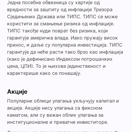
Једна посебна обвезница су хартије од
вредности за заштиту од инфлације Трезора
Сједињених Држава или ТИПС. ТИПС се може
користити за смањење ризика од инфлације.
ТИПС такође нуди поврат без ризика, који
гарантује америчка влада. Иако пружају висок
принос, и даље су популарна инвестиција. ТИПС
гарантује да неће расти тако брзо као инфлација
(како је дефинисано Индексом потрошачких
цена, ЦПИ). То је њихова јединственост и
карактерише како се понашају.
Акције
Популарни облици улагања укључују капитал и
акције. Акције нису улагања са фиксном
каматом, али су важан облик улагања за
институционалне и приватне инвеститоре.