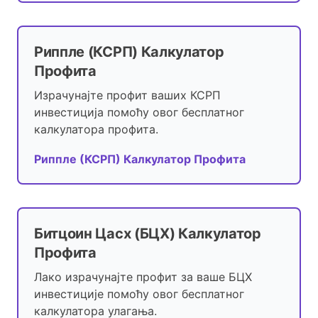
Риппле (КСРП) Калкулатор
Профита
Израчунајте профит ваших КСРП
инвестиција помоћу овог бесплатног
калкулатора профита.
Риппле (КСРП) Калкулатор Профита
Битцоин Цасх (БЦХ) Калкулатор
Профита
Лако израчунајте профит за ваше БЦХ
инвестиције помоћу овог бесплатног
калкулатора улагања.