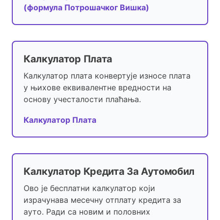
(формула Потрошачког Вишка)
Калкулатор Плата
Калкулатор плата конвертује износе плата
у њихове еквивалентне вредности на
основу учесталости плаћања.
Калкулатор Плата
Калкулатор Кредита За Аутомобил
Ово је бесплатни калкулатор који
израчунава месечну отплату кредита за
ауто. Ради са новим и половних