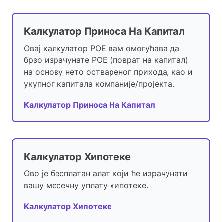
Калкулатор Приноса На Капитал
Овај калкулатор РОЕ вам омогућава да
брзо израчунате РОЕ (поврат на капитал)
на основу нето оствареног прихода, као и
укупног капитала компаније/пројекта.
Калкулатор Приноса На Капитал
Калкулатор Хипотеке
Ово је бесплатан алат који ће израчунати
вашу месечну уплату хипотеке.
Калкулатор Хипотеке