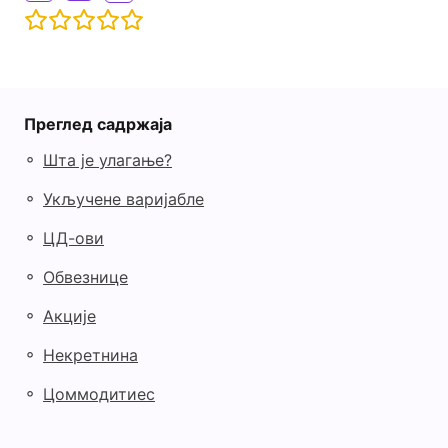
Преглед садржаја
◦
Шта је улагање?
◦
Укључене варијабле
◦
ЦД-ови
◦
Обвезнице
◦
Акције
◦
Некретнина
◦
Цоммодитиес