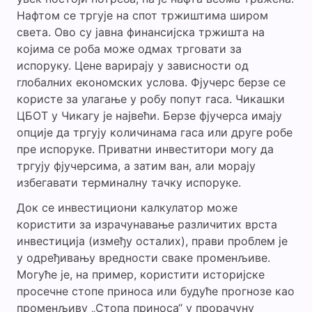
Нафтом се тргује на спот тржиштима широм
света. Ово су јавна финансијска тржишта на
којима се роба може одмах трговати за
испоруку. Цене варирају у зависности од
глобалних економских услова. Фјучерс берзе се
користе за улагање у робу попут гаса. Чикашки
ЦБОТ у Чикагу је највећи. Берзе фјучерса имају
опције да тргују количинама гаса или друге робе
пре испоруке. Приватни инвеститори могу да
тргују фјучерсима, а затим ван, али морају
избегавати терминалну тачку испоруке.
Док се инвестициони калкулатор може
користити за израчунавање различитих врста
инвестиција (између осталих), прави проблем је
у одређивању вредности сваке променљиве.
Могуће је, на пример, користити историјске
просечне стопе приноса или будуће прогнозе као
променљиву „Стопа приноса“ у прорачуну