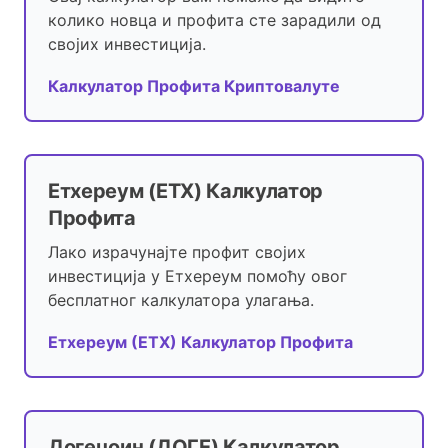
колико новца и профита сте зарадили од
својих инвестиција.
Калкулатор Профита Криптовалуте
Етхереум (ЕТХ) Калкулатор
Профита
Лако израчунајте профит својих
инвестиција у Етхереум помоћу овог
бесплатног калкулатора улагања.
Етхереум (ЕТХ) Калкулатор Профита
Догецоин (ДОГЕ) Калкулатор