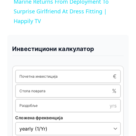
Marine Returns From Deployment To
a
Surprise Girlfriend At Dress Fitting |
Happily TV
y
V
Инвестициони калкулатор
i
€
Почетна инвестиција
d
%
Стопа поврата
e
Раздобље
Сложена фреквенција
o