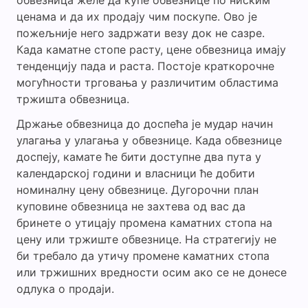
обвезница желе да купе обвезнице по ниским
ценама и да их продају чим поскупе. Ово је
пожељније него задржати везу док не сазре.
Када каматне стопе расту, цене обвезница имају
тенденцију пада и раста. Постоје краткорочне
могућности трговања у различитим областима
тржишта обвезница.
Држање обвезница до доспећа је мудар начин
улагања у улагања у обвезнице. Када обвезнице
доспеју, камате ће бити доступне два пута у
календарској години и власници ће добити
номиналну цену обвезнице. Дугорочни план
куповине обвезница не захтева од вас да
бринете о утицају промена каматних стопа на
цену или тржиште обвезнице. На стратегију не
би требало да утичу промене каматних стопа
или тржишних вредности осим ако се не донесе
одлука о продаји.