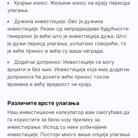
Крајњи износ: Жељени износ на крају периода
улагања.
Дужина инвестиције: Ово је дужина
инвестиције. Ризик од непредвидиве будућности
генерално је већи што је инвестиција дужа. Што
је дужи период улагања, уопштено говорећи, то
је већи принос и веће су ваше награде.
Додатни допринос: Инвестиције се могу
вршити и без њих. Инвестиција која има додатне
доприносе ће донети већи принос током
времена и већу вредност на крају.
Различите врсте улагања
Наш инвестициони калкулатор вам омогућава да
га користите за било коју прилику за
инвестирање. Испод су неке уобичајене
инвестиције. Постоји много више опција улагања