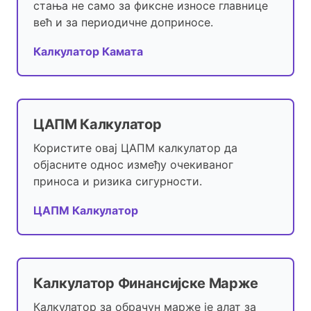
стања не само за фиксне износе главнице
већ и за периодичне доприносе.
Калкулатор Камата
ЦАПМ Калкулатор
Користите овај ЦАПМ калкулатор да
објасните однос између очекиваног
приноса и ризика сигурности.
ЦАПМ Калкулатор
Калкулатор Финансијске Марже
Калкулатор за обрачун марже је алат за