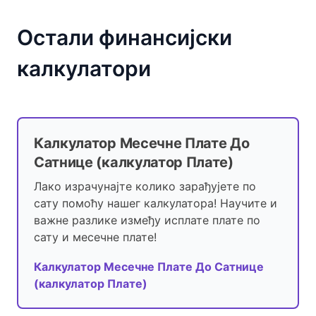
Остали финансијски
калкулатори
Калкулатор Месечне Плате До
Сатнице (калкулатор Плате)
Лако израчунајте колико зарађујете по
сату помоћу нашег калкулатора! Научите и
важне разлике између исплате плате по
сату и месечне плате!
Калкулатор Месечне Плате До Сатнице
(калкулатор Плате)