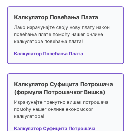
Калкулатор Повећања Плата
Лако израчунајте своју нову плату након
повећања плате помоћу нашег онлине
калкулатора повећања плата!
Калкулатор Повећања Плата
Калкулатор Суфицита Потрошача
(формула Потрошачког Вишка)
Израчунајте тренутно вишак потрошача
помоћу нашег онлине економског
калкулатора!
Калкулатор Суфицита Потрошача