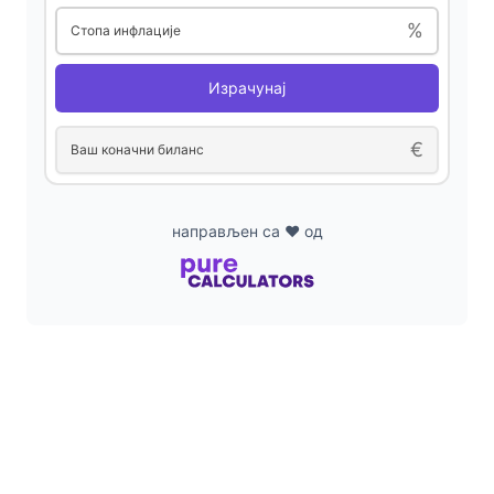
%
Стопа инфлације
Израчунај
€
Ваш коначни биланс
направљен са ❤ од