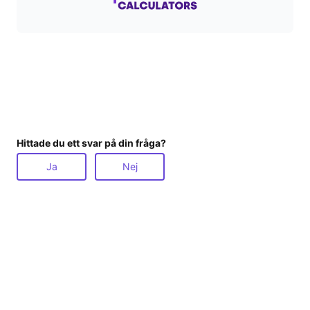
d
e
o
Hittade du ett svar på din fråga?
Ja
Nej