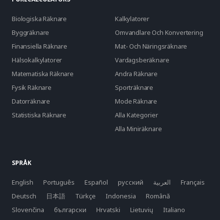
Biologiska Räknare
Kalkylatorer
Byggräknare
Omvandlare Och Konvertering
Finansiella Räknare
Mat- Och Näringsräknare
Hälsokalkylatorer
Vardagsberäknare
Matematiska Räknare
Andra Räknare
Fysik Räknare
Sporträknare
Datorräknare
Mode Räknare
Statistiska Räknare
Alla Kategorier
Alla Miniräknare
SPRÅK
English
Português
Español
русский
العربية
Français
Deutsch
日本語
Türkçe
Indonesia
Română
Slovenčina
български
Hrvatski
Lietuvių
Italiano