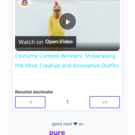
Costume Contest Winners: Showcasing the Most Creative and Innovative Outfits
P
Watch on
l
Costume Contest Winners: Showcasing
a
the Most Creative and Innovative Outfits
y
Resultat decimaler
V
1
-
1
+
1
i
gjord med ❤️ av