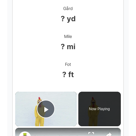
Gård
? yd
Mile
? mi
Fot
? ft
×
Now Playing
Play Video
×