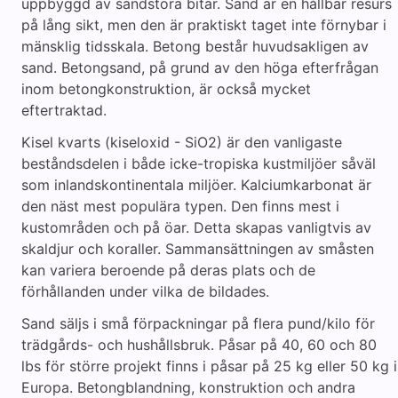
uppbyggd av sandstora bitar. Sand är en hållbar resurs
på lång sikt, men den är praktiskt taget inte förnybar i
mänsklig tidsskala. Betong består huvudsakligen av
sand. Betongsand, på grund av den höga efterfrågan
inom betongkonstruktion, är också mycket
eftertraktad.
Kisel kvarts (kiseloxid - SiO2) är den vanligaste
beståndsdelen i både icke-tropiska kustmiljöer såväl
som inlandskontinentala miljöer. Kalciumkarbonat är
den näst mest populära typen. Den finns mest i
kustområden och på öar. Detta skapas vanligtvis av
skaldjur och koraller. Sammansättningen av småsten
kan variera beroende på deras plats och de
förhållanden under vilka de bildades.
Sand säljs i små förpackningar på flera pund/kilo för
trädgårds- och hushållsbruk. Påsar på 40, 60 och 80
lbs för större projekt finns i påsar på 25 kg eller 50 kg i
Europa. Betongblandning, konstruktion och andra