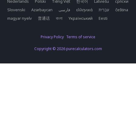
Nederlands
Polski
Tiếng Việt
한국어
Latviešu
српски
Slovenski
Azərbaycan
فارسی
ελληνικά
čeština
magyar nyelv
普通话
বাংলা
Yкраїнський
Eesti
Privacy Policy
Terms of service
Copyright © 2026 purecalculators.com