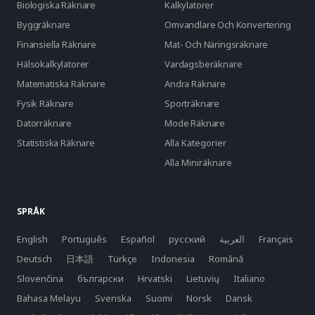
Biologiska Räknare
Kalkylatorer
Byggräknare
Omvandlare Och Konvertering
Finansiella Räknare
Mat- Och Näringsräknare
Hälsokalkylatorer
Vardagsberäknare
Matematiska Räknare
Andra Räknare
Fysik Räknare
Sporträknare
Datorräknare
Mode Räknare
Statistiska Räknare
Alla Kategorier
Alla Miniräknare
SPRÅK
English
Português
Español
русский
العربية
Français
Deutsch
日本語
Türkçe
Indonesia
Română
Slovenčina
български
Hrvatski
Lietuvių
Italiano
Bahasa Melayu
Svenska
Suomi
Norsk
Dansk