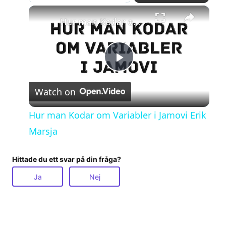
×
Hur man Kodar om Variabler i Jamovi Erik Marsja
P
Watch on
l
Hur man Kodar om Variabler i Jamovi Erik
a
Marsja
y
Hittade du ett svar på din fråga?
Ja
Nej
V
i