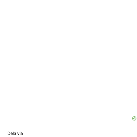
d
e
o
Dela via