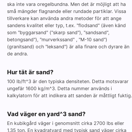
ska inte vara oregelbundna. Men det är möjligt att ha
små mängder flagnande eller rundade partiklar. Vissa
tillverkare kan använda andra metoder för att ange
sandens kvalitet eller typ, t.ex. "flodsand" (även känd
som "byggarsand" ("skarp sand"), "sandsand",
betongsand"), "murverkssand" , "M-10 sand")
(granitsand) och "leksand") är alla finare och dyrare än
de andra.
Hur tät är sand?
100 lb/ft^3 är den typiska densiteten. Detta motsvarar
ungefär 1600 kg/m^3. Detta nummer används i
kalkylatorn för att indikera att sanden är måttligt fuktig.
Vad väger en yard^3 sand?
En kubikgård väger i genomsnitt cirka 2700 lbs eller
1,35 ton. En kvadratyard med typisk sand väger cirka