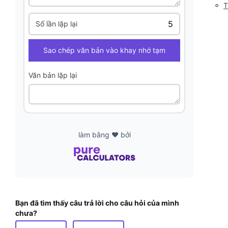
◦
T
Số lần lặp lại
Sao chép văn bản vào khay nhớ tạm
Văn bản lặp lại
làm bằng ❤️ bởi
Bạn đã tìm thấy câu trả lời cho câu hỏi của mình
chưa?