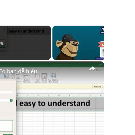
ng
×
Cơ bản dễ hiểu