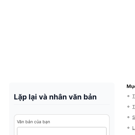
Mục
Lặp lại và nhân văn bản
◦
T
◦
T
◦
S
Văn bản của bạn
◦
L