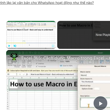
rình lặp lại văn bản cho WhatsApp hoạt động như thế nào?
×
Now Playi
Play
Unmute
Fullscreen
Excel 365: Cách dùng Macro trong Excel – 