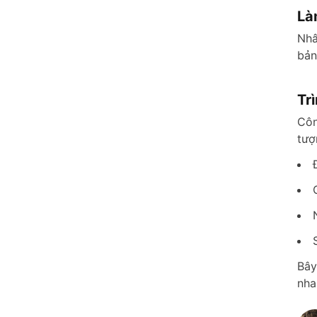
Là
Nhâ
bản
Tr
Côn
tượ
Bây
nha