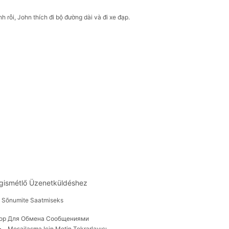
 rỗi, John thích đi bộ đường dài và đi xe đạp.
gismétlő Üzenetküldéshez
a Sõnumite Saatmiseks
тор Для Обмена Сообщениями
ー
Mesajlaşma Için Metin Tekrarlayıcı