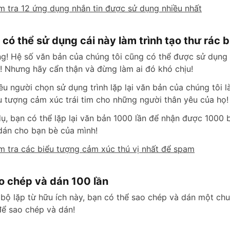
m tra 12 ứng dụng nhắn tin được sử dụng nhiều nhất
o
i có thể sử dụng cái này làm trình tạo thư rác
g! Hệ số văn bản của chúng tôi cũng có thể được sử dụng
! Nhưng hãy cẩn thận và đừng làm ai đó khó chịu!
ều người chọn sử dụng trình lặp lại văn bản của chúng tôi
u tượng cảm xúc trái tim cho những người thân yêu của họ!
dụ, bạn có thể lặp lại văn bản 1000 lần để nhận được 1000
dán cho bạn bè của mình!
m tra các biểu tượng cảm xúc thú vị nhất để spam
o chép và dán 100 lần
 bộ lặp từ hữu ích này, bạn có thể sao chép và dán một ch
để sao chép và dán!