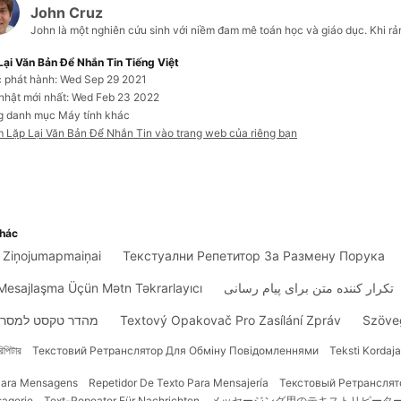
John Cruz
John là một nghiên cứu sinh với niềm đam mê toán học và giáo dục. Khi rảnh
Lại Văn Bản Để Nhắn Tin Tiếng Việt
 phát hành: Wed Sep 29 2021
nhật mới nhất: Wed Feb 23 2022
g danh mục Máy tính khác
 Lặp Lại Văn Bản Để Nhắn Tin vào trang web của riêng bạn
khác
s Ziņojumapmaiņai
Текстуални Репетитор За Размену Порука
Mesajlaşma Üçün Mətn Təkrarlayıcı
تکرار کننده متن برای پیام رسانی
מהדר טקסט למסרי
Textový Opakovač Pro Zasílání Zpráv
Szöve
রিপিটার
Текстовий Ретранслятор Для Обміну Повідомленнями
Teksti Kordaj
 Para Mensagens
Repetidor De Texto Para Mensajería
Текстовый Ретрансля
sagerie
Text-Repeater Für Nachrichten
メッセージング用のテキストリピータ