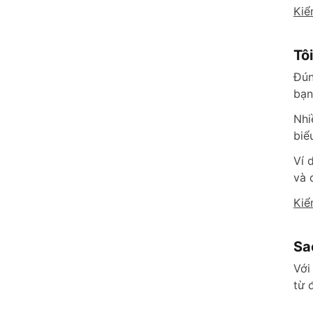
Kiể
Tô
Đún
bạn
Nhi
biể
Ví 
và 
Kiể
Sa
Với
từ 