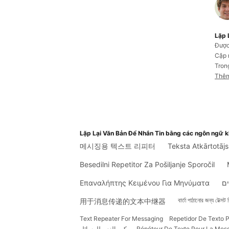
Lặp 
Được
Cập 
Tron
Thêm
Lặp Lại Văn Bản Để Nhắn Tin bằng các ngôn ngữ 
메시징용 텍스트 리피터
Teksta Atkārtotāj
Besedilni Repetitor Za Pošiljanje Sporočil
Επαναλήπτης Κειμένου Για Μηνύματα
ם
বার্তা পাঠানোর জন্য টেক্সট 
用于消息传递的文本中继器
Text Repeater For Messaging
Repetidor De Texto
مكرر النص للرسائل
Répéteur De Texte Pour La Mes