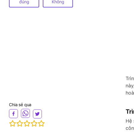
đúng
Không
Trì
này
hoà
Chia sẻ qua
Tr
Hệ 
côn