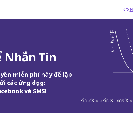
N
ể Nhắn Tin
tuyến miễn phí này để lặp
ới các ứng dụng:
acebook và SMS!