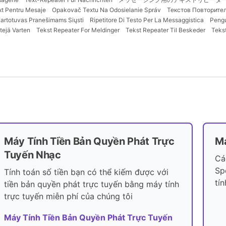
xt Pentru Mesaje
Opakovač Textu Na Odosielanie Správ
Текстов Повторите
artotuvas Pranešimams Siųsti
Ripetitore Di Testo Per La Messaggistica
Pengu
stejä Varten
Tekst Repeater For Meldinger
Tekst Repeater Til Beskeder
Teks
Máy Tính Tiền Bản Quyền Phát Trực
Má
Tuyến Nhạc
Cá
Sp
Tính toán số tiền bạn có thể kiếm được với
tí
tiền bản quyền phát trực tuyến bằng máy tính
trực tuyến miễn phí của chúng tôi
Máy Tính Tiền Bản Quyền Phát Trực Tuyến