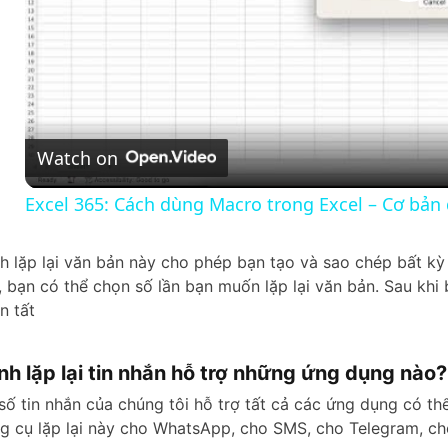
P
l
a
Watch on
y
Excel 365: Cách dùng Macro trong Excel – Cơ bản 
V
nh lặp lại văn bản này cho phép bạn tạo và sao chép bất kỳ 
, bạn có thể chọn số lần bạn muốn lặp lại văn bản. Sau khi
i
n tất
d
ình lặp lại tin nhắn hỗ trợ những ứng dụng nào?
số tin nhắn của chúng tôi hỗ trợ tất cả các ứng dụng có th
e
g cụ lặp lại này cho WhatsApp, cho SMS, cho Telegram, c