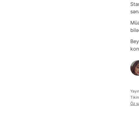
Sta
sən
Müa
bil
Bey
kon
Yayı
Tikin
Öz s