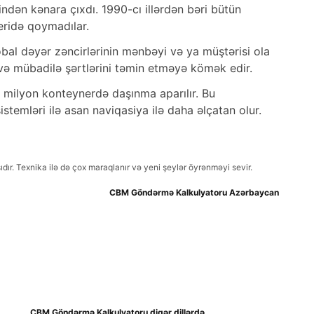
ndən kənara çıxdı. 1990-cı illərdən bəri bütün
eridə qoymadılar.
qlobal dəyər zəncirlərinin mənbəyi və ya müştərisi ola
və mübadilə şərtlərini təmin etməyə kömək edir.
00 milyon konteynerdə daşınma aparılır. Bu
stemləri ilə asan naviqasiya ilə daha əlçatan olur.
ır. Texnika ilə də çox maraqlanır və yeni şeylər öyrənməyi sevir.
CBM Göndərmə Kalkulyatoru Azərbaycan
CBM Göndərmə Kalkulyatoru digər dillərdə