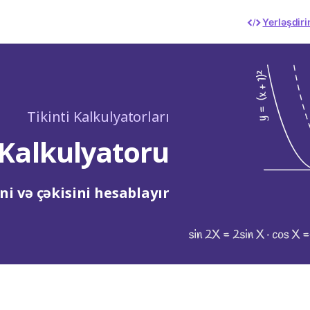
Yerləşdiri
Tikinti Kalkulyatorları
alkulyatoru
i və çəkisini hesablayır