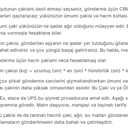
 qutunun çəkisini daxil etməyi seçsəniz, göndərmə üçün CB
ərləri qaytaracaq: yükünüzün ümumi çəkisi və həcm kütləsi
mi çəki yükünüzün nə qədər ağır olduğunu müəyyən edir. B
ına vurmaqla hesablana bilər.
m çəkisi, göndərilən əşyanın nə qədər yer tutduğunu göstərən
ahət edirsiniz və çox yüngül baqaj gətirirsiniz. Bu halda, 
dərmə üçün həcm çəkisini necə hesablamaq olar:
m çəkisi (kq) = uzunluq (sm) * en (sm) * hündürlük (sm) * 
 çox şirkət göndərmə xərclərini qiymətləndirərkən ümumi və 
sı çəkinin daha yüksək olmasından asılıdır. Bu Çəki və ya 
Ex, eləcə də UPS bu qiymət proseduruna əməl edir. Aşağı sı
oqramına görədir. Malın daşıyıcısı, mənşəyi və təyinatı tarifə t
ü çəkisi ilə də tanınan həcmli çəki, ağır, sıx malları göndər
lamaların göndərilməsini daha bahalı və çətinləşdirir.