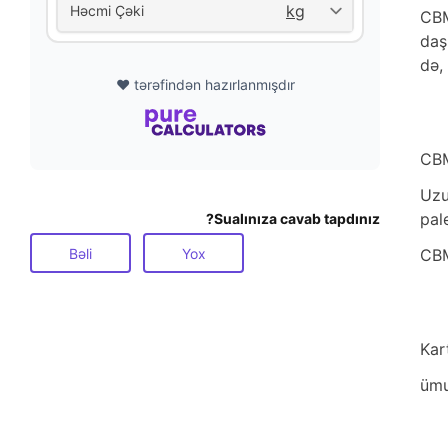
Həcmi Çəki
CBM
daş
də,
❤️ tərəfindən hazırlanmışdır
CBM
Uzu
pal
Sualınıza cavab tapdınız?
Bəli
Yox
CBM
Kar
ümu