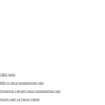
CBM nədir?
BM-ni necə hesablamaq olar
öndərmə çəkisini necə hesablamaq olar
mumi çəki və həcm çəkisi