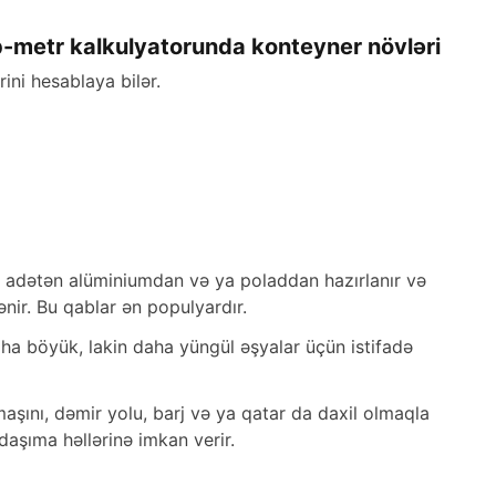
-metr kalkulyatorunda konteyner növləri
ni hesablaya bilər.
ar adətən alüminiumdan və ya poladdan hazırlanır və
ənir. Bu qablar ən populyardır.
ha böyük, lakin daha yüngül əşyalar üçün istifadə
maşını, dəmir yolu, barj və ya qatar da daxil olmaqla
daşıma həllərinə imkan verir.