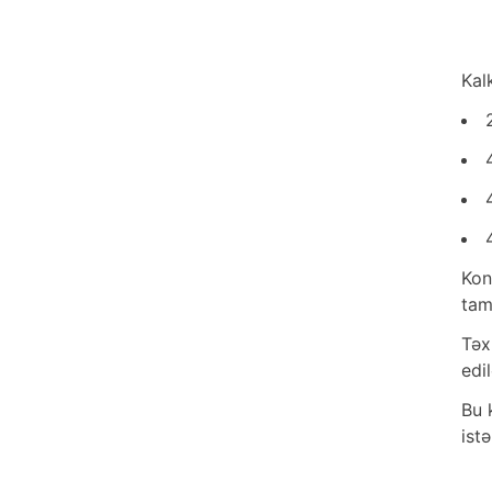
Kal
Kon
tam
Təx
edil
Bu 
ist