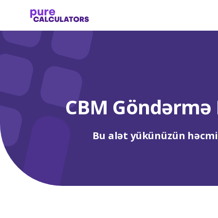
CBM Göndərmə K
Bu alət yükünüzün həcmin