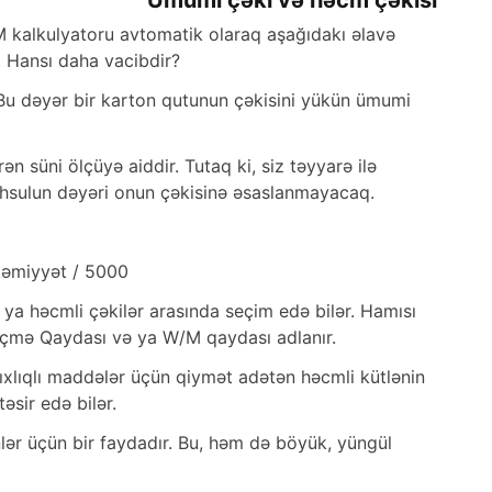
Ümumi çəki və həcm çəkisi
M kalkulyatoru avtomatik olaraq aşağıdakı əlavə
. Hansı daha vacibdir?
u dəyər bir karton qutunun çəkisini yükün ümumi
 süni ölçüyə aiddir. Tutaq ki, siz təyyarə ilə
məhsulun dəyəri onun çəkisinə əsaslanmayacaq.
kəmiyyət / 5000
ya həcmli çəkilər arasında seçim edə bilər. Hamısı
Ölçmə Qaydası və ya W/M qaydası adlanır.
xlıqlı maddələr üçün qiymət adətən həcmli kütlənin
əsir edə bilər.
ənlər üçün bir faydadır. Bu, həm də böyük, yüngül