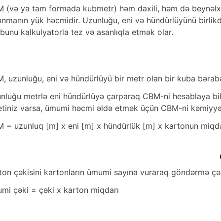
 (və ya tam formada kubmetr) həm daxili, həm də beynəlx
ınmanın yük həcmidir. Uzunluğu, eni və hündürlüyünü birlik
 bunu kalkulyatorla tez və asanlıqla etmək olar.
, uzunluğu, eni və hündürlüyü bir metr olan bir kuba bərabə
nluğu metrlə eni hündürlüyə çarparaq CBM-ni hesablaya bilə
etiniz varsa, ümumi həcmi əldə etmək üçün CBM-ni kəmiyyət
 = uzunluq [m] x eni [m] x hündürlük [m] x kartonun miqd
ton çəkisini kartonların ümumi sayına vuraraq göndərmə çəki
mi çəki = çəki x karton miqdarı