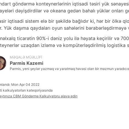
ndart göndərmə konteynerlərinin iqtisadi təsiri yük sənayesi
ayeləri dəyişdirdilər və okeana gedən bahalı yüklər onları g
sir iqtisadi sistem elə bir şəkildə bağlıdır ki, hər bir ölkə 
ər. Yük daşıma qaydaları oyun sahələrini bərabərləşdirməyə 
nəlxalq ticarətin 90%-i dəniz yolu ilə həyata keçirilir və 7
teynerlər uzaqdan izləmə və kompüterləşdirilmiş logistika si
MƏQALƏ MÜƏLLIFI
Parmis Kazemi
Parmis, yeni şeylər yazmaq və yaratmaq həvəsi olan bir məzmun yaradıcısıd
mlandı: Mon Apr 04 2022
ti kalkulyatorları kateqoriyasında
aytınıza CBM Göndərmə Kalkulyatoru əlavə edin