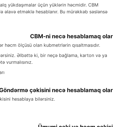
alq yükdaşımalar üçün yüklərin həcmidir. CBM
də əlavə etməklə hesablanır. Bu mürəkkəb səslənsə
CBM-ni necə hesablamaq olar
r həcm ölçüsü olan kubmetrlərin qısaltmasıdır.
rsiniz. Əlbəttə ki, bir neçə bağlama, karton və ya
ə vurmalısınız.
arı
Göndərmə çəkisini necə hesablamaq olar
sini hesablaya bilərsiniz.