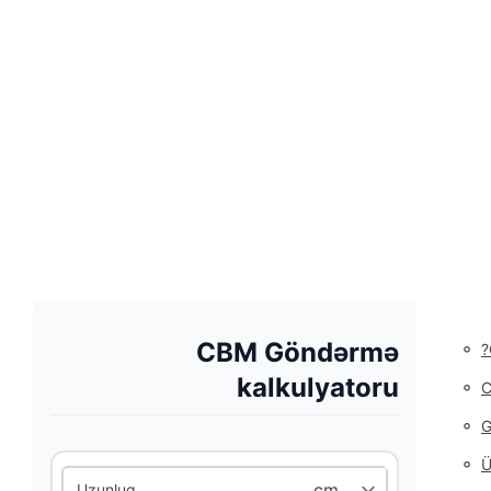
CBM Göndərmə
◦
kalkulyatoru
◦
C
◦
G
◦
Ü
Uzunluq