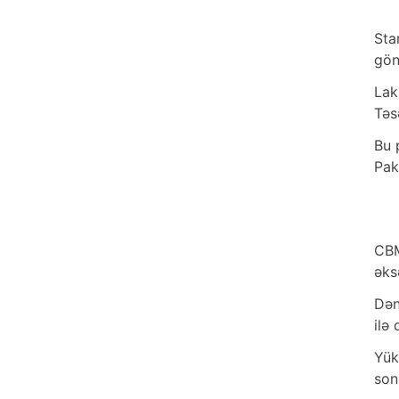
Sta
gön
Lak
Təs
Bu 
Pak
CBM
əks
Dən
ilə
Yük
son