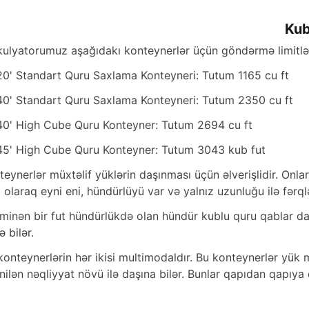
Kub
kulyatorumuz aşağıdakı konteynerlər üçün göndərmə limitləri
20' Standart Quru Saxlama Konteyneri: Tutum 1165 cu ft
40' Standart Quru Saxlama Konteyneri: Tutum 2350 cu ft
40' High Cube Quru Konteyner: Tutum 2694 cu ft
45' High Cube Quru Konteyner: Tutum 3043 kub fut
teynerlər müxtəlif yüklərin daşınması üçün əlverişlidir. Onl
 olaraq eyni eni, hündürlüyü var və yalnız uzunluğu ilə fərql
minən bir fut hündürlükdə olan hündür kublu quru qablar da
ə bilər.
konteynerlərin hər ikisi multimodaldır. Bu konteynerlər yük 
ənilən nəqliyyat növü ilə daşına bilər. Bunlar qapıdan qapıya 