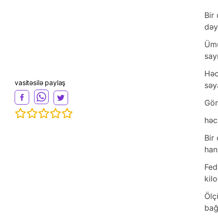
Bir
dəy
Ümu
say
Həc
vasitəsilə paylaş
səy
Gön
həc
Bir
han
Fed
kil
Ölç
bağ