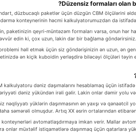
Düzensiz formaları olan 
ndart, düzbucaqlı paketlər üçün düzgün CBM ölçülərini əl
dərmə konteynerinin həcmi kalkulyatorumuzdan da istifadə 
in, paketinizin qeyri-müntəzəm formaları varsa, onun hər ha
əvvür edin ki, çox uzun, lakin dar bir bağlama göndərirsiniz
problemi həll etmək üçün siz göndərişinizin ən uzun, ən geni
etinizdə ən kiçik kuboidin yerləşdirə biləcəyi ölçüləri təyin e
 kalkulyatoru dəniz daşımalarını hesablamaq üçün istifadə e
əriyyəti dəniz yükündən irəli gəlir. Lakin onlar dəmir yolu v
iz nəqliyyatı yüklərin daşınmasının ən yaxşı və qənaətcil y
 daha səmərəli olmuşdur. Artıq XX əsrin ortalarından etibarə
 konteynerləri avtomatlaşdırmaya imkan verir. Mallar avtoma
ra onlar müxtəlif istiqamətlərə daşınmaq üçün qatarlara yük 