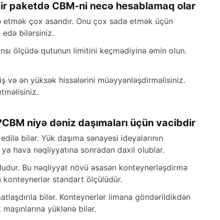
bir paketdə CBM-ni necə hesablamaq olar?
də etmək çox asandır. Onu çox sadə etmək üçün
edə bilərsiniz.
nsı ölçüdə qutunun limitini keçmədiyinə əmin olun.
.
ş və ən yüksək hissələrini müəyyənləşdirməlisiniz.
tməlisiniz.
CBM niyə dəniz daşımaları üçün vacibdir?
dilə bilər. Yük daşıma sənayesi ideyalarının
ə ya hava nəqliyyatına sonradan daxil olublar.
oludur. Bu nəqliyyat növü əsasən konteynerləşdirmə
n konteynerlər standart ölçülüdür.
tlaşdırıla bilər. Konteynerlər limana göndərildikdən
maşınlarına yüklənə bilər.