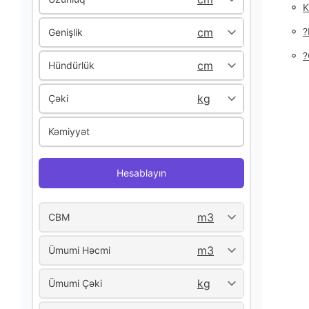
◦
K
◦
Genişlik
◦
Hündürlük
Çəki
Kəmiyyət
Hesablayın
CBM
Ümumi Həcmi
Ümumi Çəki