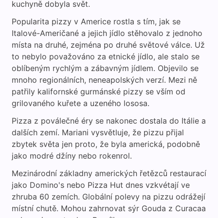
kuchyně dobyla svět.
Popularita pizzy v Americe rostla s tím, jak se
Italové-Američané a jejich jídlo stěhovalo z jednoho
místa na druhé, zejména po druhé světové válce. Už
to nebylo považováno za etnické jídlo, ale stalo se
oblíbeným rychlým a zábavným jídlem. Objevilo se
mnoho regionálních, neneapolských verzí. Mezi ně
patřily kalifornské gurmánské pizzy se vším od
grilovaného kuřete a uzeného lososa.
Pizza z poválečné éry se nakonec dostala do Itálie a
dalších zemí. Mariani vysvětluje, že pizzu přijal
zbytek světa jen proto, že byla americká, podobně
jako modré džíny nebo rokenrol.
Mezinárodní základny amerických řetězců restaurací
jako Domino's nebo Pizza Hut dnes vzkvétají ve
zhruba 60 zemích. Globální polevy na pizzu odrážejí
místní chutě. Mohou zahrnovat sýr Gouda z Curacaa