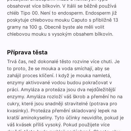
obsahovat více bílkovin. V Itálii se běžně používá
chléb Tipo 00. Není to endosperm. Endosperm již
poskytuje chlebovou mouku Caputo s přibližně 13
gramy na 100 g. Obecně byste ale měli volit
chlebovou mouku s vysokým obsahem bílkovin.
Příprava těsta
Trvá čas, než dokonalé těsto rozvine více chuti. Je
to proto, že se mouka a voda smíchají, aby se
zahájil proces klíčení. I když je mouka namletá,
enzymy aktivované vodou budou pokračovat v
práci. Amyláza a proteáza jsou dva nejdůležitější
enzymy. Amyláza rozloží váš škrob a přemění ho na
cukry, které jsou snadněji stravitelné (potrava pro
kvasinky). Proteáza přemění skladovaný lepek na
kratší aminokyseliny. Tyto účinky neuvidíte, pokud je
váš kvásek příliš vysoký. Pokud použijete více