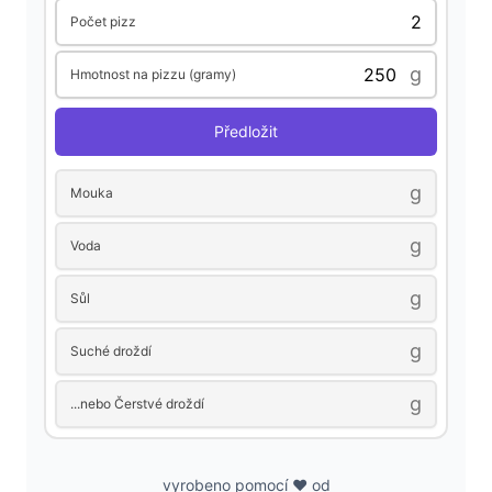
Počet pizz
i
g
Hmotnost na pizzu (gramy)
d
Předložit
e
g
Mouka
g
o
Voda
g
Sůl
g
Suché droždí
g
...nebo Čerstvé droždí
vyrobeno pomocí ❤️ od