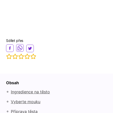
Sdílet přes
Obsah
◦
Ingredience na těsto
◦
Vyberte mouku
◦
Příprava těsta