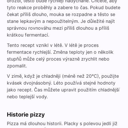
droždí, těsto bude rychleji nadýchané. Chcete, aby
tyto reakce proběhly a zabere to čas. Pokud budete
čekat příliš dlouho, mouka se rozpadne a těsto se
stane lepkavým a nepoužitelným. Je důležité najít
správnou rovnováhu mezi příliš dlouhou a příliš
krátkou fermentací.
Tento recept vznikl v létě. V létě je proces
fermentace rychlejší. Změna teploty jen o několik
stupňů může celý proces výrazně zrychlit nebo
zpomalit.
V zimě, když je chladněji (méně než 20°C), použijte
kvásek dvojnásobný. Léto používá stejné hodnoty
jako recept. Čas můžete upravit použitím chladnější
nebo teplejší vody.
Historie pizzy
Pizza má dlouhou historii. Placky s polevou jedli již