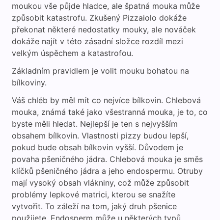
moukou vše půjde hladce, ale špatná mouka může
způsobit katastrofu. Zkušený Pizzaiolo dokáže
překonat některé nedostatky mouky, ale nováček
dokáže najít v této zásadní složce rozdíl mezi
velkým úspěchem a katastrofou.
Základním pravidlem je volit mouku bohatou na
bílkoviny.
Váš chléb by měl mít co nejvíce bílkovin. Chlebová
mouka, známá také jako všestranná mouka, je to, co
byste měli hledat. Nejlepší je ten s nejvyšším
obsahem bílkovin. Vlastnosti pizzy budou lepší,
pokud bude obsah bílkovin vyšší. Důvodem je
povaha pšeničného jádra. Chlebová mouka je směs
klíčků pšeničného jádra a jeho endospermu. Otruby
mají vysoký obsah vlákniny, což může způsobit
problémy lepkové matrici, kterou se snažíte
vytvořit. To záleží na tom, jaký druh pšenice
použijete. Endosperm může u některých typů