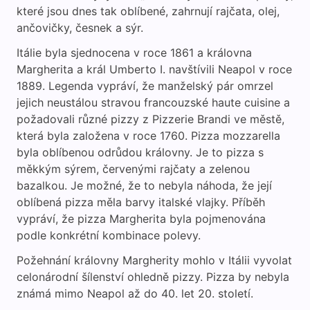
které jsou dnes tak oblíbené, zahrnují rajčata, olej,
ančovičky, česnek a sýr.
Itálie byla sjednocena v roce 1861 a královna
Margherita a král Umberto I. navštívili Neapol v roce
1889. Legenda vypráví, že manželský pár omrzel
jejich neustálou stravou francouzské haute cuisine a
požadovali různé pizzy z Pizzerie Brandi ve městě,
která byla založena v roce 1760. Pizza mozzarella
byla oblíbenou odrůdou královny. Je to pizza s
měkkým sýrem, červenými rajčaty a zelenou
bazalkou. Je možné, že to nebyla náhoda, že její
oblíbená pizza měla barvy italské vlajky. Příběh
vypráví, že pizza Margherita byla pojmenována
podle konkrétní kombinace polevy.
Požehnání královny Margherity mohlo v Itálii vyvolat
celonárodní šílenství ohledně pizzy. Pizza by nebyla
známá mimo Neapol až do 40. let 20. století.