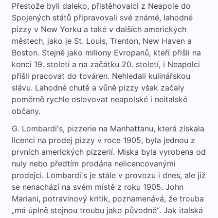
Přestože byli daleko, přistěhovalci z Neapole do
Spojených států připravovali své známé, lahodné
pizzy v New Yorku a také v dalších amerických
městech, jako je St. Louis, Trenton, New Haven a
Boston. Stejně jako miliony Evropanů, kteří přišli na
konci 19. století a na začátku 20. století, i Neapolci
přišli pracovat do továren. Nehledali kulinářskou
slávu. Lahodné chutě a vůně pizzy však začaly
poměrně rychle oslovovat neapolské i neitalské
občany.
G. Lombardi's, pizzerie na Manhattanu, která získala
licenci na prodej pizzy v roce 1905, byla jednou z
prvních amerických pizzerií. Miska byla vyrobena od
nuly nebo předtím prodána nelicencovanými
prodejci. Lombardi's je stále v provozu i dnes, ale již
se nenachází na svém místě z roku 1905. John
Mariani, potravinový kritik, poznamenává, že trouba
„má úplně stejnou troubu jako původně“. Jak italská