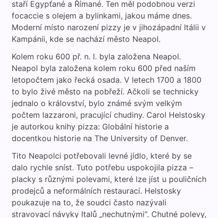
staří Egypťané a Římané. Ten měl podobnou verzi
focaccie s olejem a bylinkami, jakou máme dnes.
Moderní místo narození pizzy je v jihozápadní Itálii v
Kampánii, kde se nachází město Neapol.
Kolem roku 600 př. n. l. byla založena Neapol.
Neapol byla založena kolem roku 600 před naším
letopočtem jako řecká osada. V letech 1700 a 1800
to bylo živé město na pobřeží. Ačkoli se technicky
jednalo o království, bylo známé svým velkým
počtem lazzaroni, pracující chudiny. Carol Helstosky
je autorkou knihy pizza: Globální historie a
docentkou historie na The University of Denver.
Tito Neapolci potřebovali levné jídlo, které by se
dalo rychle sníst. Tuto potřebu uspokojila pizza –
placky s různými polevami, které lze jíst u pouličních
prodejců a neformálních restaurací. Helstosky
poukazuje na to, že soudci často nazývali
stravovací návyky Italů „nechutnými“. Chutné polevy,