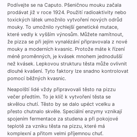
Podívejte se na Caputo. Pšeničnou mouku začala
prodávat již v roce 1924. Použití radioaktivity nebo
toxických látek umožnilo vytvoření nových odrůd
mouky. To umožnilo rychlejší genetické mutace,
které vedly k vyšším výnosům. Můžete namítnout,
že pizza se při jejím vynalézání připravovala z nové
mouky a moderních kvasnic. Protože máte k řízení
méně proměnných, je kvásek mnohem jednodušší
než kvásek. Lepkovou strukturu těsta může ovlivnit
dlouhé kvašení. Tyto faktory lze snadno kontrolovat
pomocí běžných kvasnic.
Neapolští lidé vždy připravovali těsto na pizzu
večer předtím. To je klíč k vytvoření těsta se
skvělou chutí. Těsto by se dalo upéct vcelku a
přesto chutnalo skvěle. Speciální enzymy vznikají
spojením fermentace za studena a při pokojové
teplotě za vzniku těsta na pizzu, které má
komplexní a přitom velmi příjemnou chuť.