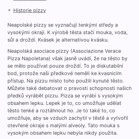
◦
Historie pizzy
Neapolské pizzy se vyznačují tenkými středy a
vysokými okraji. K výrobě těsta stačí mouka, voda,
sůl a droždí. Kvásek je alternativou kvásku.
Neapolská asociace pizzy (Associazione Verace
Pizza Napoletana) však jasně uvádí, že na těsto by
se mělo používat pouze droždí. To je diskutabilní
bod, protože naši předkové neměli ke kvasnicím
přístup. Na pizzu místo toho použili kynuté těsto.
Můžete také debatovat o pravosti schopnosti našich
předků vyrábět pizzu. Pizza se vyrábí s vysokým
obsahem lepku. Lepek je to, co umožňuje udělat
těsto tenké a roztáhnout ho. Je to také to, co
umožňuje, aby se vzduch zachytil v těstě a vytvořil
otevřené okraje s malými alveoly. Tato mouka s
vysokým obsahem lepku nebyla nikdy použita.