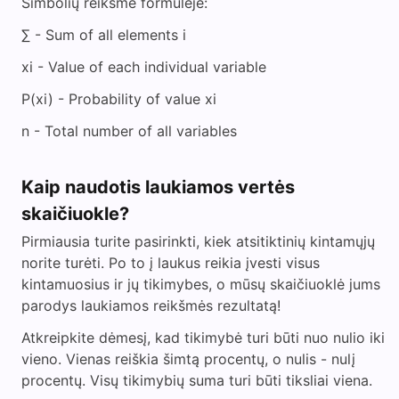
Simbolių reikšmė formulėje:
∑ - Sum of all elements i
xi - Value of each individual variable
P(xi) - Probability of value xi
n - Total number of all variables
Kaip naudotis laukiamos vertės
skaičiuokle?
Pirmiausia turite pasirinkti, kiek atsitiktinių kintamųjų
norite turėti. Po to į laukus reikia įvesti visus
kintamuosius ir jų tikimybes, o mūsų skaičiuoklė jums
parodys laukiamos reikšmės rezultatą!
Atkreipkite dėmesį, kad tikimybė turi būti nuo nulio iki
vieno. Vienas reiškia šimtą procentų, o nulis - nulį
procentų. Visų tikimybių suma turi būti tiksliai viena.