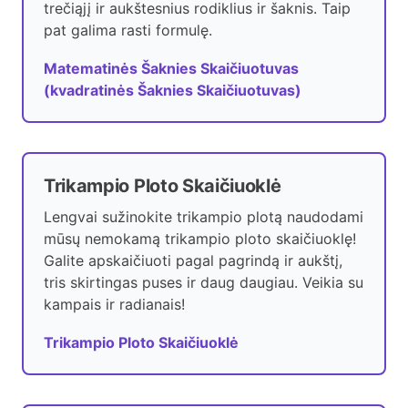
trečiąjį ir aukštesnius rodiklius ir šaknis. Taip
pat galima rasti formulę.
Matematinės Šaknies Skaičiuotuvas
(kvadratinės Šaknies Skaičiuotuvas)
Trikampio Ploto Skaičiuoklė
Lengvai sužinokite trikampio plotą naudodami
mūsų nemokamą trikampio ploto skaičiuoklę!
Galite apskaičiuoti pagal pagrindą ir aukštį,
tris skirtingas puses ir daug daugiau. Veikia su
kampais ir radianais!
Trikampio Ploto Skaičiuoklė