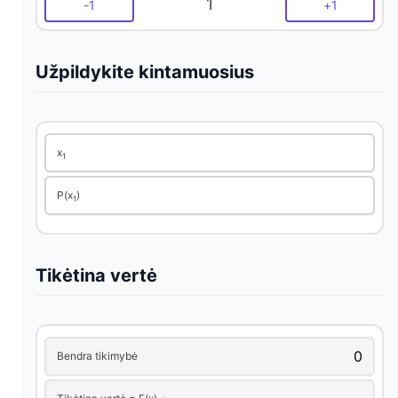
1
-
1
+
1
i
d
Užpildykite kintamuosius
e
x
1
o
P(x
)
1
Tikėtina vertė
Bendra tikimybė