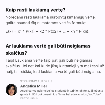
Kaip rasti laukiamą vertę?
Norėdami rasti laukiamą nurodytų kintamųjų vertę,
galite naudoti šią numatomos vertės formulę:
E(x) = x1 * P(x1) + x2 * P(x2) + ... + xn * P(xn).
Ar laukiama vertė gali būti neigiamas
skaičius?
Taip! Laukiama vertė taip pat gali būti neigiamas
skaičius. Jei net kai kurie jūsų kintamieji yra mažesni už
nulį, tai reiškia, kad laukiama vertė gali būti neigiama.
STRAIPSNIO AUTORIUS
Angelica Miller
Angelica yra psichologijos studentė ir turinio rašytoja. Ji mėgsta
gamtą ir žiūri dokumentinius filmus bei edukacinius „YouTube“
vaizdo įrašus.