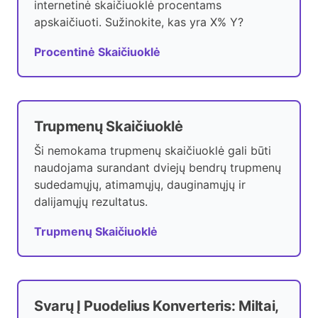
internetinė skaičiuoklė procentams
apskaičiuoti. Sužinokite, kas yra X% Y?
Procentinė Skaičiuoklė
Trupmenų Skaičiuoklė
Ši nemokama trupmenų skaičiuoklė gali būti
naudojama surandant dviejų bendrų trupmenų
sudedamųjų, atimamųjų, dauginamųjų ir
dalijamųjų rezultatus.
Trupmenų Skaičiuoklė
Svarų Į Puodelius Konverteris: Miltai,