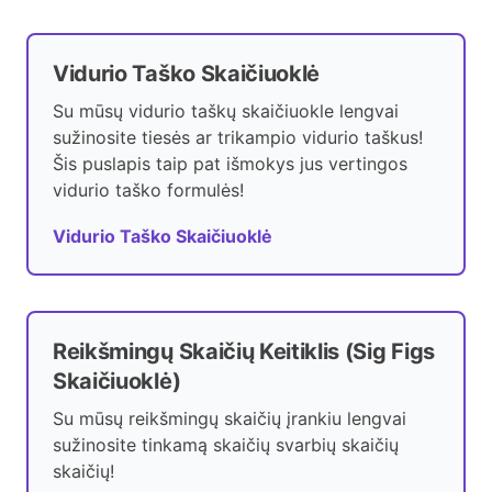
Vidurio Taško Skaičiuoklė
Su mūsų vidurio taškų skaičiuokle lengvai
sužinosite tiesės ar trikampio vidurio taškus!
Šis puslapis taip pat išmokys jus vertingos
vidurio taško formulės!
Vidurio Taško Skaičiuoklė
Reikšmingų Skaičių Keitiklis (Sig Figs
Skaičiuoklė)
Su mūsų reikšmingų skaičių įrankiu lengvai
sužinosite tinkamą skaičių svarbių skaičių
skaičių!