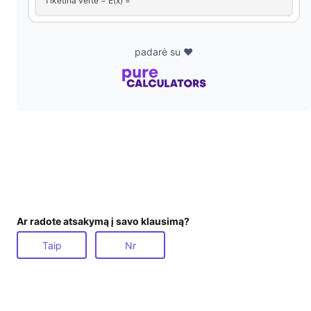
Tikėtina vertė = E(x) =
padarė su ❤️
Ar radote atsakymą į savo klausimą?
Taip
Nr