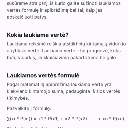
sukūrėme straipsnį, iš kurio galite sužinoti laukiamos
vertės formulę ir apibrėžimą bei tai, kaip jas
apskaičiuoti patys.
Kokia laukiama vertė?
Laukiama reikšmė reiškia atsitiktinių kintamųjų vidurkio
apytikslę vertę. Laukiama vertė - tai prognozė, koks
būtų vidurkis, jei skaičiavimą pakartotume be galo.
Laukiamos vertės formulė
Pagal matematinį apibrėžimą laukiama vertė yra
kiekvieno kintamojo suma, padauginta iš šios vertės
tikimybės.
Pažvelkite į formulę:
∑(xi * P(xi)) = x1 * P(x1) + x2 * P(x2) + ... + xn * P(xn)