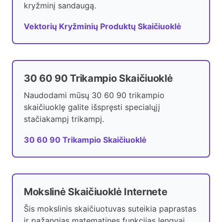
kryžminį sandaugą.
Vektorių Kryžminių Produktų Skaičiuoklė
30 60 90 Trikampio Skaičiuoklė
Naudodami mūsų 30 60 90 trikampio
skaičiuoklę galite išspręsti specialųjį
stačiakampį trikampį.
30 60 90 Trikampio Skaičiuoklė
Mokslinė Skaičiuoklė Internete
Šis mokslinis skaičiuotuvas suteikia paprastas
ir pažangias matematines funkcijas lengvai