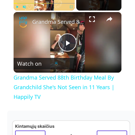
×
Play
Unmute
Fullscreen
Grandma Served 88th Birthday Meal By Grandchild She's Not Seen in 11 Years | Happily TV
P
Watch on
l
Grandma Served 88th Birthday Meal By
a
Grandchild She's Not Seen in 11 Years |
Happily TV
y
V
Kintamųjų skaičius