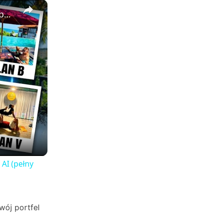
×
Jak stworzyłem wirusowe wideo Plan A Plan B w pętli z pomocą AI (pełny poradnik FlexClip)
AI (pełny
wój portfel