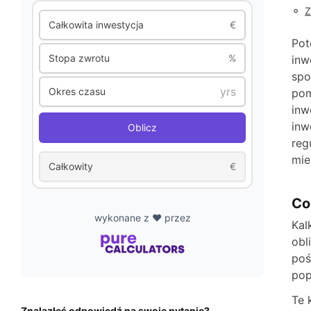
◦
Z
Całkowita inwestycja
€
Pot
Stopa zwrotu
%
inw
spo
Okres czasu
pom
inw
inw
Oblicz
reg
mie
Całkowity
€
Co
wykonane z ❤️ przez
Kal
obl
poś
pop
Te 
Znalazłeś odpowiedź na swoje pytanie?