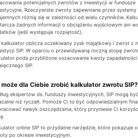
acowania potencjalnych zwrotów z inwestycji w fundusze
estycyjne. Rzeczywiste zwroty zapewniane przez systemy
jemnych różnią się w zależności od wielu czynników. Kalku
tarcza żadnych informacji o obciążeniu wyjściowym ani w
atków (jeśli występuje rozpiętość).
 kalkulator oblicza oczekiwany zysk majątkowy i zwrot z m
estycji SIP. W oparciu o przewidywaną roczną stopę zwrot
kulator poda przybliżone oszacowanie kwoty zapadalności
sięcznego SIP.
 może dla Ciebie zrobić kalkulator zwrotu SIP?
ług ekspertów ds. funduszy inwestycyjnych, SIP mogą być
acalne niż ryczałt. Pomoże Ci to być odpowiedzialnym fin
racować nawyk oszczędzania, który przyniesie Ci korzyśc
ę.
kulator online SIP to przydatne narzędzie, które pokazuje
oty po okresie inwestycyjnym.