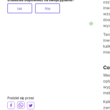
osz
inw
tak
Nie
wza
dos
wyd
Ten
inw
kal
mie
Co
Wed
opł
wyp
met
Podziel się przez
Kal
zwr