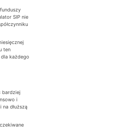
 funduszy
lator SIP nie
spółczynniku
iesięcznej
u ten
 dla każdego
 bardziej
ansowo i
i na dłuższą
 oczekiwane