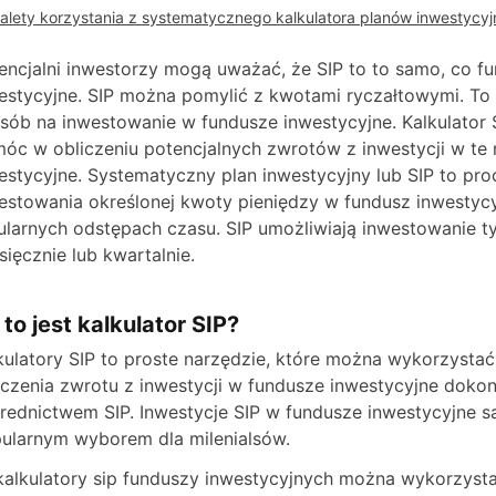
alety korzystania z systematycznego kalkulatora planów inwestycy
encjalni inwestorzy mogą uważać, że SIP to to samo, co f
estycyjne. SIP można pomylić z kwotami ryczałtowymi. To 
sób na inwestowanie w fundusze inwestycyjne. Kalkulator
óc w obliczeniu potencjalnych zwrotów z inwestycji w te 
estycyjne. Systematyczny plan inwestycyjny lub SIP to pro
estowania określonej kwoty pieniędzy w fundusz inwestyc
ularnych odstępach czasu. SIP umożliwiają inwestowanie 
sięcznie lub kwartalnie.
 to jest kalkulator SIP?
kulatory SIP to proste narzędzie, które można wykorzysta
iczenia zwrotu z inwestycji w fundusze inwestycyjne doko
rednictwem SIP. Inwestycje SIP w fundusze inwestycyjne s
ularnym wyborem dla milenialsów.
kalkulatory sip funduszy inwestycyjnych można wykorzyst