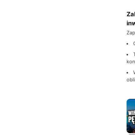
Za
in
Zap
kon
obl