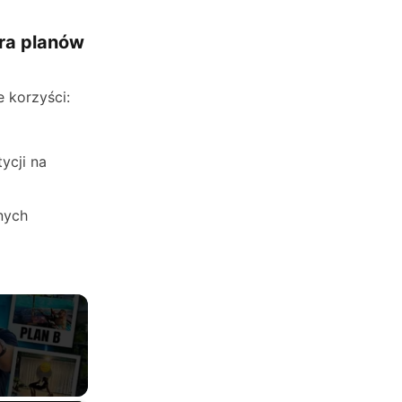
ora planów
e korzyści:
ycji na
nych