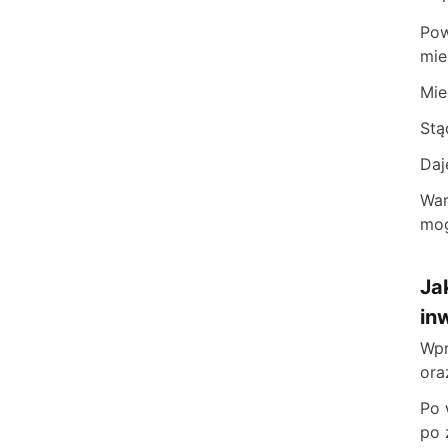
Pow
mie
Mie
Stą
Daj
War
mog
Ja
in
Wpr
ora
Po 
po 