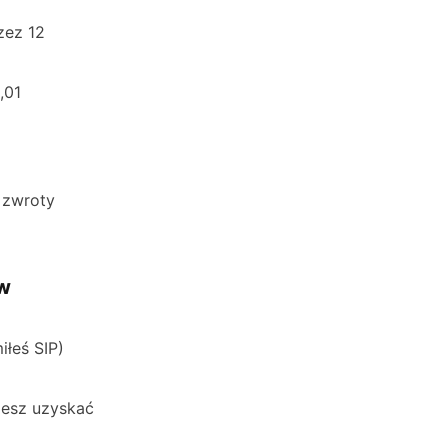
zez 12
,01
 zwroty
ów
łeś SIP)
żesz uzyskać