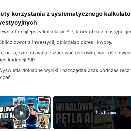
lety korzystania z systematycznego kalkulat
westycyjnych
ewnia to najlepszy kalkulator SIP, który oferuje następując
Oblicz zwrot z inwestycji, obliczając okres i kwotę.
To narzędzie pozwala oszacować całkowitą wartość inwest
iec kadencji SIP.
Wyświetla dokładne wyniki i oszczędza czas podczas ręcz
iczeń.
×
Now Playing
Play Video