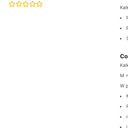
Kal
Co
Kal
M = 
W p