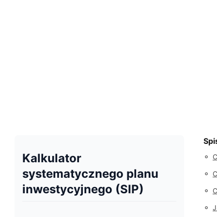
Spi
Kalkulator
◦
C
systematycznego planu
◦
C
inwestycyjnego (SIP)
◦
C
◦
J