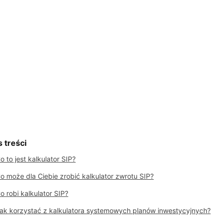
s treści
o to jest kalkulator SIP?
o może dla Ciebie zrobić kalkulator zwrotu SIP?
o robi kalkulator SIP?
ak korzystać z kalkulatora systemowych planów inwestycyjnych?