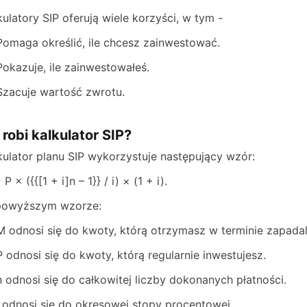
kulatory SIP oferują wiele korzyści, w tym -
Pomaga określić, ile chcesz zainwestować.
Pokazuje, ile zainwestowałeś.
Szacuje wartość zwrotu.
 robi kalkulator SIP?
kulator planu SIP wykorzystuje następujący wzór:
P × ({{[1 + i]n – 1}} / i) × (1 + i).
owyższym wzorze:
M odnosi się do kwoty, którą otrzymasz w terminie zapadal
P odnosi się do kwoty, którą regularnie inwestujesz.
n odnosi się do całkowitej liczby dokonanych płatności.
i odnosi się do okresowej stopy procentowej.