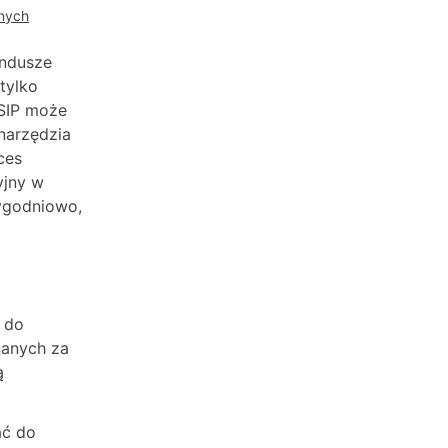
jnych
undusze
tylko
 SIP może
narzędzia
ces
yjny w
tygodniowo,
ć do
nanych za
ą
ać do