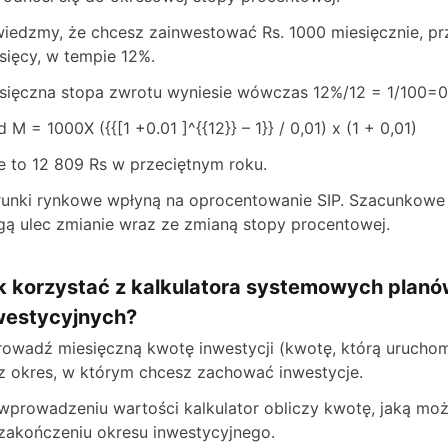
iedzmy, że chcesz zainwestować Rs. 1000 miesięcznie, pr
sięcy, w tempie 12%.
sięczna stopa zwrotu wyniesie wówczas 12%/12 = 1/100=0
d M = 1000X ({{[1 +0.01 ]^{{12}} – 1}} / 0,01) x (1 + 0,01)
e to 12 809 Rs w przeciętnym roku.
unki rynkowe wpłyną na oprocentowanie SIP. Szacunkowe
ą ulec zmianie wraz ze zmianą stopy procentowej.
k korzystać z kalkulatora systemowych plan
westycyjnych?
owadź miesięczną kwotę inwestycji (kwotę, którą uruchomi
z okres, w którym chcesz zachować inwestycje.
wprowadzeniu wartości kalkulator obliczy kwotę, jaką mo
zakończeniu okresu inwestycyjnego.