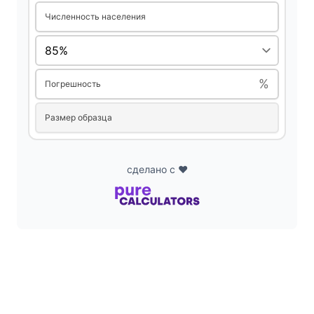
i
Численность населения
d
%
Погрешность
e
Размер образца
o
сделано с ❤️