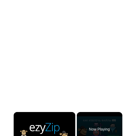
×
Now Playing