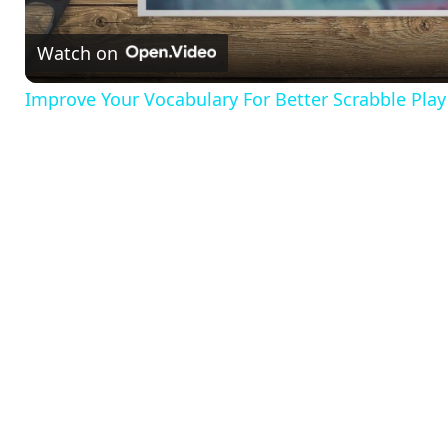
a
Watch on
y
Improve Your Vocabulary For Better Scrabble Play
V
i
d
e
o