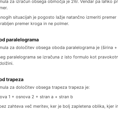
mula za izračun obsega območja je 2πr. Vendar pa lahko pr
mer.
nogih situacijah je pogosto lažje natančno izmeriti premer
rabljen premer kroga in ne polmer.
od paralelograma
mula za določitev obsega oboda paralelograma je (širina + v
eg paralelograma se izračuna z isto formulo kot pravokotni
dolžini.
od trapeza
mula za določitev obsega trapeza trapeza je:
ova 1 + osnova 2 + stran a + stran b
pez zahteva več meritev, ker je bolj zapletena oblika, kjer 