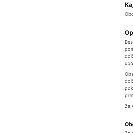
Ka
Obo
Op
Bes
pom
dol
upo
Obs
dol
pok
pre
Za 
Ob