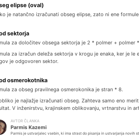
eg elipse (oval)
ko je natančno izračunati obseg elipse, zato ni ene formule
od sektorja
mula za določitev obsega sektorja je 2 * polmer + polmer * 
mula za izračun deleža sektorja v krogu je enaka, ker je le
gov je odgovoren sektor.
od osmerokotnika
mula za obseg pravilnega osmerokonika je stran * 8.
obliko je najlažje izračunati obseg. Zahteva samo eno meri
ultat. V inženirstvu, krajinskem oblikovanju, vrtnarstvu in a
AVTOR ČLANKA
Parmis Kazemi
Parmis je ustvarjalec vsebin, ki ima strast do pisanja in ustvarjanja novih st