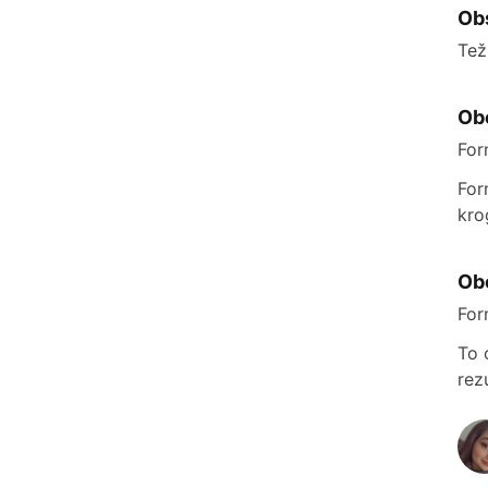
Obs
Tež
Ob
For
For
kro
Ob
For
To 
rez