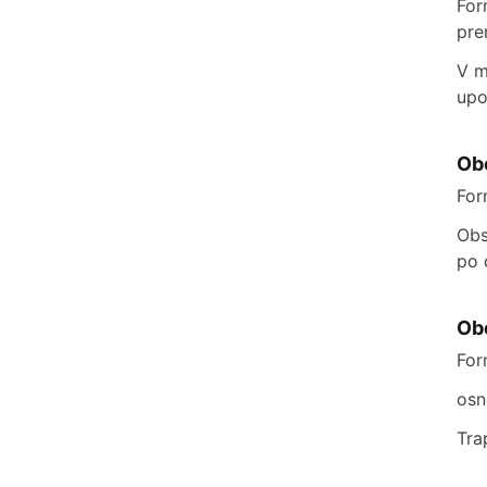
For
pre
V m
upo
Ob
For
Obs
po 
Ob
For
osn
Tra