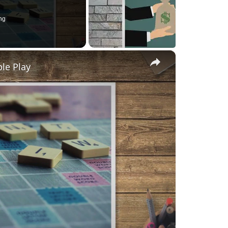
ng
×
le Play