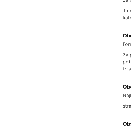
Za 
To 
kal
Ob
For
Za 
pot
izr
Obo
Naj
str
Ob