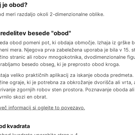
j je obod?
d meri razdaljo okoli 2-dimenzionalne oblike.
redelitev besede "obod"
eda obod pomeni pot, ki obdaja območje. Izhaja iz grške bes
eni mera. Njegova prva zabeležena uporaba je bila v 15. s
žino stranic ali robov mnogokotnika, dvodimenzionalne figu
rabljamo besedo obseg, ki je preprosto obod kroga.
taja veliko praktičnih aplikacij za iskanje oboda predmeta. 
žine ograje, ki je potrebna za obkrožanje dvorišča ali vrta, a
rivanje zgornjih robov sten prostora. Poznavanje oboda al
vrnilo skozi en obrat.
več informacij si oglejte to povezavo.
od kvadrata