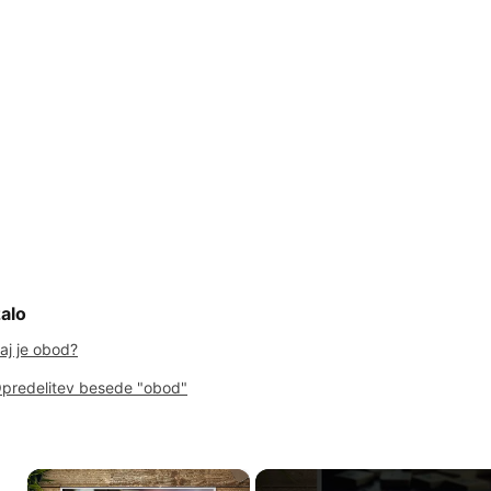
alo
aj je obod?
predelitev besede "obod"
×