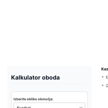
Kaz
Kalkulator oboda
◦
K
◦
O
Izberite obliko območja: