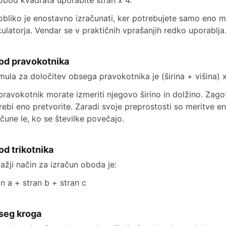
obod kvadrata uporabite stran x 4.
obliko je enostavno izračunati, ker potrebujete samo eno me
kulatorja. Vendar se v praktičnih vprašanjih redko uporablja
od pravokotnika
mula za določitev obsega pravokotnika je (širina + višina) x
pravokotnik morate izmeriti njegovo širino in dolžino. Zagoto
rebi eno pretvorite. Zaradi svoje preprostosti so meritve e
ačune le, ko se številke povečajo.
d trikotnika
lažji način za izračun oboda je:
an a + stran b + stran c
seg kroga