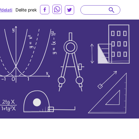
Vdelati
Delite prek