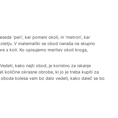
ede 'peri', kar pomeni okoli, in 'metron', kar
toletju. V matematiki se obod nanaša na skupno
re s koti. Ko opisujemo meritev okoli kroga,
Vedeti, kako najti obod, je koristno za iskanje
li količine okrasne obrobe, ki jo je treba kupiti za
i oboda kolesa vam bo dalo vedeti, kako daleč se bo