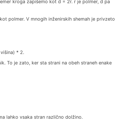
emer kroga zapišemo kot d = 2r. r je polmer, d pa
 kot polmer. V mnogih inženirskih shemah je privzeto
išina) * 2.
k. To je zato, ker sta strani na obeh straneh enake
ima lahko vsaka stran različno dolžino.