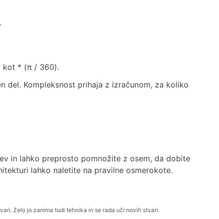
.
kot * (π / 360).
 en del. Kompleksnost prihaja z izračunom, za koliko
tev in lahko preprosto pomnožite z osem, da dobite
rhitekturi lahko naletite na pravilne osmerokote.
vari. Zelo jo zanima tudi tehnika in se rada uči novih stvari.