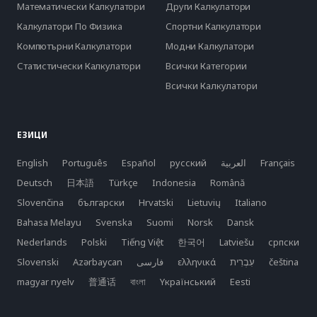
Математически Калкулатори
Други Калкулатори
Калкулатори По Физика
Спортни Калкулатори
Компютърни Калкулатори
Модни Калкулатори
Статистически Калкулатори
Всички Категории
Всички Калкулатори
ЕЗИЦИ
English
Português
Español
русский
العربية
Français
Deutsch
日本語
Türkçe
Indonesia
Română
Slovenčina
български
Hrvatski
Lietuvių
Italiano
Bahasa Melayu
Svenska
Suomi
Norsk
Dansk
Nederlands
Polski
Tiếng Việt
한국어
Latviešu
српски
Slovenski
Azərbaycan
فارسی
ελληνικά
čeština
magyar nyelv
普通话
বাংলা
Yкраїнський
Eesti