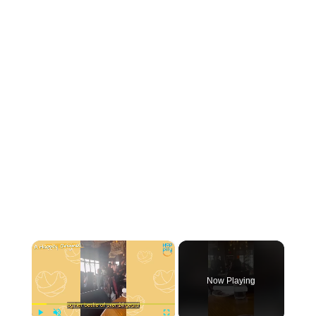
×
Now Playing