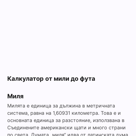
Калкулатор от мили до фута
Миля
Милята е единица за дължина в метричната
система, равна на 1,60931 километра. Това е и
основната единица за разстояние, използвана в
Съединените американски щати и много страни
по света. Думата „миля“ идва от латинската дума