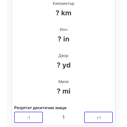
Километър
? km
Инч
? in
Двор
? yd
Миля
? mi
Резултат десетични знаци
1
-
1
+
1