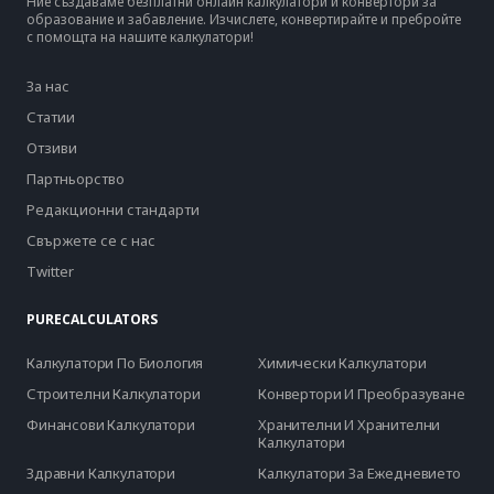
Ние създаваме безплатни онлайн калкулатори и конвертори за
образование и забавление. Изчислете, конвертирайте и пребройте
с помощта на нашите калкулатори!
За нас
Статии
Отзиви
Партньорство
Редакционни стандарти
Свържете се с нас
Twitter
PURECALCULATORS
Калкулатори По Биология
Химически Калкулатори
Строителни Калкулатори
Конвертори И Преобразуване
Финансови Калкулатори
Хранителни И Хранителни
Калкулатори
Здравни Калкулатори
Калкулатори За Ежедневието