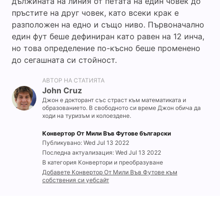
дължината на линия от петата на един човек до
пръстите на друг човек, като всеки крак е
разположен на едно и също ниво. Първоначално
един фут беше дефиниран като равен на 12 инча,
но това определение по-късно беше променено
до сегашната си стойност.
АВТОР НА СТАТИЯТА
John Cruz
Джон е докторант със страст към математиката и
образованието. В свободното си време Джон обича да
ходи на туризъм и колоездене.
Конвертор От Мили Във Футове български
Публикувано: Wed Jul 13 2022
Последна актуализация: Wed Jul 13 2022
В категория Конвертори и преобразуване
Добавете Конвертор От Мили Във Футове към
собствения си уебсайт