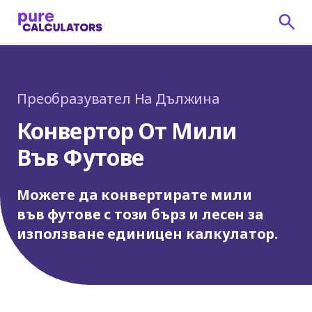
Преобразувател На Дължина
Конвертор От Мили
Във Футове
Можете да конвертирате мили
във футове с този бърз и лесен за
използване единицен калкулатор.