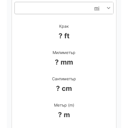
d
Крак
e
? ft
o
Милиметър
? mm
Сантиметър
? cm
Метър (m)
? m