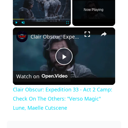
Now Playing
×
Play
Unmute
Fullscreen
Clair Obscur: Expedition 33 - Act 2 Camp: Check On The Others: "Verso Magic" Lune, Maelle Cutscene
P
Watch on
l
Clair Obscur: Expedition 33 - Act 2 Camp:
a
Check On The Others: "Verso Magic"
Lune, Maelle Cutscene
y