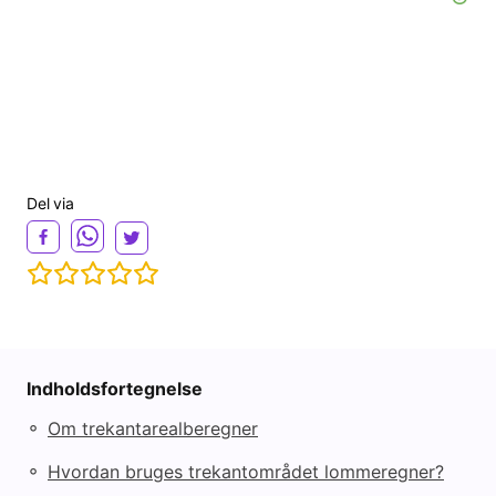
Del via
Indholdsfortegnelse
◦
Om trekantarealberegner
◦
Hvordan bruges trekantområdet lommeregner?