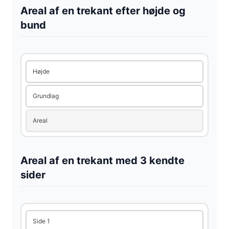
V
Areal af en trekant efter højde og
bund
i
d
Højde
Grundlag
e
Areal
o
Areal af en trekant med 3 kendte
sider
Side 1