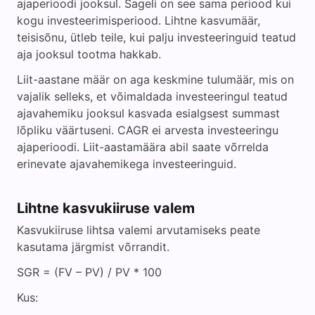
ajaperioodi jooksul. Sageli on see sama periood kui
kogu investeerimisperiood. Lihtne kasvumäär,
teisisõnu, ütleb teile, kui palju investeeringuid teatud
aja jooksul tootma hakkab.
Liit-aastane määr on aga keskmine tulumäär, mis on
vajalik selleks, et võimaldada investeeringul teatud
ajavahemiku jooksul kasvada esialgsest summast
lõpliku väärtuseni. CAGR ei arvesta investeeringu
ajaperioodi. Liit-aastamäära abil saate võrrelda
erinevate ajavahemikega investeeringuid.
Lihtne kasvukiiruse valem
Kasvukiiruse lihtsa valemi arvutamiseks peate
kasutama järgmist võrrandit.
SGR = (FV – PV) / PV * 100
Kus: