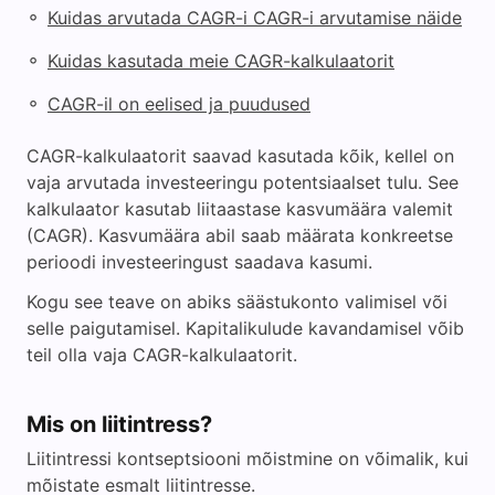
◦
Kuidas arvutada CAGR-i CAGR-i arvutamise näide
◦
Kuidas kasutada meie CAGR-kalkulaatorit
◦
CAGR-il on eelised ja puudused
CAGR-kalkulaatorit saavad kasutada kõik, kellel on
vaja arvutada investeeringu potentsiaalset tulu. See
kalkulaator kasutab liitaastase kasvumäära valemit
(CAGR). Kasvumäära abil saab määrata konkreetse
perioodi investeeringust saadava kasumi.
Kogu see teave on abiks säästukonto valimisel või
selle paigutamisel. Kapitalikulude kavandamisel võib
teil olla vaja CAGR-kalkulaatorit.
Mis on liitintress?
Liitintressi kontseptsiooni mõistmine on võimalik, kui
mõistate esmalt liitintresse.