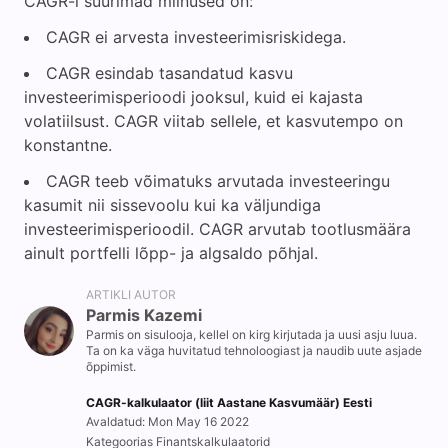
CAGR-i suurimad miinused on:
CAGR ei arvesta investeerimisriskidega.
CAGR esindab tasandatud kasvu
investeerimisperioodi jooksul, kuid ei kajasta
volatiilsust. CAGR viitab sellele, et kasvutempo on
konstantne.
CAGR teeb võimatuks arvutada investeeringu
kasumit nii sissevoolu kui ka väljundiga
investeerimisperioodil. CAGR arvutab tootlusmäära
ainult portfelli lõpp- ja algsaldo põhjal.
ARTIKLI AUTOR
Parmis Kazemi
Parmis on sisulooja, kellel on kirg kirjutada ja uusi asju luua.
Ta on ka väga huvitatud tehnoloogiast ja naudib uute asjade
õppimist.
CAGR-kalkulaator (liit Aastane Kasvumäär) Eesti
Avaldatud: Mon May 16 2022
Kategoorias Finantskalkulaatorid