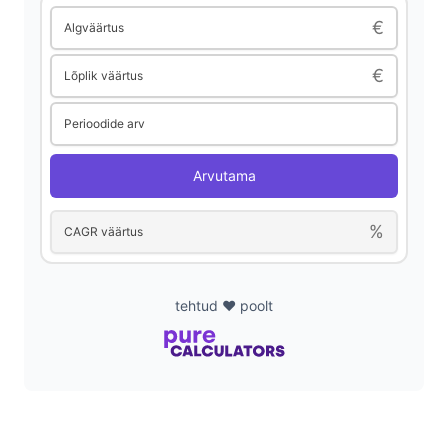
€
Algväärtus
d
€
Lõplik väärtus
e
Perioodide arv
o
Arvutama
%
CAGR väärtus
tehtud ❤️ poolt