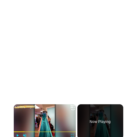
×
Now Playing