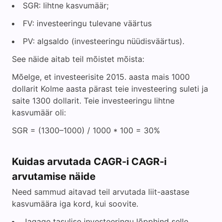
SGR: lihtne kasvumäär;
FV: investeeringu tulevane väärtus
PV: algsaldo (investeeringu nüüdisväärtus).
See näide aitab teil mõistet mõista:
Mõelge, et investeerisite 2015. aasta mais 1000
dollarit Kolme aasta pärast teie investeering suleti ja
saite 1300 dollarit. Teie investeeringu lihtne
kasvumäär oli:
SGR = (1300–1000) / 1000 * 100 = 30%
Kuidas arvutada CAGR-i CAGR-i
arvutamise näide
Need sammud aitavad teil arvutada liit-aastase
kasvumäära iga kord, kui soovite.
Jagage tasulise investeeringu lõpphind selle