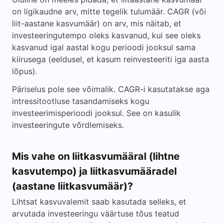
on ligikaudne arv, mitte tegelik tulumäär. CAGR (või
liit-aastane kasvumäär) on arv, mis näitab, et
investeeringutempo oleks kasvanud, kui see oleks
kasvanud igal aastal kogu perioodi jooksul sama
kiirusega (eeldusel, et kasum reinvesteeriti iga aasta
lõpus).
Päriselus pole see võimalik. CAGR-i kasutatakse aga
intressitootluse tasandamiseks kogu
investeerimisperioodi jooksul. See on kasulik
investeeringute võrdlemiseks.
Mis vahe on liitkasvumääral (lihtne
kasvutempo) ja liitkasvumääradel
(aastane liitkasvumäär)?
Lihtsat kasvuvalemit saab kasutada selleks, et
arvutada investeeringu väärtuse tõus teatud