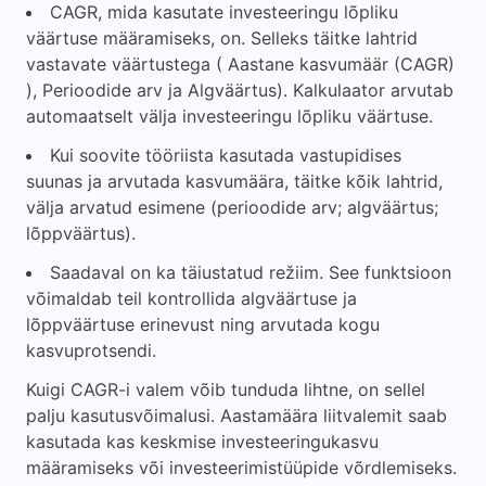
CAGR, mida kasutate investeeringu lõpliku
väärtuse määramiseks, on. Selleks täitke lahtrid
vastavate väärtustega ( Aastane kasvumäär (CAGR)
), Perioodide arv ja Algväärtus). Kalkulaator arvutab
automaatselt välja investeeringu lõpliku väärtuse.
Kui soovite tööriista kasutada vastupidises
suunas ja arvutada kasvumäära, täitke kõik lahtrid,
välja arvatud esimene (perioodide arv; algväärtus;
lõppväärtus).
Saadaval on ka täiustatud režiim. See funktsioon
võimaldab teil kontrollida algväärtuse ja
lõppväärtuse erinevust ning arvutada kogu
kasvuprotsendi.
Kuigi CAGR-i valem võib tunduda lihtne, on sellel
palju kasutusvõimalusi. Aastamäära liitvalemit saab
kasutada kas keskmise investeeringukasvu
määramiseks või investeerimistüüpide võrdlemiseks.