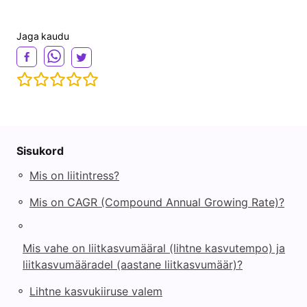
Jaga kaudu
Sisukord
◦
Mis on liitintress?
◦
Mis on CAGR (Compound Annual Growing Rate)?
◦
Mis vahe on liitkasvumääral (lihtne kasvutempo) ja
liitkasvumääradel (aastane liitkasvumäär)?
◦
Lihtne kasvukiiruse valem