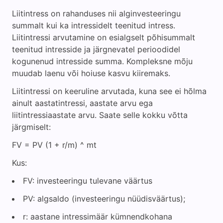
Liitintress on rahanduses nii alginvesteeringu
summalt kui ka intressidelt teenitud intress.
Liitintressi arvutamine on esialgselt põhisummalt
teenitud intresside ja järgnevatel perioodidel
kogunenud intresside summa. Kompleksne mõju
muudab laenu või hoiuse kasvu kiiremaks.
Liitintressi on keeruline arvutada, kuna see ei hõlma
ainult aastatintressi, aastate arvu ega
liitintressiaastate arvu. Saate selle kokku võtta
järgmiselt:
FV = PV (1 + r/m) ^ mt
Kus:
FV: investeeringu tulevane väärtus
PV: algsaldo (investeeringu nüüdisväärtus);
r: aastane intressimäär kümnendkohana