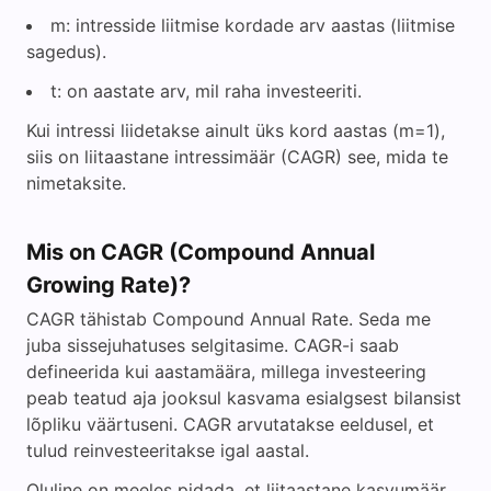
m: intresside liitmise kordade arv aastas (liitmise
sagedus).
t: on aastate arv, mil raha investeeriti.
Kui intressi liidetakse ainult üks kord aastas (m=1),
siis on liitaastane intressimäär (CAGR) see, mida te
nimetaksite.
Mis on CAGR (Compound Annual
Growing Rate)?
CAGR tähistab Compound Annual Rate. Seda me
juba sissejuhatuses selgitasime. CAGR-i saab
defineerida kui aastamäära, millega investeering
peab teatud aja jooksul kasvama esialgsest bilansist
lõpliku väärtuseni. CAGR arvutatakse eeldusel, et
tulud reinvesteeritakse igal aastal.
Oluline on meeles pidada, et liitaastane kasvumäär