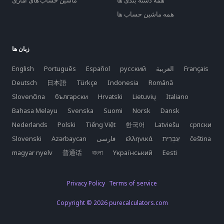
همه دسته بندی ها
ماشین حساب های آماری
همه ماشین حساب ها
زبان ها
Français
العربية
русский
Español
Português
English
Deutsch
日本語
Türkçe
Indonesia
Română
Slovenčina
български
Hrvatski
Lietuvių
Italiano
Bahasa Melayu
Svenska
Suomi
Norsk
Dansk
Nederlands
Polski
Tiếng Việt
한국어
Latviešu
српски
čeština
ελληνικά
فارسی
Azərbaycan
Slovenski
magyar nyelv
普通话
বাংলা
Yкраїнський
Eesti
Privacy Policy
Terms of service
Copyright © 2026 purecalculators.com