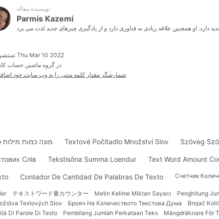
نویسنده مقاله
Parmis Kazemi
منتشر شده: Thu Mar 10 2022
در گروه ماشین حساب کامپ
شمارشگر مقدار کلمه متنی را به وب سایت خود اضافه
Szöveg Szó
Textové Počítadlo Množství Slov
מונה כמות מילות 
стових Слів
Tekstisõna Summa Loendur
Text Word Amount Co
Счетчик Колич
xto
Contador De Cantidad De Palabras De Texto
ler
テキストワード量カウンター
Metin Kelime Miktarı Sayacı
Penghitung Ju
ožstva Textových Slov
Брояч На Количеството Текстова Дума
Brojač Koli
tà Di Parole Di Testo
Pembilang Jumlah Perkataan Teks
Mängdräknare För T