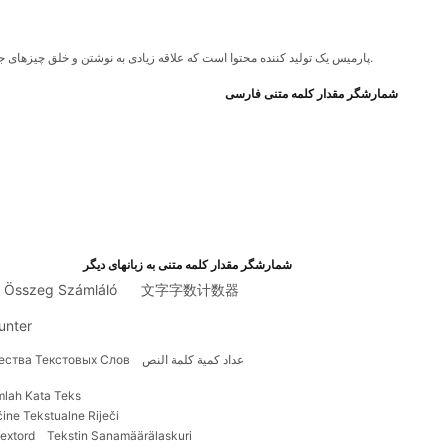
پارمیس یک تولید کننده محتوا است که علاقه زیادی به نوشتن و خلق چیزهای جدید دارد. او همچنین علاقه زیادی به فناوری دارد و از یادگیری چیزهای جدید لذت می برد.
شمارشگر مقدار کلمه متنی فارسی
شمارشگر مقدار کلمه متنی به زبانهای دیگر
 Összeg Számláló
文字字数计数器
unter
عداد كمية كلمة النص
ества Текстовых Слов
mlah Kata Teks
čine Tekstualne Riječi
extord
Tekstin Sanamäärälaskuri