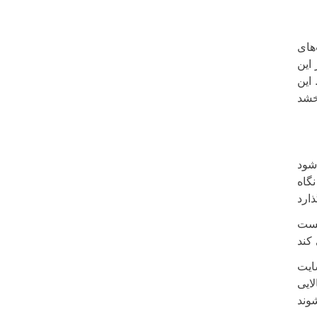
های
این
این
شود
گاه
پست
ایت
لایی