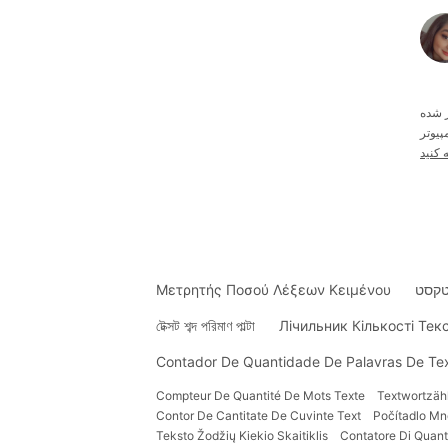
یوتر
 کنید
טקסט
Μετρητής Ποσού Λέξεων Κειμένου
টেক্সট শব্দ পরিমাণ পাল্টা
Лічильник Кількості Тек
Contador De Quantidade De Palavras De Te
Compteur De Quantité De Mots Texte
Textwortzäh
Contor De Cantitate De Cuvinte Text
Počítadlo Mn
Teksto Žodžių Kiekio Skaitiklis
Contatore Di Quanti