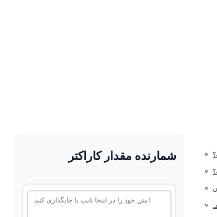
شمارنده مقدار کاراکتر
◦
؟
◦
؟
◦
ن
◦
.