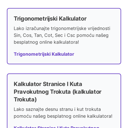
Trigonometrijski Kalkulator
Lako izračunajte trigonometrijske vrijednosti
Sin, Cos, Tan, Cot, Sec i Csc pomoću našeg
besplatnog online kalkulatora!
Trigonometrijski Kalkulator
Kalkulator Stranice I Kuta
Pravokutnog Trokuta (kalkulator
Trokuta)
Lako saznajte desnu stranu i kut trokuta
pomoću našeg besplatnog online kalkulatora!