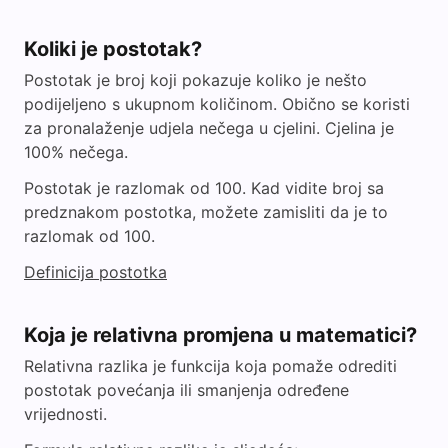
Koliki je postotak?
Postotak je broj koji pokazuje koliko je nešto
podijeljeno s ukupnom količinom. Obično se koristi
za pronalaženje udjela nečega u cjelini. Cjelina je
100% nečega.
Postotak je razlomak od 100. Kad vidite broj sa
predznakom postotka, možete zamisliti da je to
razlomak od 100.
Definicija postotka
Koja je relativna promjena u matematici?
Relativna razlika je funkcija koja pomaže odrediti
postotak povećanja ili smanjenja određene
vrijednosti.