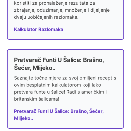
koristiti za pronalaženje rezultata za
zbrajanje, oduzimanje, množenje i dijeljenje
dvaju uobičajenih razlomaka.
Kalkulator Razlomaka
Pretvarač Funti U Šalice: Brašno,
Šećer, Mlijeko..
Saznajte točne mjere za svoj omiljeni recept s
ovim besplatnim kalkulatorom koji lako
pretvara funte u šalice! Radi s američkim i
britanskim šalicama!
Pretvarač Funti U Šalice: Brašno, Šećer,
Mlijeko..