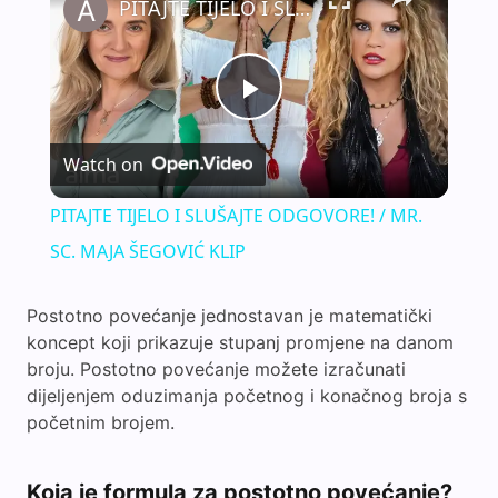
PITAJTE TIJELO I SLUŠAJTE ODGOVORE! / MR. SC. MAJA ŠEGOVIĆ KLIP
P
Watch on
l
PITAJTE TIJELO I SLUŠAJTE ODGOVORE! / MR.
a
SC. MAJA ŠEGOVIĆ KLIP
y
Postotno povećanje jednostavan je matematički
koncept koji prikazuje stupanj promjene na danom
broju. Postotno povećanje možete izračunati
V
dijeljenjem oduzimanja početnog i konačnog broja s
početnim brojem.
i
Koja je formula za postotno povećanje?