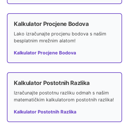
Kalkulator Procjene Bodova
Lako izračunajte procjenu bodova s našim
besplatnim mrežnim alatom!
Kalkulator Procjene Bodova
Kalkulator Postotnih Razlika
Izračunajte postotnu razliku odmah s našim
matematičkim kalkulatorom postotnih razlika!
Kalkulator Postotnih Razlika