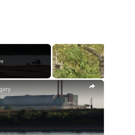
ng
×
gary