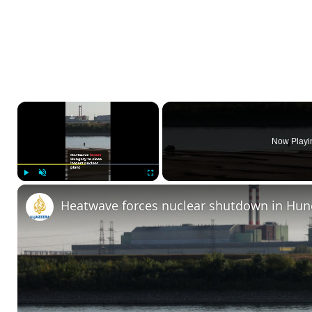
×
Now Playi
Play
Unmute
Fullscreen
Heatwave forces nuclear shutdown in Hun