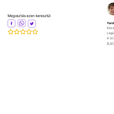
Megosztás ezen keresztül
Yard
Közz
Legú
A (z)
A (z