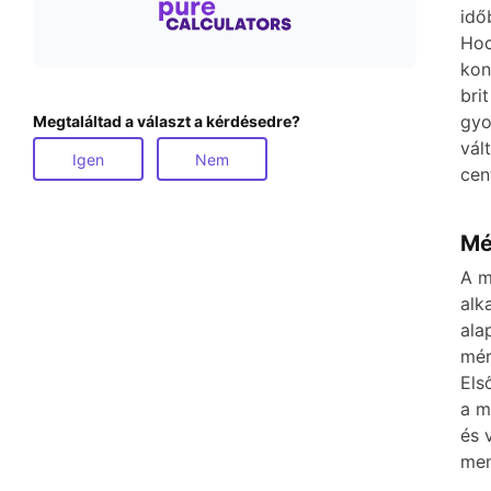
idő
Hoc
kon
bri
gyo
Megtaláltad a választ a kérdésedre?
vál
Igen
Nem
cen
Mé
A m
alk
ala
mér
Els
a m
és 
men