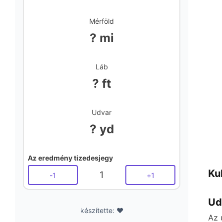
Mérföld
? mi
Láb
? ft
Udvar
? yd
Az eredmény tizedesjegy
Ku
1
-
1
+
1
Ud
készítette: ❤️
Az 