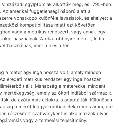
ie V. századi egyiptomiak alkották meg, és 1795-ben
Az amerikai függetlenségi háború alatt a
zerre vonatkozó különféle javaslatok, és ehelyett a
mzetközi kompatibilitása miatt ezt követően
ágban vagy a metrikus rendszert, vagy annak egy
arokat használnak; Afrika többnyire métert, India
 használnak, mint a li és a fen.
eg a méter egy inga hossza volt, amely minden
Az eredeti metrikus rendszer egy inga hosszán
illiméterből) állt. Manapság a méterekkel mindent
y mértékegység, amely az ókori Indiából származik.
lták, de azóta más célokra is adaptálták. Különösen
Manapság a mérőt leggyakrabban elektromos áram, gáz
ben részesített szabványként is alkalmazzák olyan
gáramlás vagy a termelési teljesítmény.