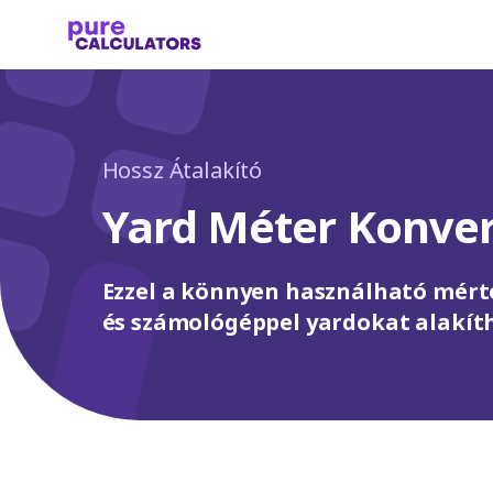
Hossz Átalakító
Yard Méter Konver
Ezzel a könnyen használható mért
és számológéppel yardokat alakít