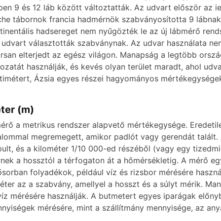
ben 9 és 12 láb között változtatták. Az udvart először az 
e
he tábornok francia hadmérnök szabványosította 9 lábnak. 
tinentális hadsereget nem nyűgözték le az új lábmérő rends
t udvart választották szabványnak. Az udvar használata ne
o
rsan elterjedt az egész világon. Manapság a legtöbb orsz
tozatát használják, és kevés olyan terület maradt, ahol udv
timétert, Ázsia egyes részei hagyományos mértékegységeket
ter (m)
érő a metrikus rendszer alapvető mértékegysége. Eredetil
alommal megremegett, amikor padlót vagy gerendát talált. 
pult, és a kilométer 1/10 000-ed részéből (vagy egy tizedm
nek a hossztól a térfogaton át a hőmérsékletig. A mérő eg
ősorban folyadékok, például víz és rizsbor mérésére haszná
éter az a szabvány, amellyel a hosszt és a súlyt mérik. 
víz mérésére használják. A butmetert egyes iparágak előny
nyiségek mérésére, mint a szállítmány mennyisége, az anya