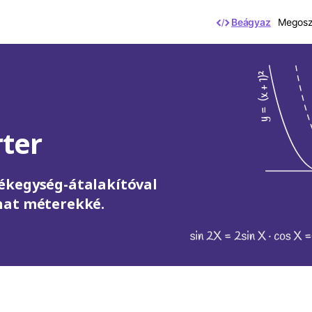
Beágyaz
Megoszt
ter
ékegység-átalakítóval
hat méterekké.