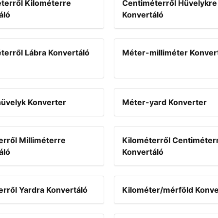
terről Kilométerre
Centiméterről Hüvelykre
áló
Konvertáló
terről Lábra Konvertáló
Méter-milliméter Konver
üvelyk Konverter
Méter-yard Konverter
rről Milliméterre
Kilométerről Centiméter
áló
Konvertáló
erről Yardra Konvertáló
Kilométer/mérföld Konve