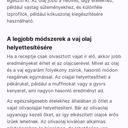
egészíti ki. Az olaj jobb a nedves, lágy ételekhez,
például vastag süteményekhez, és különféle
ízprofilok, például kókuszolaj kiegészítésére
használható.
A legjobb módszerek a vaj olaj
helyettesítésére
Ha a receptje csak olvasztott vajat ír elő, akkor jobb
eredményeket érhet el az olajcserével. Mivel az olaj
és a vaj egyaránt folyékony zsírok, hasonló módon
reagálnak egymással. Az olajjal helyettesítheti a
pékárukat, például a muffinokat vagy a gyors
kenyeret, ami nagyon hasonló eredményt ad.
Az egészségesebb ételekhez általában jó ötlet a
vajat olívaolajjal helyettesíteni. Bár az olívaolaj
ugyanúgy kezeli őket, az így elkészített olajok erős
ízűek lehetnek. Az olívaolaj kiválóan alkalmas