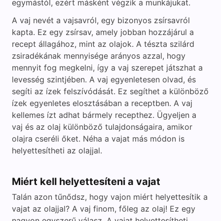
egymástól, ezért másként végzik a munkájukat.
A vaj nevét a vajsavról, egy bizonyos zsírsavról
kapta. Ez egy zsírsav, amely jobban hozzájárul a
recept állagához, mint az olajok. A tészta szilárd
zsiradékának mennyisége arányos azzal, hogy
mennyit fog megkelni, így a vaj szerepet játszhat a
levesség szintjében. A vaj egyenletesen olvad, és
segíti az ízek felszívódását. Ez segíthet a különböző
ízek egyenletes elosztásában a receptben. A vaj
kellemes ízt adhat bármely recepthez. Ügyeljen a
vaj és az olaj különböző tulajdonságaira, amikor
olajra cseréli őket. Néha a vajat más módon is
helyettesítheti az olajjal.
Miért kell helyettesíteni a vajat
Talán azon tűnődsz, hogy vajon miért helyettesítik a
vajat az olajjal? A vaj finom, főleg az olaj! Ez egy
nagyon egyszerű válasz. A vajat helyettesítheti