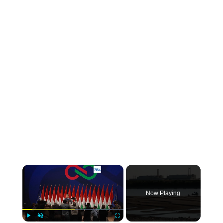
×
Now Playing