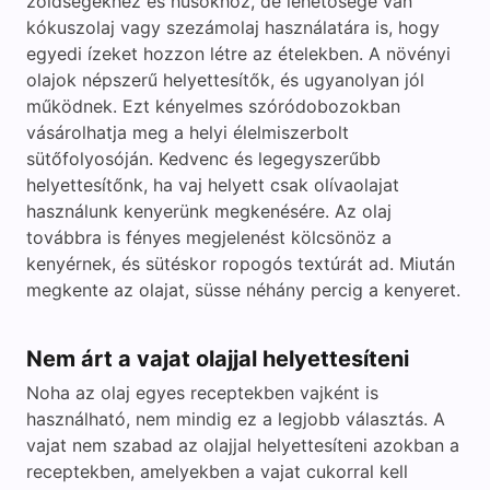
zöldségekhez és húsokhoz, de lehetősége van
kókuszolaj vagy szezámolaj használatára is, hogy
egyedi ízeket hozzon létre az ételekben. A növényi
olajok népszerű helyettesítők, és ugyanolyan jól
működnek. Ezt kényelmes szóródobozokban
vásárolhatja meg a helyi élelmiszerbolt
sütőfolyosóján. Kedvenc és legegyszerűbb
helyettesítőnk, ha vaj helyett csak olívaolajat
használunk kenyerünk megkenésére. Az olaj
továbbra is fényes megjelenést kölcsönöz a
kenyérnek, és sütéskor ropogós textúrát ad. Miután
megkente az olajat, süsse néhány percig a kenyeret.
Nem árt a vajat olajjal helyettesíteni
Noha az olaj egyes receptekben vajként is
használható, nem mindig ez a legjobb választás. A
vajat nem szabad az olajjal helyettesíteni azokban a
receptekben, amelyekben a vajat cukorral kell