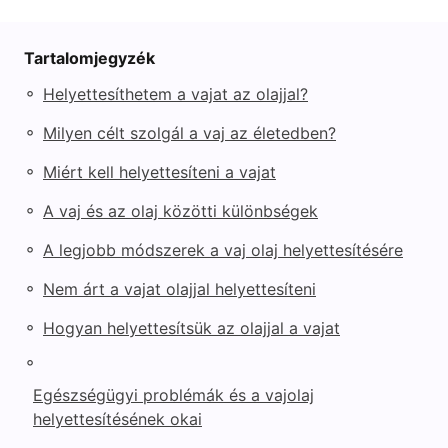
Tartalomjegyzék
◦
Helyettesíthetem a vajat az olajjal?
◦
Milyen célt szolgál a vaj az életedben?
◦
Miért kell helyettesíteni a vajat
◦
A vaj és az olaj közötti különbségek
◦
A legjobb módszerek a vaj olaj helyettesítésére
◦
Nem árt a vajat olajjal helyettesíteni
◦
Hogyan helyettesítsük az olajjal a vajat
◦
Egészségügyi problémák és a vajolaj
helyettesítésének okai