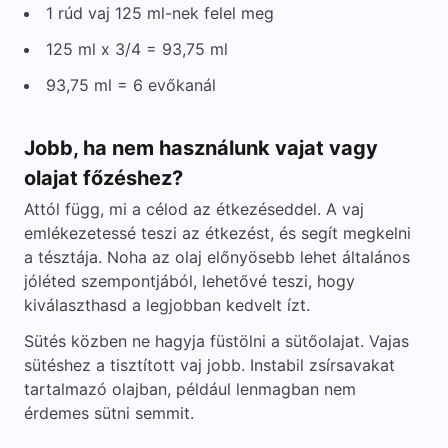
1 rúd vaj 125 ml-nek felel meg
125 ml x 3/4 = 93,75 ml
93,75 ml = 6 evőkanál
Jobb, ha nem használunk vajat vagy
olajat főzéshez?
Attól függ, mi a célod az étkezéseddel. A vaj
emlékezetessé teszi az étkezést, és segít megkelni
a tésztája. Noha az olaj előnyösebb lehet általános
jóléted szempontjából, lehetővé teszi, hogy
kiválaszthasd a legjobban kedvelt ízt.
Sütés közben ne hagyja füstölni a sütőolajat. Vajas
sütéshez a tisztított vaj jobb. Instabil zsírsavakat
tartalmazó olajban, például lenmagban nem
érdemes sütni semmit.