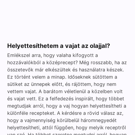
Helyettesíthetem a vajat az olajjal?
Emlékszel arra, hogy valaha kifogyott a
hozzávalókból a középrecept? Még rosszabb, ha az
összetevők már elkészültek és használatra készek.
Ez történt velem a minap. Időseknek sütöttem a
sütiket az ünnepek előtt, és rájöttem, hogy nem
vettem vajat. A barátom véletlenül a közelben volt
és vajat vett. Ez a felfedezés inspirált, hogy többet
megtudjak arról, hogy a vaj hogyan helyettesítheti a
különféle recepteket. A kérdésre a rövid válasz az,
hogy a vajmennyiség körülbelül háromnegyedét
helyettesítheti, attól függően, hogy melyik receptről
van szó. Ha többet szeretne megtudni arról, hogyan