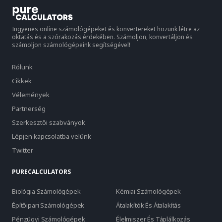
Ingyenes online számológépeket és konvertereket hozunk létre az
oktatás és a szórakozás érdekében. Számoljon, konvertáljon és
számoljon számológépeink segítségével!
Rólunk
Cikkek
Vélemények
Partnerség
Szerkesztői szabványok
Lépjen kapcsolatba velünk
Twitter
PURECALCULATORS
Biológia Számológépek
Kémiai Számológépek
Építőipari Számológépek
Átalakítók És Átalakítás
Pénzügyi Számológépek
Élelmiszer És Táplálkozás