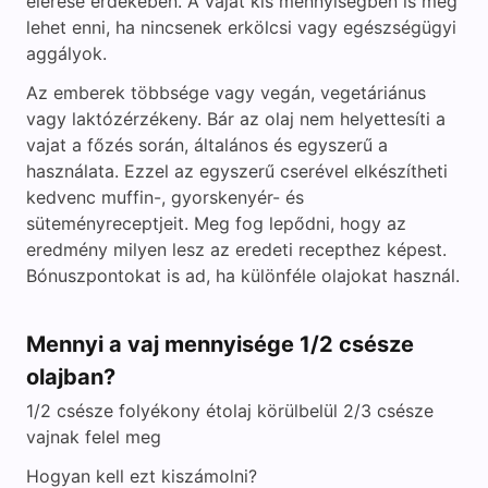
elérése érdekében. A vajat kis mennyiségben is meg
lehet enni, ha nincsenek erkölcsi vagy egészségügyi
aggályok.
Az emberek többsége vagy vegán, vegetáriánus
vagy laktózérzékeny. Bár az olaj nem helyettesíti a
vajat a főzés során, általános és egyszerű a
használata. Ezzel az egyszerű cserével elkészítheti
kedvenc muffin-, gyorskenyér- és
süteményreceptjeit. Meg fog lepődni, hogy az
eredmény milyen lesz az eredeti recepthez képest.
Bónuszpontokat is ad, ha különféle olajokat használ.
Mennyi a vaj mennyisége 1/2 csésze
olajban?
1/2 csésze folyékony étolaj körülbelül 2/3 csésze
vajnak felel meg
Hogyan kell ezt kiszámolni?