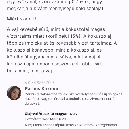
egy evőkanál) szorozza meg 0,75-tel, hogy
megkapja a kívánt mennyiségű kókuszolajat.
Miért számít?
A vaj kevésbé sűrű, mint a kókuszolaj magas
víztartalma miatt (körülbelül 15%). A kókuszolaj
több zsírmolekulát és kevesebb vizet tartalmaz. A
kókuszolaj könnyebb, mint a kókuszolaj, és
körülbelül ugyanannyi a súlya, mint a vaj. A
kókuszolaj azonban csészénként több zsírt
tartalmaz, mint a vaj.
A CIKK SZERZŐJE
Parmis Kazemi
Parmis tartalomkészítő, aki szenvedélyesen ír és új dolgokat
hoz létre. Nagyon érdekli a technika és szívesen tanul új
dolgokat.
Olaj-vaj Átalakító magyar nyelv
Közzétett: Wed Mar 16 2022
A (z) Élelmiszer és táplálkozás kalkulátorok kategóriában