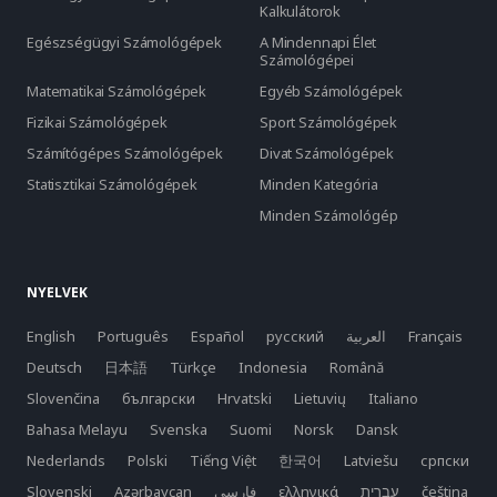
Kalkulátorok
Egészségügyi Számológépek
A Mindennapi Élet
Számológépei
Matematikai Számológépek
Egyéb Számológépek
Fizikai Számológépek
Sport Számológépek
Számítógépes Számológépek
Divat Számológépek
Statisztikai Számológépek
Minden Kategória
Minden Számológép
NYELVEK
English
Português
Español
русский
العربية
Français
Deutsch
日本語
Türkçe
Indonesia
Română
Slovenčina
български
Hrvatski
Lietuvių
Italiano
Bahasa Melayu
Svenska
Suomi
Norsk
Dansk
Nederlands
Polski
Tiếng Việt
한국어
Latviešu
српски
Slovenski
Azərbaycan
فارسی
ελληνικά
čeština