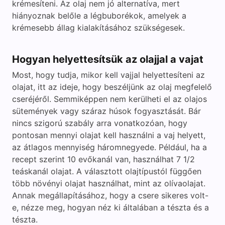
krémesíteni. Az olaj nem jó alternatíva, mert
hiányoznak belőle a légbuborékok, amelyek a
krémesebb állag kialakításához szükségesek.
Hogyan helyettesítsük az olajjal a vajat
Most, hogy tudja, mikor kell vajjal helyettesíteni az
olajat, itt az ideje, hogy beszéljünk az olaj megfelelő
cseréjéről. Semmiképpen nem kerülheti el az olajos
sütemények vagy száraz húsok fogyasztását. Bár
nincs szigorú szabály arra vonatkozóan, hogy
pontosan mennyi olajat kell használni a vaj helyett,
az átlagos mennyiség háromnegyede. Például, ha a
recept szerint 10 evőkanál van, használhat 7 1/2
teáskanál olajat. A választott olajtípustól függően
több növényi olajat használhat, mint az olívaolajat.
Annak megállapításához, hogy a csere sikeres volt-
e, nézze meg, hogyan néz ki általában a tészta és a
tészta.