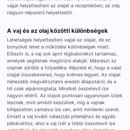
vajjal helyettesíteni az olajat a receptekben; az olaj
nagyon népszerű helyettesítő.
A vaj és az olaj közötti különbségek
Lehetséges helyettesíteni vajjal az olajat, de ez
bonyolult lehet a működési különbségek miatt.
Először is, a vaj sok apró légbuborékot tartalmaz,
amelyek segítenek megőrizni alakját. Másrészt az
olajnak sűrűbb a folyadéka. Képzeld el, hogy a vajat
olajjal összekevered, hogy krémes legyen. Az olajat
nehezebb megváltoztatni eredeti állapotáról, és a
hő csak elpárologtatja. Mindkét összetevő íze
nagyon eltérő. Az olajok pontosan ugyanolyan ízűek
lesznek, mint amiből készültek, míg a vajnak
kifejezetten zamatos íze van, amit mindenki szeret.
Emiatt a vaj kiváló választás pitehéjhoz és egyéb
pékárukhoz, ahol a vaj ízét a többi összetevő íze