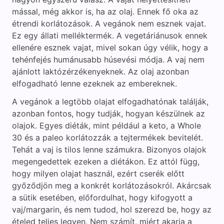
mással, még akkor is, ha az olaj. Ennek fő oka az
étrendi korlátozások. A vegánok nem esznek vajat.
Ez egy állati melléktermék. A vegetáriánusok ennek
ellenére esznek vajat, mivel sokan úgy vélik, hogy a
tehénfejés humánusabb húsevési módja. A vaj nem
ajánlott laktózérzékenyeknek. Az olaj azonban
elfogadható lenne ezeknek az embereknek.
A vegánok a legtöbb olajat elfogadhatónak találják,
azonban fontos, hogy tudják, hogyan készülnek az
olajok. Egyes diéták, mint például a keto, a Whole
30 és a paleo korlátozzák a tejtermékek bevitelét.
Tehát a vaj is tilos lenne számukra. Bizonyos olajok
megengedettek ezeken a diétákon. Ez attól függ,
hogy milyen olajat használ, ezért cserék előtt
győződjön meg a konkrét korlátozásokról. Akárcsak
a sütik esetében, előfordulhat, hogy kifogyott a
vaj/margarin, és nem tudod, hol szerezd be, hogy az
ételed teljes legyen. Nem számít, miért akarja a