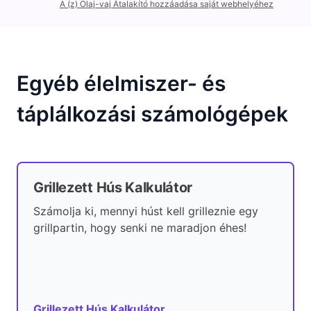
A (z) Olaj-vaj Átalakító hozzáadása saját webhelyéhez
Egyéb élelmiszer- és
táplálkozási számológépek
Grillezett Hús Kalkulátor
Számolja ki, mennyi húst kell grilleznie egy
grillpartin, hogy senki ne maradjon éhes!
Grillezett Hús Kalkulátor