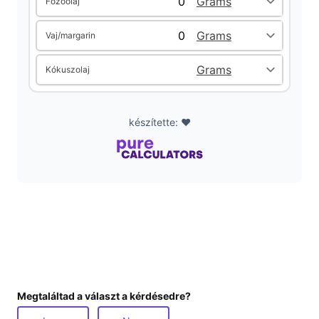
Fözőolaj
d
Vaj/margarin
e
Kókuszolaj
o
készítette: ❤️
Megtaláltad a választ a kérdésedre?