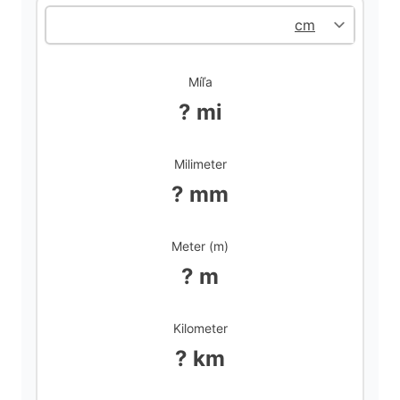
d
Míľa
e
? mi
o
Milimeter
? mm
Meter (m)
? m
Kilometer
? km