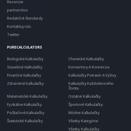
Recenzie
partnerstvo
Redakčné štandardy
Kontaktuj nás
Twitter
PURECALCULATORS
Biologické Kalkulačky
Chemické Kalkulačky
Stavebné Kalkulačky
Konvertory A Konverzia
Finančné Kalkulačky
Kalkulačky Potravín A Výživy
Zdravotné Kalkulačky
Kalkulačky Každodenného
Života
Matematické Kalkulačky
Ostatné Kalkulačky
Fyzikálne Kalkulačky
Športové Kalkulačky
Počítačové Kalkulačky
Módne Kalkulačky
Štatistické Kalkulačky
Všetky Kategórie
Všetky Kalkulačky