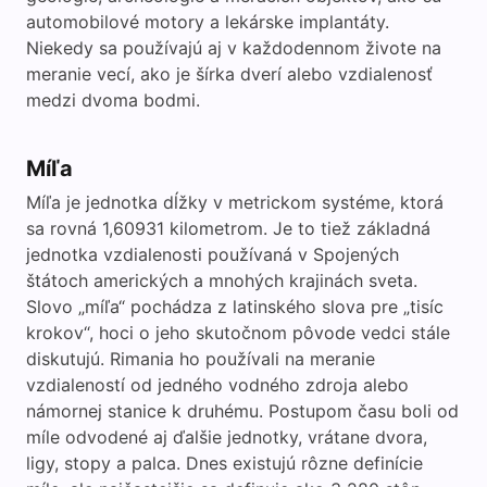
automobilové motory a lekárske implantáty.
Niekedy sa používajú aj v každodennom živote na
meranie vecí, ako je šírka dverí alebo vzdialenosť
medzi dvoma bodmi.
Míľa
Míľa je jednotka dĺžky v metrickom systéme, ktorá
sa rovná 1,60931 kilometrom. Je to tiež základná
jednotka vzdialenosti používaná v Spojených
štátoch amerických a mnohých krajinách sveta.
Slovo „míľa“ pochádza z latinského slova pre „tisíc
krokov“, hoci o jeho skutočnom pôvode vedci stále
diskutujú. Rimania ho používali na meranie
vzdialeností od jedného vodného zdroja alebo
námornej stanice k druhému. Postupom času boli od
míle odvodené aj ďalšie jednotky, vrátane dvora,
ligy, stopy a palca. Dnes existujú rôzne definície