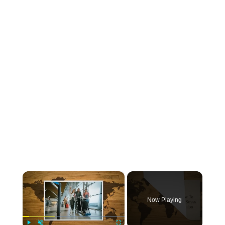
×
Now Playing