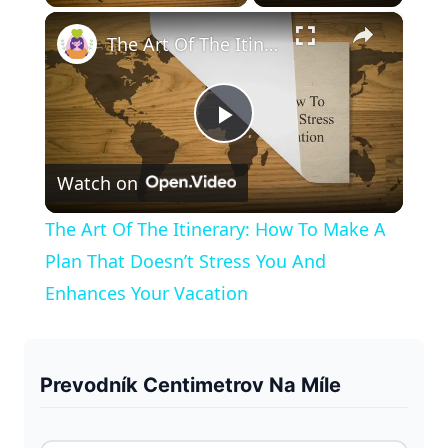
×
Play
Unmute
Fullscreen
The Art Of The Itinerary: How To Make A Plan That Doesn’t Stress You And Enhances Your Vacation
P
Watch on
l
The Art Of The Itinerary: How To Make A
a
Plan That Doesn’t Stress You And
Enhances Your Vacation
y
V
Prevodník Centimetrov Na Míle
i