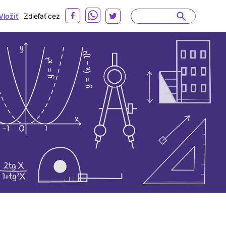
Vložiť
Zdieľať cez