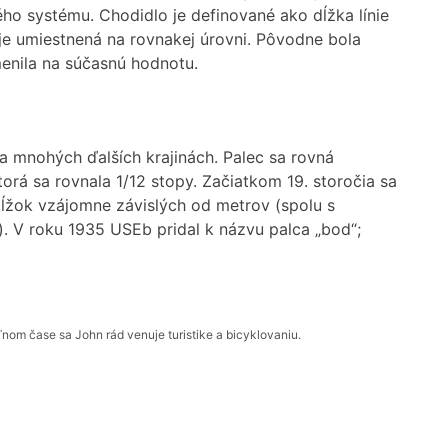
ho systému. Chodidlo je definované ako dĺžka línie
je umiestnená na rovnakej úrovni. Pôvodne bola
menila na súčasnú hodnotu.
a mnohých ďalších krajinách. Palec sa rovná
rá sa rovnala 1/12 stopy. Začiatkom 19. storočia sa
 dĺžok vzájomne závislých od metrov (spolu s
 V roku 1935 USEb pridal k názvu palca „bod“;
om čase sa John rád venuje turistike a bicyklovaniu.