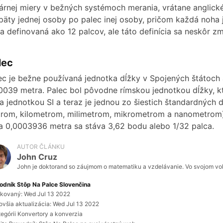
eárnej miery v bežných systémoch merania, vrátane anglické
e
päty jednej osoby po palec inej osoby, pričom každá noha 
a definovaná ako 12 palcov, ale táto definícia sa neskôr z
o
lec
ec je bežne používaná jednotka dĺžky v Spojených štátoch 
0039 metra. Palec bol pôvodne rímskou jednotkou dĺžky, kto
la jednotkou SI a teraz je jednou zo šiestich štandardných
rom, kilometrom, milimetrom, mikrometrom a nanometrom).
a 0,0003936 metra sa stáva 3,62 bodu alebo 1/32 palca.
AUTOR ČLÁNKU
John Cruz
John je doktorand so záujmom o matematiku a vzdelávanie. Vo svojom voľn
odník Stôp Na Palce Slovenčina
ikovaný: Wed Jul 13 2022
ovšia aktualizácia: Wed Jul 13 2022
tegórii Konvertory a konverzia