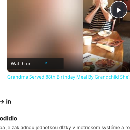
P
l
a
Watch on
y
Grandma Served 88th Birthday Meal By Grandchild She's
V
-> in
i
odidlo
d
pa je základnou jednotkou dĺžky v metrickom systéme a ro