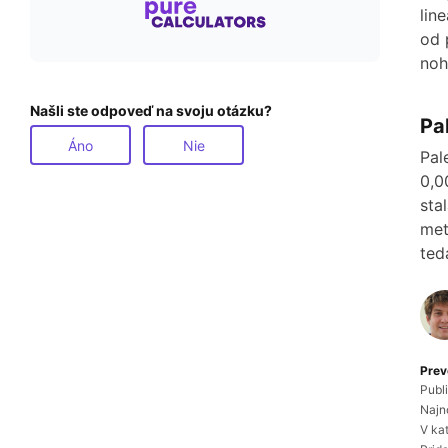
lin
od 
noh
Našli ste odpoveď na svoju otázku?
Pa
Áno
Nie
Pal
0,0
sta
met
ted
Prev
Publ
Najn
V ka