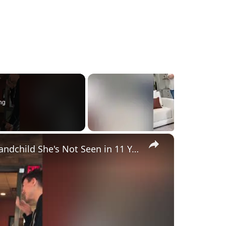
ng
×
Grandma Served 88th Birthday Meal By Grandchild She's Not Seen in 11 Years | Happily TV