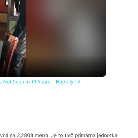
 Not Seen in 11 Years | Happily TV
vná sa 3,2808 metra. Je to tiež primárna jednotka