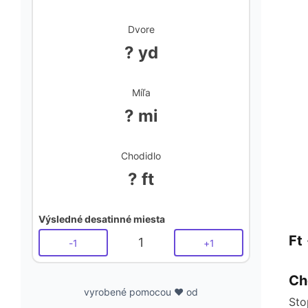
Dvore
? yd
Míľa
? mi
Chodidlo
? ft
Výsledné desatinné miesta
Ft 
1
-
1
+
1
Ch
vyrobené pomocou ❤️ od
Sto