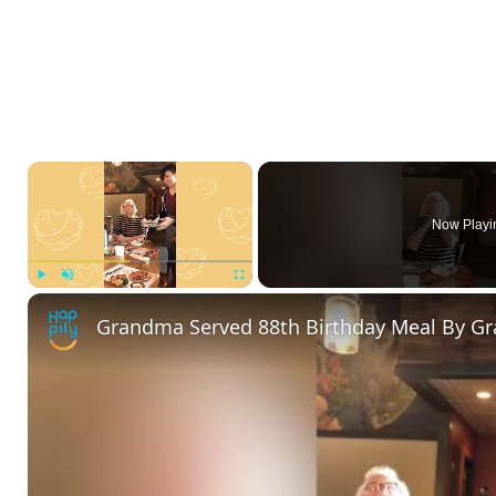
×
Now Playi
Play
Unmute
Fullscreen