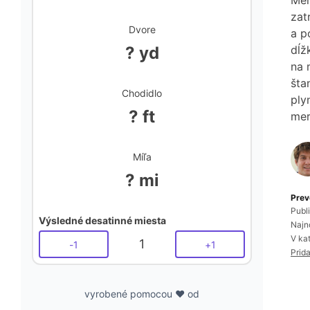
Mer
zat
Dvore
a p
? yd
dĺž
na 
šta
Chodidlo
ply
? ft
mer
Míľa
? mi
Prev
Publ
Výsledné desatinné miesta
Najn
V ka
1
-
1
+
1
Prid
vyrobené pomocou ❤️ od