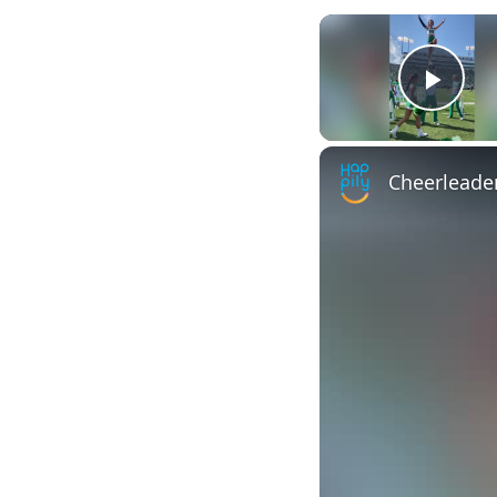
Play
Cheerleader