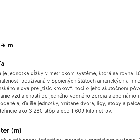
 -> m
ľa
a je jednotka dĺžky v metrickom systéme, ktorá sa rovná 1,
ialenosti používaná v Spojených štátoch amerických a mno
inského slova pre „tisíc krokov“, hoci o jeho skutočnom pôv
anie vzdialeností od jedného vodného zdroja alebo námorn
odené aj ďalšie jednotky, vrátane dvora, ligy, stopy a palca.
definuje ako 3 280 stôp alebo 1 609 kilometrov.
ter (m)