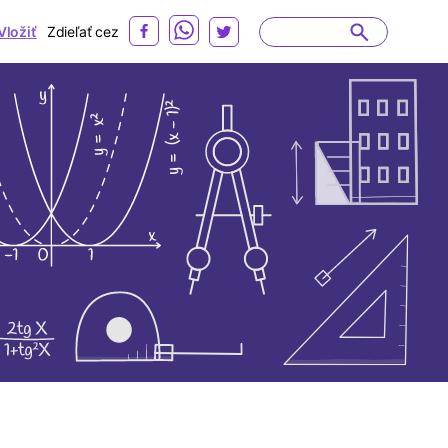
Vložiť
Zdieľať cez