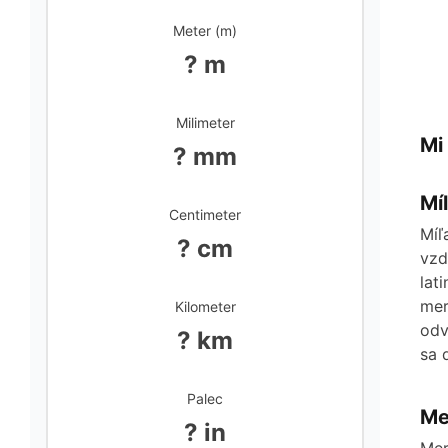
Meter (m)
? m
Milimeter
Mi
? mm
Mí
Centimeter
Míľ
? cm
vzd
lat
mer
Kilometer
odv
? km
sa 
Palec
Me
? in