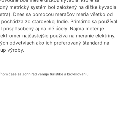
ôvodne boli metre dĺžkou kyvadla, ktoré sa
odný metrický systém bol založený na dĺžke kyvadla
imetra). Dnes sa pomocou meračov meria všetko od
 pochádza zo starovekej Indie. Primárne sa používal
l prispôsobený aj na iné účely. Najmä meter je
ektromer najčastejšie používa na meranie elektriny,
lných odvetviach ako ich preferovaný štandard na
tup výroby.
om čase sa John rád venuje turistike a bicyklovaniu.