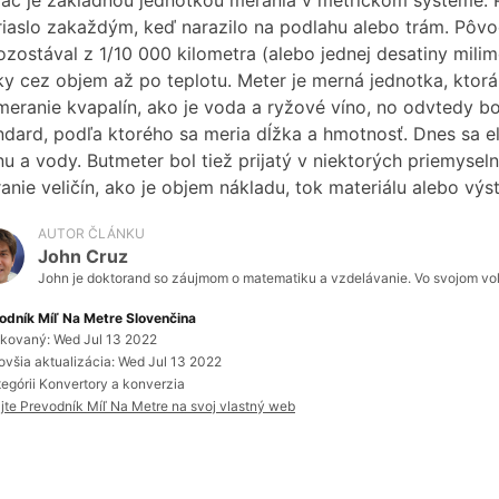
ač je základnou jednotkou merania v metrickom systéme. P
riaslo zakaždým, keď narazilo na podlahu alebo trám. Pôv
ozostával z 1/10 000 kilometra (alebo jednej desatiny mil
ky cez objem až po teplotu. Meter je merná jednotka, ktorá
meranie kvapalín, ako je voda a ryžové víno, no odvtedy bo
ndard, podľa ktorého sa meria dĺžka a hmotnosť. Dnes sa el
nu a vody. Butmeter bol tiež prijatý v niektorých priemyse
anie veličín, ako je objem nákladu, tok materiálu alebo výs
AUTOR ČLÁNKU
John Cruz
John je doktorand so záujmom o matematiku a vzdelávanie. Vo svojom voľn
odník Míľ Na Metre Slovenčina
ikovaný: Wed Jul 13 2022
ovšia aktualizácia: Wed Jul 13 2022
tegórii Konvertory a konverzia
ajte Prevodník Míľ Na Metre na svoj vlastný web