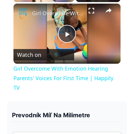
×
Play
Unmute
Fullscreen
Girl Overcome With Emotion Hearing Parents' Voices For First Time | Happily TV
P
Watch on
l
Girl Overcome With Emotion Hearing
a
Parents' Voices For First Time | Happily
TV
y
V
Prevodník Míľ Na Milimetre
i