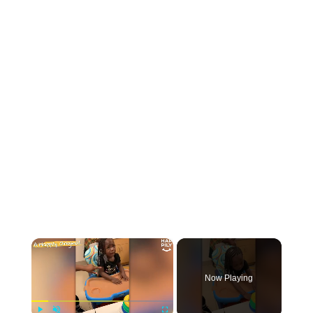
×
Now Playing