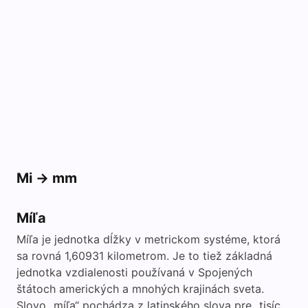
Mi -> mm
Míľa
Míľa je jednotka dĺžky v metrickom systéme, ktorá
sa rovná 1,60931 kilometrom. Je to tiež základná
jednotka vzdialenosti používaná v Spojených
štátoch amerických a mnohých krajinách sveta.
Slovo „míľa“ pochádza z latinského slova pre „tisíc