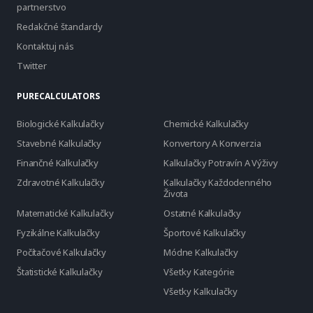
partnerstvo
Redakčné štandardy
Kontaktuj nás
Twitter
PURECALCULATORS
Biologické Kalkulačky
Chemické Kalkulačky
Stavebné Kalkulačky
Konvertory A Konverzia
Finančné Kalkulačky
Kalkulačky Potravín A Výživy
Zdravotné Kalkulačky
Kalkulačky Každodenného
Života
Matematické Kalkulačky
Ostatné Kalkulačky
Fyzikálne Kalkulačky
Športové Kalkulačky
Počítačové Kalkulačky
Módne Kalkulačky
Štatistické Kalkulačky
Všetky Kategórie
Všetky Kalkulačky