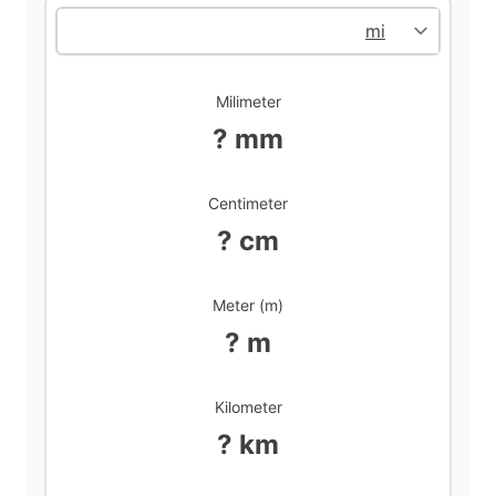
d
Milimeter
e
? mm
o
Centimeter
? cm
Meter (m)
? m
Kilometer
? km