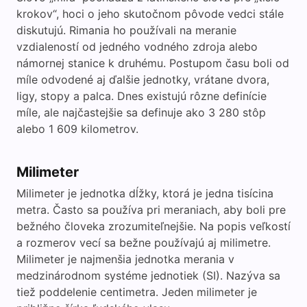
krokov“, hoci o jeho skutočnom pôvode vedci stále
diskutujú. Rimania ho používali na meranie
vzdialeností od jedného vodného zdroja alebo
námornej stanice k druhému. Postupom času boli od
míle odvodené aj ďalšie jednotky, vrátane dvora,
ligy, stopy a palca. Dnes existujú rôzne definície
míle, ale najčastejšie sa definuje ako 3 280 stôp
alebo 1 609 kilometrov.
Milimeter
Milimeter je jednotka dĺžky, ktorá je jedna tisícina
metra. Často sa používa pri meraniach, aby boli pre
bežného človeka zrozumiteľnejšie. Na popis veľkostí
a rozmerov vecí sa bežne používajú aj milimetre.
Milimeter je najmenšia jednotka merania v
medzinárodnom systéme jednotiek (SI). Nazýva sa
tiež poddelenie centimetra. Jeden milimeter je