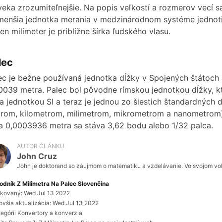
veka zrozumiteľnejšie. Na popis veľkostí a rozmerov vecí sa
e
menšia jednotka merania v medzinárodnom systéme jednotie
en milimeter je približne šírka ľudského vlasu.
o
lec
ec je bežne používaná jednotka dĺžky v Spojených štátoch 
0039 metra. Palec bol pôvodne rímskou jednotkou dĺžky, kto
la jednotkou SI a teraz je jednou zo šiestich štandardných
rom, kilometrom, milimetrom, mikrometrom a nanometrom).
a 0,0003936 metra sa stáva 3,62 bodu alebo 1/32 palca.
AUTOR ČLÁNKU
John Cruz
John je doktorand so záujmom o matematiku a vzdelávanie. Vo svojom voľn
odník Z Milimetra Na Palec Slovenčina
ikovaný: Wed Jul 13 2022
ovšia aktualizácia: Wed Jul 13 2022
tegórii Konvertory a konverzia