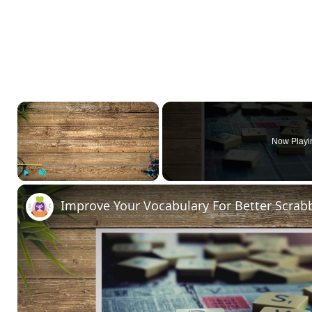
×
Now Playi
Play
Unmute
Fullscreen
Improve Your Vocabulary For Better Scrabb