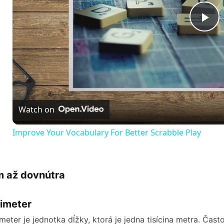
P
l
a
Watch on
y
Improve Your Vocabulary For Better Scrabble Play
V
 až dovnútra
i
limeter
d
imeter je jednotka dĺžky, ktorá je jedna tisícina metra. Čas