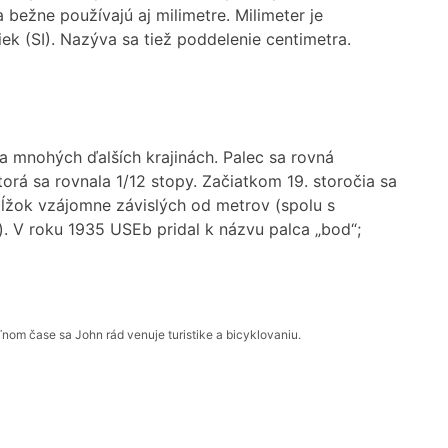
 bežne používajú aj milimetre. Milimeter je
k (SI). Nazýva sa tiež poddelenie centimetra.
a mnohých ďalších krajinách. Palec sa rovná
rá sa rovnala 1/12 stopy. Začiatkom 19. storočia sa
 dĺžok vzájomne závislých od metrov (spolu s
 V roku 1935 USEb pridal k názvu palca „bod“;
om čase sa John rád venuje turistike a bicyklovaniu.