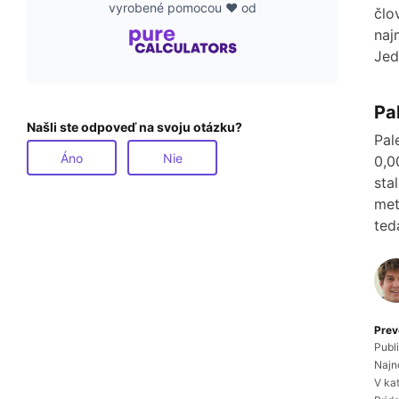
vyrobené pomocou ❤️ od
člo
naj
Jed
Pa
Našli ste odpoveď na svoju otázku?
Pal
Áno
Nie
0,0
sta
met
ted
Prev
Publ
Najn
V ka