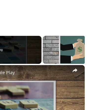
ng
×
le Play