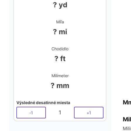
? yd
Míľa
? mi
Chodidlo
? ft
Milimeter
? mm
Mm
Výsledné desatinné miesta
1
-
1
+
1
Mi
Mil