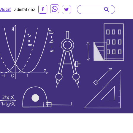
Vložiť
Zdieľať cez