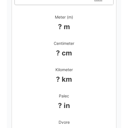
d
Meter (m)
? m
e
Centimeter
o
? cm
Kilometer
? km
Palec
? in
Dvore