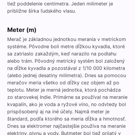
tiež poddelenie centimetra. Jeden milimeter je
približne šírka ľudského vlasu.
Meter (m)
Merač je základnou jednotkou merania v metrickom
systéme. Pôvodne boli metre dĺžkou kyvadla, ktoré
sa zatriaslo zakaždým, keď narazilo na podlahu
alebo trám. Pôvodný metrický systém bol založený
na dĺžke kyvadla a pozostával z 1/10 000 kilometra
(alebo jednej desatiny milimetra). Dnes sa pomocou
meračov meria všetko od dĺžky cez objem až po
teplotu. Meter je merná jednotka, ktorá pochádza
zo starovekej Indie. Primárne sa používal na meranie
kvapalín, ako je voda a ryžové víno, no odvtedy bol
prispôsobený aj na iné účely. Najmä meter je
štandard, podľa ktorého sa meria dĺžka a hmotnosť.
Dnes sa elektromer najčastejšie používa na meranie
elektriny, plynu a vody. Butmeter bol tiež prijatý v