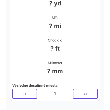
? yd
Míľa
? mi
Chodidlo
? ft
Milimeter
? mm
Výsledné desatinné miesta
1
-
1
+
1