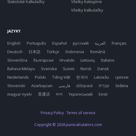
Štatistické Kalkulačky
Všetky Kategórie
Všetky Kalkulačky
JAZYKY
English
Português
Español
русский
العربية
Français
Deutsch
日本語
Türkçe
Indonesia
Română
Slovenčina
български
Hrvatski
Lietuvių
Italiano
Bahasa Melayu
Svenska
Suomi
Norsk
Dansk
Nederlands
Polski
Tiếng Việt
한국어
Latviešu
српски
Slovenski
Azərbaycan
فارسی
ελληνικά
čeština
magyar nyelv
普通话
বাংলা
Yкраїнський
Eesti
Privacy Policy
Terms of service
Copyright © 2026 purecalculators.com