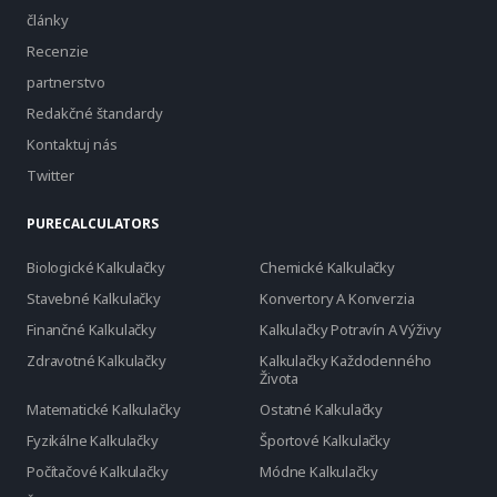
články
Recenzie
partnerstvo
Redakčné štandardy
Kontaktuj nás
Twitter
PURECALCULATORS
Biologické Kalkulačky
Chemické Kalkulačky
Stavebné Kalkulačky
Konvertory A Konverzia
Finančné Kalkulačky
Kalkulačky Potravín A Výživy
Zdravotné Kalkulačky
Kalkulačky Každodenného
Života
Matematické Kalkulačky
Ostatné Kalkulačky
Fyzikálne Kalkulačky
Športové Kalkulačky
Počítačové Kalkulačky
Módne Kalkulačky