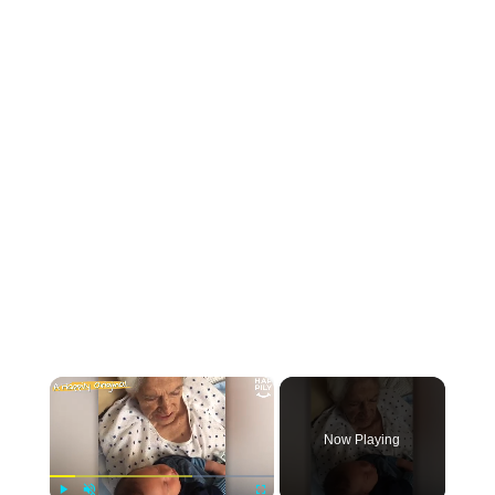
×
Now Playing