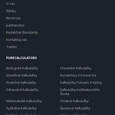
O nás
články
Recenzie
partnerstvo
Redakčné štandardy
Kontaktuj nás
Twitter
PURECALCULATORS
Biologické Kalkulačky
Chemické Kalkulačky
Stavebné Kalkulačky
Konvertory A Konverzia
Finančné Kalkulačky
Kalkulačky Potravín A Výživy
Zdravotné Kalkulačky
Kalkulačky Každodenného
Života
Matematické Kalkulačky
Ostatné Kalkulačky
Fyzikálne Kalkulačky
Športové Kalkulačky