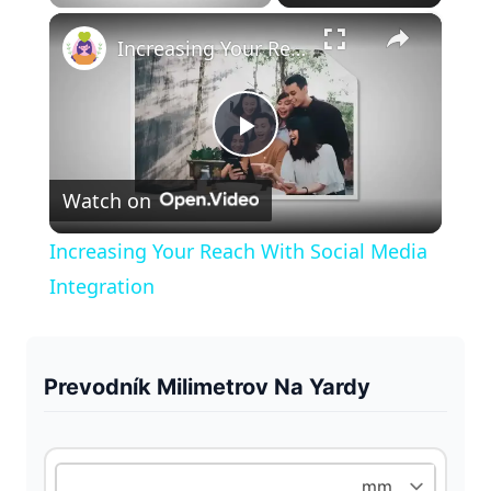
×
Play
Unmute
Fullscreen
Increasing Your Reach With Social Media Integration
P
Watch on
l
Increasing Your Reach With Social Media
a
Integration
y
Prevodník Milimetrov Na Yardy
V
i