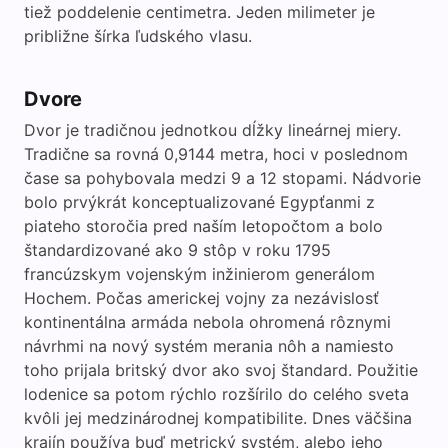
tiež poddelenie centimetra. Jeden milimeter je
približne šírka ľudského vlasu.
Dvore
Dvor je tradičnou jednotkou dĺžky lineárnej miery.
Tradične sa rovná 0,9144 metra, hoci v poslednom
čase sa pohybovala medzi 9 a 12 stopami. Nádvorie
bolo prvýkrát konceptualizované Egypťanmi z
piateho storočia pred naším letopočtom a bolo
štandardizované ako 9 stôp v roku 1795
francúzskym vojenským inžinierom generálom
Hochem. Počas americkej vojny za nezávislosť
kontinentálna armáda nebola ohromená rôznymi
návrhmi na nový systém merania nôh a namiesto
toho prijala britský dvor ako svoj štandard. Použitie
lodenice sa potom rýchlo rozšírilo do celého sveta
kvôli jej medzinárodnej kompatibilite. Dnes väčšina
krajín používa buď metrický systém, alebo jeho