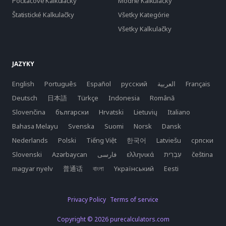
Počítačové Kalkulačky
Módne Kalkulačky
Štatistické Kalkulačky
Všetky Kategórie
Všetky Kalkulačky
JAZYKY
English
Português
Español
русский
العربية
Français
Deutsch
日本語
Türkçe
Indonesia
Română
Slovenčina
български
Hrvatski
Lietuvių
Italiano
Bahasa Melayu
Svenska
Suomi
Norsk
Dansk
Nederlands
Polski
Tiếng Việt
한국어
Latviešu
српски
Slovenski
Azərbaycan
فارسی
ελληνικά
čeština
magyar nyelv
普通话
বাংলা
Yкраїнський
Eesti
Privacy Policy
Terms of service
Copyright © 2026 purecalculators.com