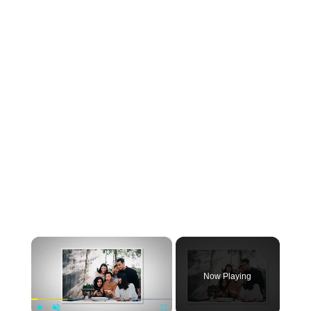
×
Now Playing