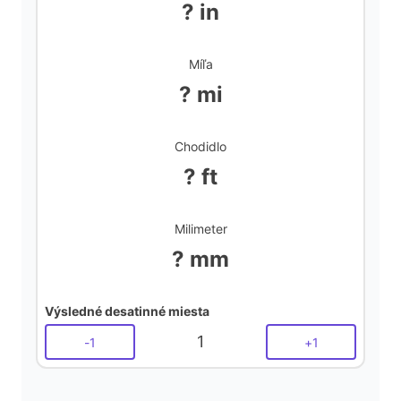
? in
Míľa
? mi
Chodidlo
? ft
Milimeter
? mm
Výsledné desatinné miesta
1
-
1
+
1