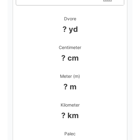
d
Dvore
? yd
e
Centimeter
o
? cm
Meter (m)
? m
Kilometer
? km
Palec