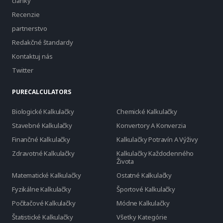
články
Recenzie
partnerstvo
Redakčné štandardy
Kontaktuj nás
Twitter
PURECALCULATORS
Biologické Kalkulačky
Chemické Kalkulačky
Stavebné Kalkulačky
Konvertory A Konverzia
Finančné Kalkulačky
Kalkulačky Potravín A Výživy
Zdravotné Kalkulačky
Kalkulačky Každodenného
Života
Matematické Kalkulačky
Ostatné Kalkulačky
Fyzikálne Kalkulačky
Športové Kalkulačky
Počítačové Kalkulačky
Módne Kalkulačky
Štatistické Kalkulačky
Všetky Kategórie