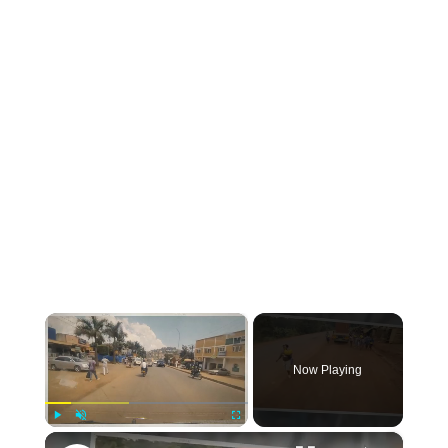
×
Now Playing
×
Play
Unmute
Fullscreen