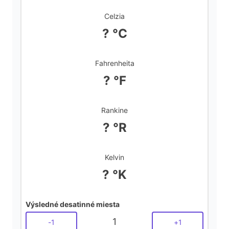
d
Celzia
? °C
e
Fahrenheita
o
? °F
Rankine
? °R
Kelvin
? °K
Výsledné desatinné miesta
1
-
1
+
1