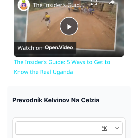
The Insider’s Guide: 5 Ways to Get to Know the Real Uganda
P
Watch on
l
The Insider’s Guide: 5 Ways to Get to
a
Know the Real Uganda
y
Prevodník Kelvinov Na Celzia
V
i