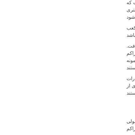
 که
تری
کعب
افت.
اکم
ونه
رات
 از
ولی
راکم