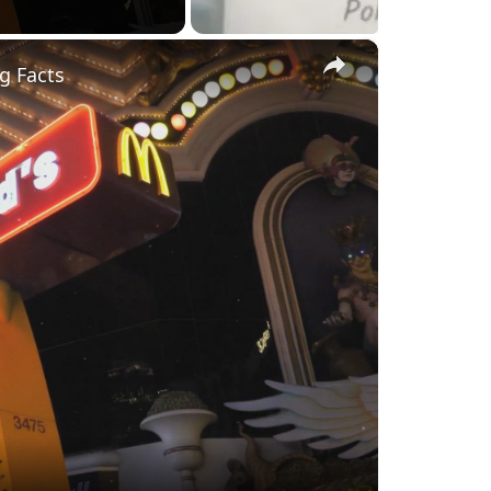
×
g Facts