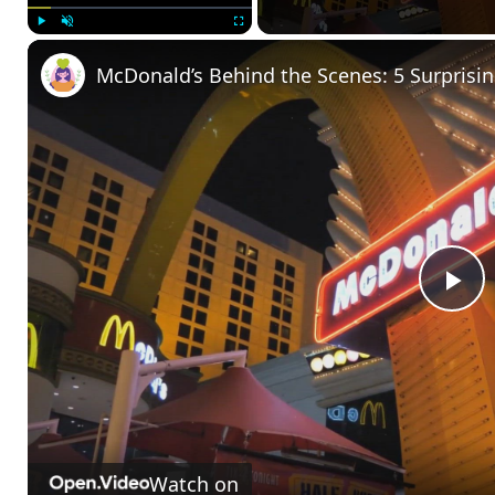
Play
Unmute
Fullscreen
McDonald’s Behind the Scenes: 5 Surprisin
P
l
a
Watch on