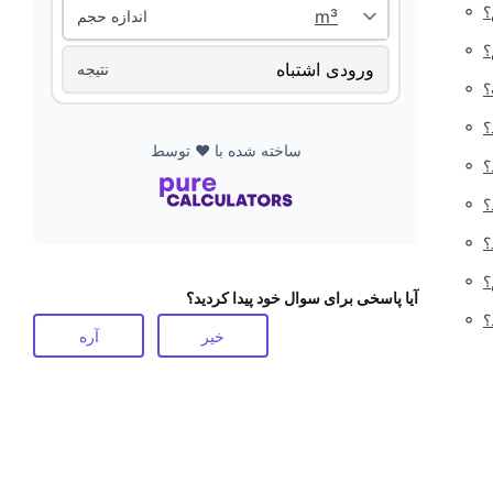
◦
؟
اندازه حجم
◦
؟
نتیجه
◦
؟
◦
؟
ساخته شده با ❤️ توسط
◦
؟
◦
؟
◦
؟
◦
؟
آیا پاسخی برای سوال خود پیدا کردید؟
◦
؟
خیر
آره