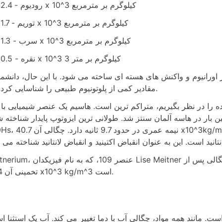
رودیوم - 12.4 x 10^3 کیلوگرم بر مترمربع
توریم - 11.7 x 10^3 کیلوگرم بر مترمربع
سرب - 11.3 x 10^3 کیلوگرم بر مترمربع
نقره - 10.5 x 10^3 کیلوگرم بر متر 3
ز اورانیوم و واکنش های هسته ای ساخته می شود. با این حال، دانشمن
مقادیر کمی از پلوتونیوم طبیعی را شناسایی کرده اند.
ظر بگیریم، متراکم ترین است. هاسیم یک عنصر شیمیایی با نماد Hs و عدد اتمی 108 است.
بار در هاسه آلمان سنتز شد. طولانی ترین ایزوتوپ پایدار شناخته ش
269Hs، ن
Meitnerium، عنصر 109، که به نام فیزیکدان Lise Meitner نامگذاری شده است، از نظ
تخمینی آن 37.4 x10^3 kg/m^3 است.
1000 کیلوگرم بر مترمربع است. مانند همه مواد، چگالی آب با دما تغییر می کند. آب یک استثنا