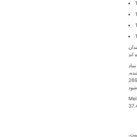
دان
 این
ده،
یمه عمری در حدود 9.7 ثانیه دارد. چگالی آن 40.7 x10^3kg/m^3 برآورد شده است. چگالی هاسیم به دلیل وزن اتمی بالای
ر چگالی پس از Hassium است. چگالی
 است،