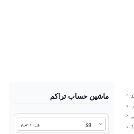
ماشین حساب تراکم
◦
؟
◦
ن
◦
ب
وزن / جرم
◦
؟