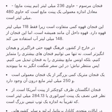
فنجان مرسوم - حاوی 236 میلی لیتر (نیم پینت مایع) -
معادل اندازه معمولی یک پینت مایع است که حاوی 480
میلی لیتر است.
این فنجان قهوه کمی متفاوت است زیرا فقط 118 میلی لیتر
قهوه دارد. قهوه داخل آن مانند همیشه است، اما این فنجان از
148 میلی لیتر آب استفاده می کند.
در خارج از کشور، فرهنگ قهوه حتی فراگیرتر و هیجان
انگیزتر است. نه تنها می توانیم فنجان های بیشتری را متمایز
کنیم، بلکه اونس مایع بیشتری را به فنجان تبدیل می کنیم.
پس منتظر نباش؛ در این سفر شگفت انگیز به ما بپیوندید!
یک فنجان متریک کمی بزرگتر از یک فنجان معمولی است
و 250 میلی لیتر مایع درون آن وجود دارد.
فنجان انگلستان ظرف کوچکتر از پینت آمریکا است. از
نظر فنی نصف یک پینت امپراتوری یا 284.13 میلی لیتر است
که تقریباً به اندازه یک توپ تنیس بزرگ است.
در ایالات متحده، کانادا، بریتانیا، ایرلند و سایر کشورهایی