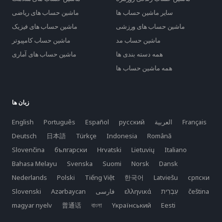
سایر ماشین حساب ها
ماشین حساب های ریاضی
ماشین حساب های ورزشی
ماشین حساب های فیزیک
ماشین حساب مد
ماشین حساب کامپیوتر
همه دسته بندی ها
ماشین حساب های آماری
همه ماشین حساب ها
زبان ها
Français
العربية
русский
Español
Português
English
Deutsch
日本語
Türkçe
Indonesia
Română
Slovenčina
български
Hrvatski
Lietuvių
Italiano
Bahasa Melayu
Svenska
Suomi
Norsk
Dansk
Nederlands
Polski
Tiếng Việt
한국어
Latviešu
српски
čeština
ελληνικά
فارسی
Azərbaycan
Slovenski
magyar nyelv
普通话
বাংলা
Yкраїнський
Eesti