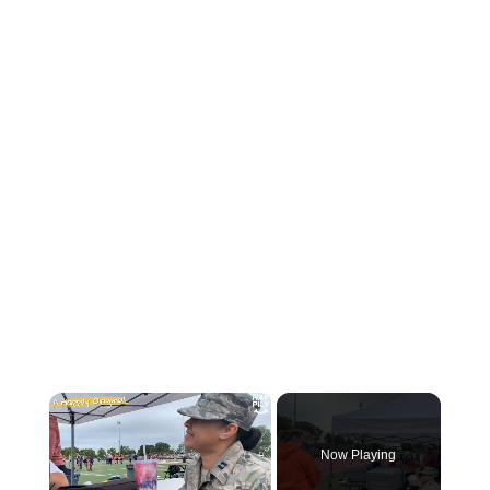
×
Now Playing