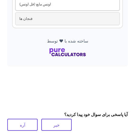
i
اونس مایع (فل اونس)
فنجان ها
d
e
ساخته شده با ❤️ توسط
o
آیا پاسخی برای سوال خود پیدا کردید؟
خیر
آره