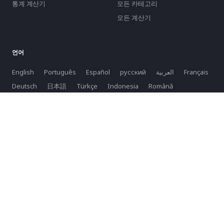
통계 계산기
모든 카테고리
모든 계산기
언어
English
Português
Español
русский
العربية
Français
Deutsch
日本語
Türkçe
Indonesia
Română
Slovenčina
български
Hrvatski
Lietuvių
Italiano
Bahasa Melayu
Svenska
Suomi
Norsk
Dansk
Nederlands
Polski
Tiếng Việt
한국어
Latviešu
српски
Slovenski
Azərbaycan
فارسی
ελληνικά
čeština
magyar nyelv
普通话
বাংলা
Yкраїнський
Eesti
Privacy Policy
Terms of service
Copyright © 2026 purecalculators.com