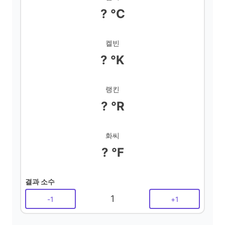
d
? °C
e
켈빈
? °K
o
랭킨
? °R
화씨
? °F
결과 소수
1
-
1
+
1