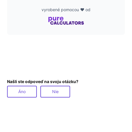
vyrobené pomocou ❤️ od
d
e
o
Našli ste odpoveď na svoju otázku?
Áno
Nie