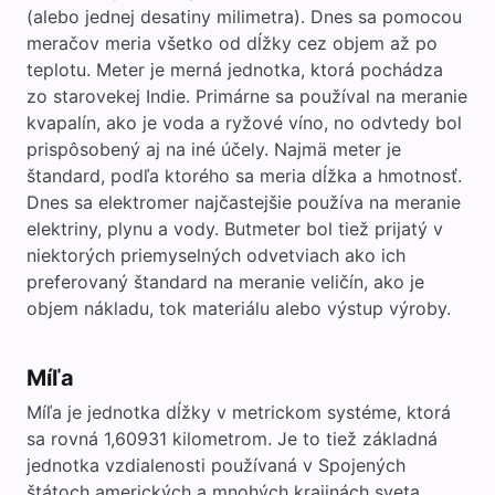
(alebo jednej desatiny milimetra). Dnes sa pomocou
meračov meria všetko od dĺžky cez objem až po
teplotu. Meter je merná jednotka, ktorá pochádza
zo starovekej Indie. Primárne sa používal na meranie
kvapalín, ako je voda a ryžové víno, no odvtedy bol
prispôsobený aj na iné účely. Najmä meter je
štandard, podľa ktorého sa meria dĺžka a hmotnosť.
Dnes sa elektromer najčastejšie používa na meranie
elektriny, plynu a vody. Butmeter bol tiež prijatý v
niektorých priemyselných odvetviach ako ich
preferovaný štandard na meranie veličín, ako je
objem nákladu, tok materiálu alebo výstup výroby.
Míľa
Míľa je jednotka dĺžky v metrickom systéme, ktorá
sa rovná 1,60931 kilometrom. Je to tiež základná
jednotka vzdialenosti používaná v Spojených
štátoch amerických a mnohých krajinách sveta.