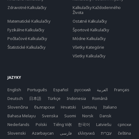
Zdravotné Kalkulačky
Kalkulačky Každodenného
Života
Matematické Kalkulačky
Ostatné Kalkulačky
Fyzikálne Kalkulačky
Športové Kalkulačky
Počítačové Kalkulačky
Módne Kalkulačky
Štatistické Kalkulačky
Všetky Kategórie
Všetky Kalkulačky
JAZYKY
English
Português
Español
русский
العربية
Français
Deutsch
日本語
Türkçe
Indonesia
Română
Slovenčina
български
Hrvatski
Lietuvių
Italiano
Bahasa Melayu
Svenska
Suomi
Norsk
Dansk
Nederlands
Polski
Tiếng Việt
한국어
Latviešu
српски
Slovenski
Azərbaycan
فارسی
ελληνικά
čeština