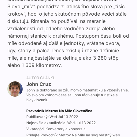
Slovo „míľa“ pochádza z latinského slova pre „tisíc
krokov“, hoci o jeho skutočnom pôvode vedci stále
diskutujú. Rimania ho používali na meranie
vzdialeností od jedného vodného zdroja alebo
námornej stanice k druhému. Postupom času boli od
míle odvodené aj ďalšie jednotky, vrátane dvora,
ligy, stopy a palca. Dnes existujú rôzne definície
míle, ale najčastejšie sa definuje ako 3 280 stôp
alebo 1 609 kilometrov.
AUTOR ČLÁNKU
John Cruz
John je doktorand so záujmom o matematiku a vzdelávanie.
Vo svojom voľnom čase sa John rád venuje turistike a
bicyklovaniu.
Prevodník Metrov Na Míle Slovenčina
Publikovaný: Wed Jul 13 2022
Najnovšia aktualizácia: Wed Jul 13 2022
V kategórii Konvertory a konverzia
Pridajte Prevodník Metrov Na Míle na svoj vlastný web