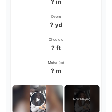
? in
Dvore
? yd
Chodidlo
? ft
Meter (m)
? m
×
Now Playing
Play Video