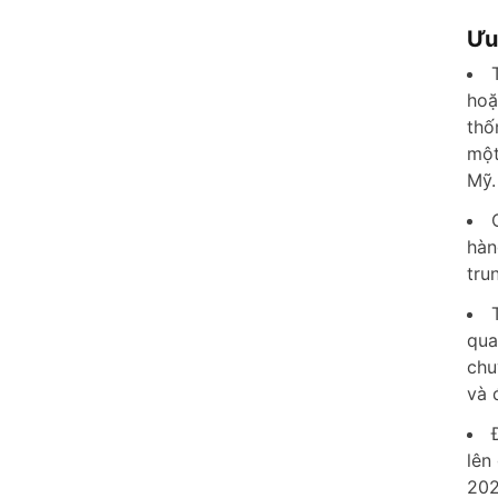
Ưu
hoặ
thố
một
Mỹ.
hàn
tru
qua
chu
và 
lên
202