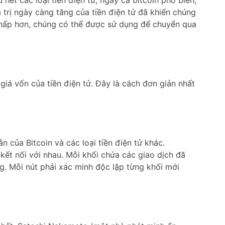
hết các loại tiền điện tử, ngay cả bitcoin phổ biến,
 trị ngày càng tăng của tiền điện tử đã khiến chúng
thấp hơn, chúng có thể được sử dụng để chuyển qua
i giá vốn của tiền điện tử. Đây là cách đơn giản nhất
 của Bitcoin và các loại tiền điện tử khác.
 kết nối với nhau. Mỗi khối chứa các giao dịch đã
. Mỗi nút phải xác minh độc lập từng khối mới