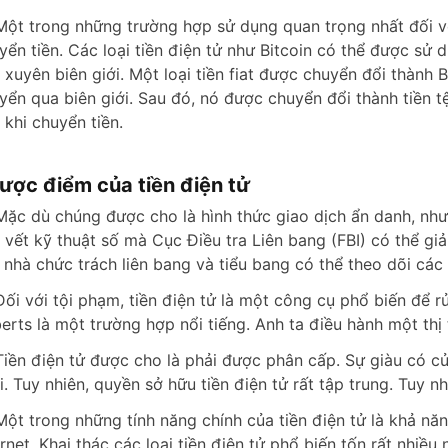
Một trong những trường hợp sử dụng quan trọng nhất đối vớ
yển tiền. Các loại tiền điện tử như Bitcoin có thể được sử 
n xuyên biên giới. Một loại tiền fiat được chuyển đổi thành 
yển qua biên giới. Sau đó, nó được chuyển đổi thành tiền tệ 
 khi chuyển tiền.
ược điểm của tiền điện tử
Mặc dù chúng được cho là hình thức giao dịch ẩn danh, như
 vết kỹ thuật số mà Cục Điều tra Liên bang (FBI) có thể gi
 nhà chức trách liên bang và tiểu bang có thể theo dõi các
Đối với tội phạm, tiền điện tử là một công cụ phổ biến để 
erts là một trường hợp nổi tiếng. Anh ta điều hành một thị 
Tiền điện tử được cho là phải được phân cấp. Sự giàu có c
i. Tuy nhiên, quyền sở hữu tiền điện tử rất tập trung. Tuy n
Một trong những tính năng chính của tiền điện tử là khả năn
ernet. Khai thác các loại tiền điện tử phổ biến tốn rất nhiề