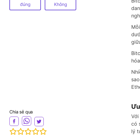
Bit
đúng
Không
dan
ngh
Mỗi
dướ
giữ
Bit
hóa
Nhi
sao
Eth
Ưu
Chia sẻ qua
Với
có 
lý 