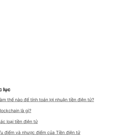
 lục
àm thế nào để tính toán lợi nhuận tiền điện tử?
lockchain là gì?
ác loại tiền điện tử
u điểm và nhược điểm của Tiền điện tử