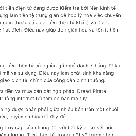
i tiền điện tử đang được Kiểm tra bởi Nền kinh tế
dụng làm tiền tệ trung gian để hợp lý hóa việc chuyển
Bitcoin (hoặc các loại tiền điện tử khác) và được
fiat đích. Điều này giúp đơn giản hóa và tốn ít tiền
ng tiền điện tử có nguồn gốc giả danh. Chúng để lại
ải mã và sử dụng. Điều này làm phát sinh khả năng
 giao dịch tài chính của công dân bình thường.
rửa tiền và mua bán bất hợp pháp. Dread Pirate
trường internet tối tăm để bán ma túy.
ủa họ được phân phối giữa nhiều bên trên một chuỗi
hiên, quyền sở hữu rất đầy đủ.
g truy cập của chúng đối với bất kỳ ai có kết nối
u năng lượng. Trên thực tế, trong một số trường hợp,