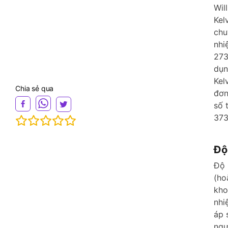
Wil
Kel
chu
nhi
273
dụn
Kel
Chia sẻ qua
đơn
số 
373
Độ
Độ 
(ho
kho
nhi
áp 
ngư