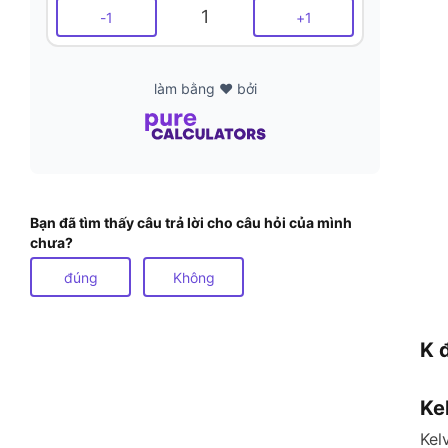
1
-
1
+
1
làm bằng ❤️ bởi
Bạn đã tìm thấy câu trả lời cho câu hỏi của mình
chưa?
đúng
Không
K 
Ke
Kel