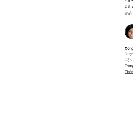
để 
mô 
Công
Được
Cập 
Tron
Thêm