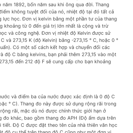
o năm 1892, bốn năm sau khi ông qua đời. Thang
điểm không tuyệt đối của nó, nhiệt độ tại đó tất cả
g lực học. Đơn vị kelvin bằng một phần tư của thang
ng khoảng từ 0 đến giá trị lớn nhất là cộng và trừ
học và công nghệ. Đơn vị nhiệt độ Kelvin được sử
C và 273,15 K (độ Kelvin) bằng -273,15 ° C, hoặc 0 °
uẩn). Có một số cách kết hợp và chuyển đổi các
 và độ C bằng kelvins, bạn phải thêm 273,15 vào một
m 273,15 đến 212 độ F sẽ cung cấp cho bạn khoảng
a nước và điểm ba của nước được xác định là 0 độ C
oặc ° C). Thang đo này được sử dụng rộng rãi trong
rộng rãi, mặc dù nó được chính thức giới hạn ở
ang đo khác, bao gồm thang đo APH (Độ ẩm dựa trên
i tiết. Độ C được đặt theo tên của nhà thiên văn học
iệt độ cụ thể trên thang độ C cũng như một đơn vị