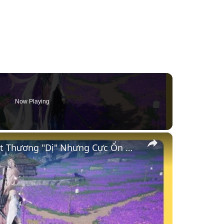
Now Playing
×
Tà Phái #3: Build Cửu Thương + Cửu Ô - Sát Thương "Dị" Nhưng Cực Ổn Định | Where Winds Meet