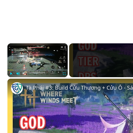
×
Play
Unmute
Fullscreen