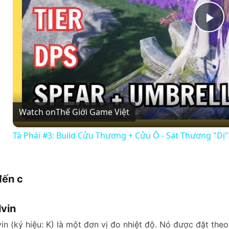
P
l
a
Watch on
Thế Giới Game Việt
y
Tà Phái #3: Build Cửu Thương + Cửu Ô - Sát Thương "D
V
đến c
i
lvin
d
vin (ký hiệu: K) là một đơn vị đo nhiệt độ. Nó được đặt the