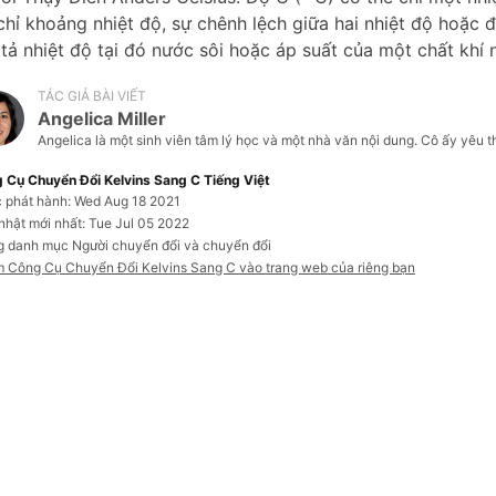
chỉ khoảng nhiệt độ, sự chênh lệch giữa hai nhiệt độ hoặc
tả nhiệt độ tại đó nước sôi hoặc áp suất của một chất khí 
TÁC GIẢ BÀI VIẾT
Angelica Miller
Angelica là một sinh viên tâm lý học và một nhà văn nội dung. Cô ấy yêu t
 Cụ Chuyển Đổi Kelvins Sang C Tiếng Việt
 phát hành: Wed Aug 18 2021
nhật mới nhất: Tue Jul 05 2022
g danh mục Người chuyển đổi và chuyển đổi
 Công Cụ Chuyển Đổi Kelvins Sang C vào trang web của riêng bạn