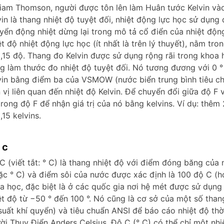
liam Thomson, người được tôn lên làm Huân tước Kelvin và
e
vin là thang nhiệt độ tuyệt đối, nhiệt động lực học sử dụng 
yển động nhiệt dừng lại trong mô tả cổ điển của nhiệt độn
ệt độ nhiệt động lực học (ít nhất là trên lý thuyết), nằm tro
o
,15 độ. Thang đo Kelvin được sử dụng rộng rãi trong khoa 
g làm thước đo nhiệt độ tuyệt đối. Nó tương đương với 0 ° 
vin bằng điểm ba của VSMOW (nước biển trung bình tiêu ch
 vị liên quan đến nhiệt độ Kelvin. Để chuyển đổi giữa độ F
trong độ F để nhận giá trị của nó bằng kelvins. Ví dụ: thê
,15 kelvins.
 c
C (viết tắt: ° C) là thang nhiệt độ với điểm đóng băng củ
ặc ° C) và điểm sôi của nước được xác định là 100 độ C (h
a học, đặc biệt là ở các quốc gia nơi hệ mét được sử dụng 
ệt độ từ −50 ° đến 100 °. Nó cũng là cơ sở của một số th
suất khí quyển) và tiêu chuẩn ANSI để báo cáo nhiệt độ thờ
ời Thụy Điển Anders Celsius. Độ C (° C) có thể chỉ một nh