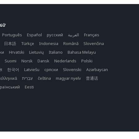
NGỮ
Português
Español
русский
العربية
Français
日本語
Türkçe
Indonesia
Română
Slovenčina
ки
Hrvatski
Lietuvių
Italiano
Bahasa Melayu
Suomi
Norsk
Dansk
Nederlands
Polski
ệt
한국어
Latviešu
српски
Slovenski
Azərbaycan
ελληνικά
čeština
magyar nyelv
普通话
раїнський
Eesti
Copyright © 2026 purecalculators.com