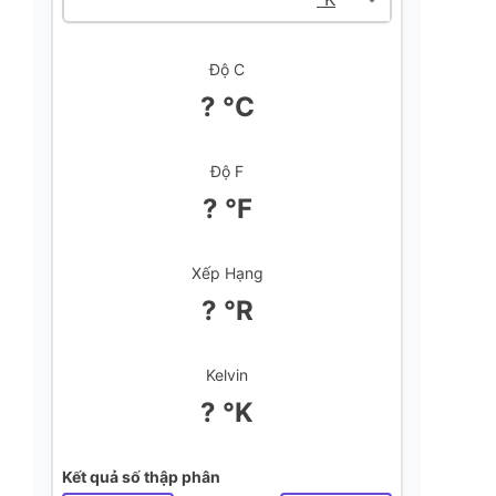
Độ C
? °C
Độ F
? °F
Xếp Hạng
? °R
Kelvin
? °K
Kết quả số thập phân