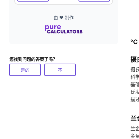
由 ❤️ 制作
°C
摄
您找到问题的答案了吗？
摄
是的
不
科
基
氏
描述
兰
兰
金