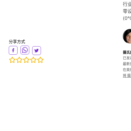
行业
零设
(0
分享方式
摄氏
已发表:
最新更新
在类
将 