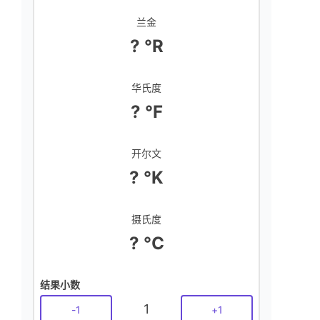
兰金
? °R
华氏度
? °F
开尔文
? °K
摄氏度
? °C
结果小数
1
-
1
+
1