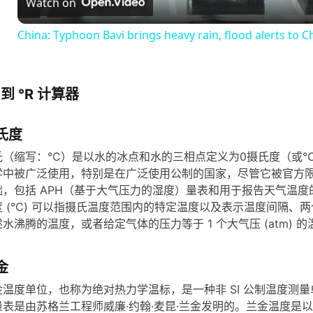
Watch on
a
China: Typhoon Bavi brings heavy rain, flood alerts to 
y
V
 到 °R 计算器
i
氏度
氏（缩写：°C）是以水的冰点和水的三相点定义为0摄氏度（或°C
d
学中被广泛使用，特别是在广泛使用公制的国家，尽管它被官方限制在 
础，包括 APH（基于大气压力的湿度）量表和用于报告天气温度的
度 (°C) 可以指摄氏温度范围内的特定温度以及表示温度间隔
e
水沸腾的温度，或者给定气体的压力等于 1 个大气压 (atm) 的
o
金
金温度单位，也称为绝对热力学温标，是一种非 SI 公制温度测量
量表是由苏格兰工程师威廉·约翰·麦昆·兰金发明的。兰金温度