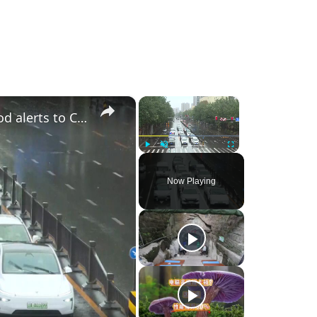
×
×
China: Typhoon Bavi brings heavy rain, flood alerts to China's Shenyang.
Play
Unmute
Fullscreen
Now Playing