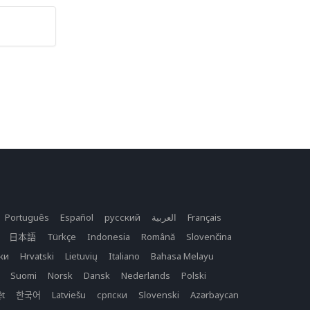
Português
Español
русский
العربية
Français
日本語
Türkçe
Indonesia
Română
Slovenčina
ки
Hrvatski
Lietuvių
Italiano
Bahasa Melayu
Suomi
Norsk
Dansk
Nederlands
Polski
ệt
한국어
Latviešu
српски
Slovenski
Azərbaycan