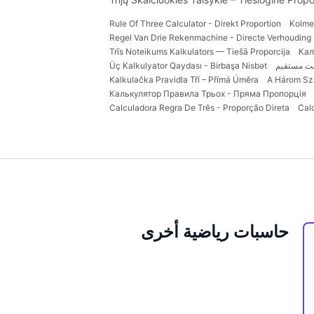
Rule Of Three Calculator - Direkt Proportion
Kolme
Regel Van Drie Rekenmachine - Directe Verhouding
Trīs Noteikums Kalkulators — Tiešā Proporcija
Кал
ت مستقیم
Üç Kalkulyator Qaydası - Birbaşa Nisbət
Kalkulačka Pravidla Tří – Přímá Úměra
A Három Sz
Калькулятор Правила Трьох - Пряма Пропорція
Calculadora Regra De Três - Proporção Direta
Cal
حاسبات رياضية أخرى