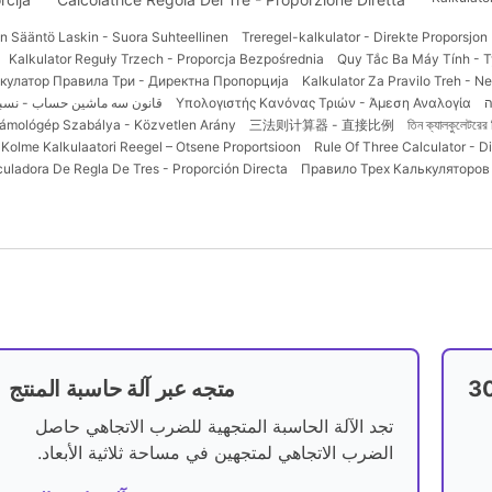
n Sääntö Laskin - Suora Suhteellinen
Treregel-kalkulator - Direkte Proporsjon
Kalkulator Reguły Trzech - Proporcja Bezpośrednia
Quy Tắc Ba Máy Tính - T
кулатор Правила Три - Директна Пропорција
Kalkulator Za Pravilo Treh - 
ה
Υπολογιστής Κανόνας Τριών - Άμεση Αναλογία
قانون سه ماشین حساب - نسب
ámológép Szabálya - Közvetlen Arány
三法则计算器 - 直接比例
তিন ক্যালকুলেটরের 
Kolme Kalkulaatori Reegel – Otsene Proportsioon
Rule Of Three Calculator - Di
culadora De Regla De Tres - Proporción Directa
Правило Трех Калькуляторо
متجه عبر آلة حاسبة المنتج
تجد الآلة الحاسبة المتجهية للضرب الاتجاهي حاصل
الضرب الاتجاهي لمتجهين في مساحة ثلاثية الأبعاد.