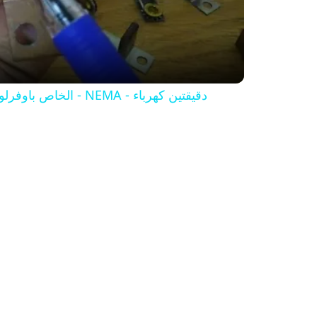
اسهل طريقه لمعرفة تيار ال - Heat element - الخاص باوفرلود كنتاكتور - NEMA - دقيقتين كهرباء