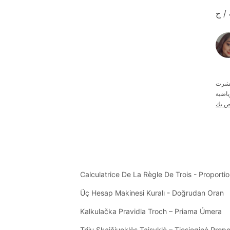
 / ج
ياضية
اص بك
Calculatrice De La Règle De Trois - Proportio
Üç Hesap Makinesi Kuralı - Doğrudan Oran
Kalkulačka Pravidla Troch – Priama Úmera
Trijų Skaičiuoklės Taisyklė – Tiesioginė Propo