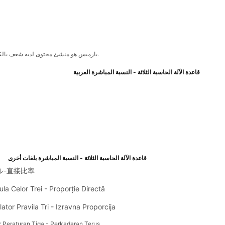
بارميس هو منشئ محتوى لديه شغف بالكتابة وإنشاء أشياء جديدة. كما أنها مهتمة للغاية بالتكنولوجيا وتستمتع بتعلم أشياء جديدة.
قاعدة الآلة الحاسبة الثلاثة - النسبة المباشرة العربية
قاعدة الآلة الحاسبة الثلاثة - النسبة المباشرة بلغات أخرى
ル-直接比率
la Celor Trei - Proporție Directă
lator Pravila Tri - Izravna Proporcija
r Peraturan Tiga - Perkadaran Terus