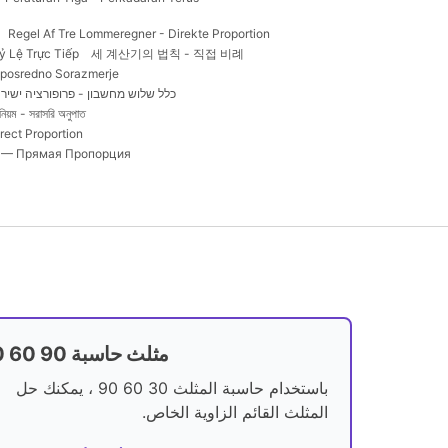
Regel Af Tre Lommeregner - Direkte Proportion
ỷ Lệ Trực Tiếp
세 계산기의 법칙 - 직접 비례
Neposredno Sorazmerje
כלל שלוש מחשבון - פרופורציה ישיר
নিয়ম - সরাসরি অনুপাত
rect Proportion
в — Прямая Пропорция
30 60 90 مثلث حاسبة
باستخدام حاسبة المثلث 30 60 90 ، يمكنك حل
المثلث القائم الزاوية الخاص.