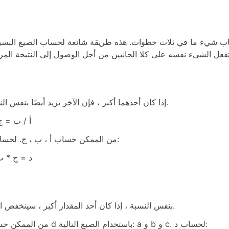
اب شيء ما في ثلاث خطوات. هذه طريقة شائعة لحساب الصيغ البسي
إذا كان أحدهما أكبر ، فإن الآخر يزيد أيضًا بنفس النسبة.
أ / ب = ج
من الممكن حساب أ ، ب ، ج. لحساب د:
د = ج * ب
بنفس النسبة ، إذا كان أحد المقدار أكبر ، سينخفض الآخر.
من الممكن حساب d باستخدام الصيغ التالية: a و b و c. لحساب د: