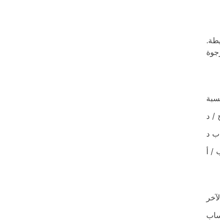
طة.
 / د
 / أ