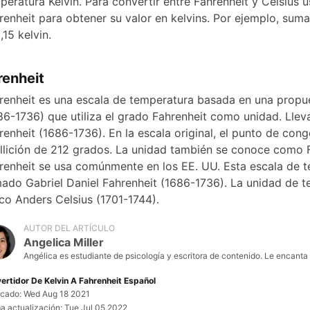
peratura Kelvin. Para convertir entre Fahrenheit y Celsius
renheit para obtener su valor en kelvins. Por ejemplo, sum
,15 kelvin.
renheit
renheit es una escala de temperatura basada en una propues
86-1736) que utiliza el grado Fahrenheit como unidad. Llev
renheit (1686-1736). En la escala original, el punto de con
llición de 212 grados. La unidad también se conoce como Fa
renheit se usa comúnmente en los EE. UU. Esta escala de 
mado Gabriel Daniel Fahrenheit (1686-1736). La unidad de 
co Anders Celsius (1701-1744).
AUTOR DEL ARTÍCULO
Angelica Miller
Angélica es estudiante de psicología y escritora de contenido. Le encant
ertidor De Kelvin A Fahrenheit Español
icado: Wed Aug 18 2021
ma actualización: Tue Jul 05 2022