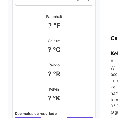
Farenheit
? °F
Ca
Celsius
? °C
Ke
El 
Rango
Wil
? °R
esc
la 
kel
Kelvin
has
? °K
tec
0° 
(ag
Decimales de resultado