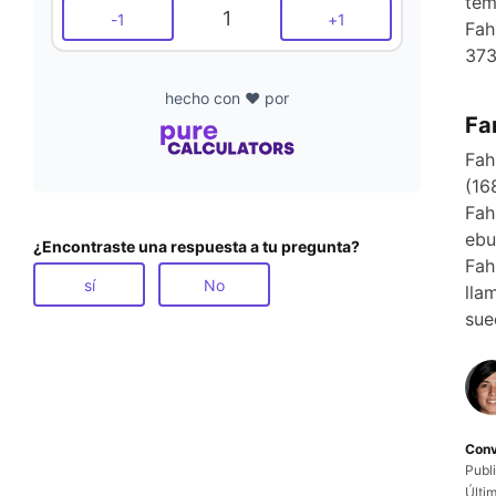
tem
1
-
1
+
1
Fah
373
hecho con ❤️ por
Fa
Fah
(16
Fah
ebu
¿Encontraste una respuesta a tu pregunta?
Fah
sí
No
lla
sue
Conv
Publ
Últi