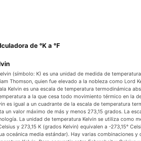
lculadora de °K a °F
lvin
kelvin (símbolo: K) es una unidad de medida de temperatura.
liam Thomson, quien fue elevado a la nobleza como Lord Ke
ala Kelvin es una escala de temperatura termodinámica abso
temperatura a la que cesa todo movimiento térmico en la de
vin es igual a un cuadrante de la escala de temperatura te
ta un valor máximo de más y menos 273,15 grados. La escal
nología. La unidad de temperatura Kelvin se utiliza como m
Celsius y 273,15 K (grados Kelvin) equivalen a -273,15° Cels
ua oceánica media estándar). Hay varias combinaciones y 