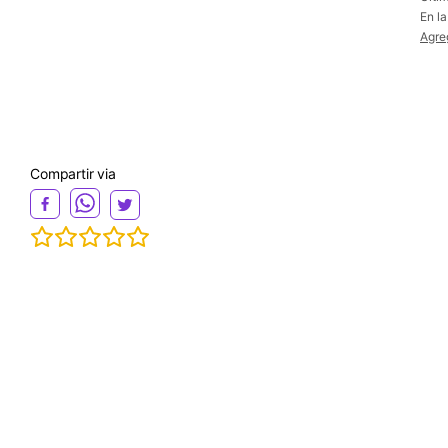
En l
Agre
Compartir via