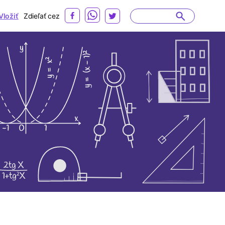
Vložiť
Zdieľať cez