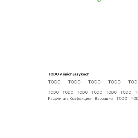
TODO v iných jazykoch
TODO
TODO
TODO
TODO
TOD
TODO
TODO
TODO
TODO
TODO
TODO
T
Рассчитать Коэффициент Вариации
TODO
TO