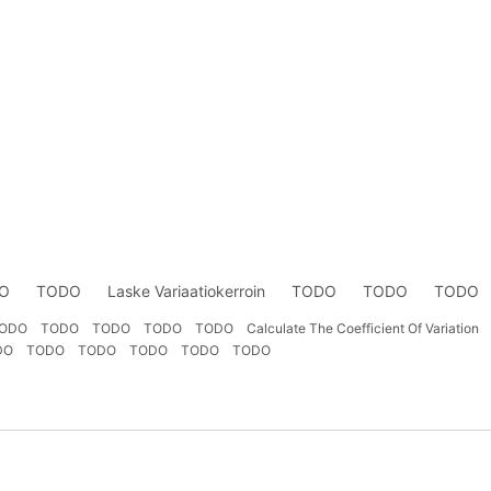
O
TODO
Laske Variaatiokerroin
TODO
TODO
TODO
ODO
TODO
TODO
TODO
TODO
Calculate The Coefficient Of Variation
DO
TODO
TODO
TODO
TODO
TODO