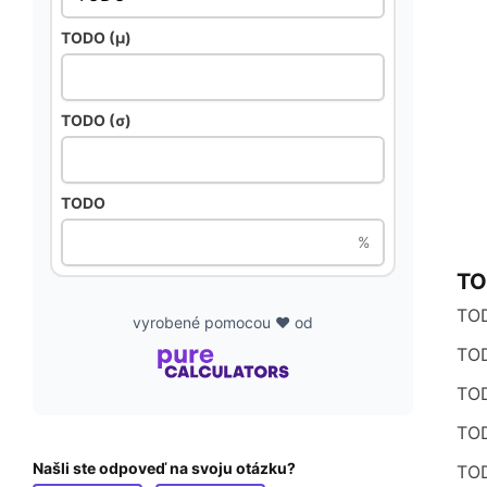
TODO (μ)
TODO (σ)
TODO
%
T
TO
vyrobené pomocou ❤️ od
TO
TO
TO
Našli ste odpoveď na svoju otázku?
TO