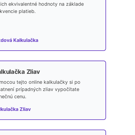
 ich ekvivalentné hodnoty na základe
ekvencie platieb.
dová Kalkulačka
lkulačka Zliav
mocou tejto online kalkulačky si po
latnení prípadných zliav vypočítate
nečnú cenu.
lkulačka Zliav