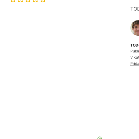
TO
TODO
Publ
V ka
Prid