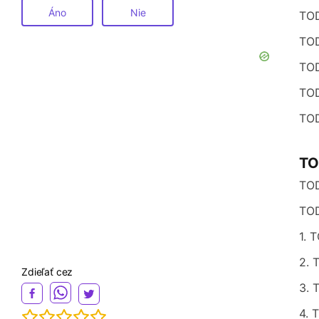
Áno
Nie
TO
TO
TO
TO
TO
T
TO
TO
T
Zdieľať cez