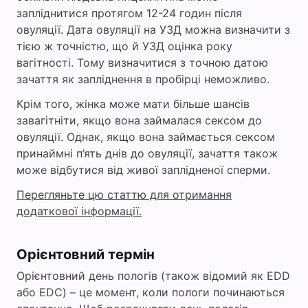
запліднитися протягом 12-24 годин після
овуляції. Дата овуляції на УЗД можна визначити з
тією ж точністю, що й УЗД оцінка року
вагітності. Тому визначитися з точною датою
зачаття як запліднення в пробірці неможливо.
Крім того, жінка може мати більше шансів
завагітніти, якщо вона займалася сексом до
овуляції. Однак, якщо вона займається сексом
принаймні п’ять днів до овуляції, зачаття також
може відбутися від живої заплідненої сперми.
Перегляньте цю статтю для отримання
додаткової інформації.
Орієнтовний термін
Орієнтовний день пологів (також відомий як EDD
або EDC) – це момент, коли пологи починаються