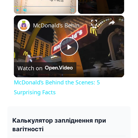
×
Play
Unmute
Fullscreen
McDonald’s Behind the Scenes: 5 Surprising Facts
P
Watch on
l
McDonald’s Behind the Scenes: 5
a
Surprising Facts
y
Калькулятор запліднення при
V
вагітності