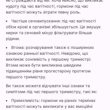
не страждають від неї. Хоча неясно, що викликає
нудоту під час вагітності, гормони під час
вагітності можуть зіграти певну роль.
Частіше сечовипускання: під час вагітності
об’єм крові в організмі збільшується. Це змушує
нирки та сечовий міхур фільтрувати більше
рідини.
Втома: розчарування також є поширеною
ознакою ранньої вагітності. Невідомо, що
викликає сонливість у першому триместрі.
Втома може бути викликана швидким
підвищенням рівня прогестерону протягом
першого триместру.
Ви також можете відчувати інші ознаки та
симптоми під час першого триместру, такі як:
Примхливість: гормони на ранніх термінах
вагітності можуть викликати у вас емоційні