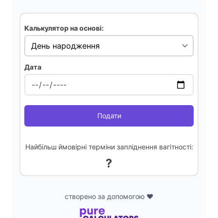
i
Калькулятор на основі:
d
Дата
e
o
Подати
Найбільш ймовірні терміни запліднення вагітності:
?
створено за допомогою ❤️