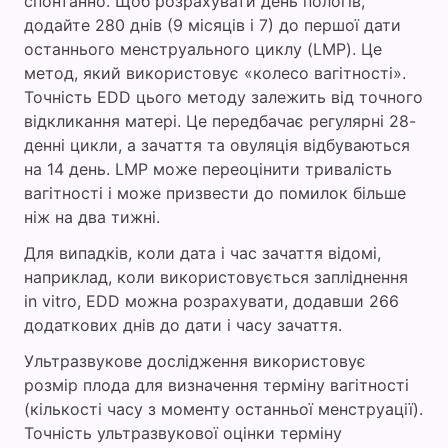
спонтанно. Щоб розрахувати день пологів,
додайте 280 днів (9 місяців і 7) до першої дати
останнього менструального циклу (LMP). Це
метод, який використовує «колесо вагітності».
Точність EDD цього методу залежить від точного
відкликання матері. Це передбачає регулярні 28-
денні цикли, а зачаття та овуляція відбуваються
на 14 день. LMP може переоцінити тривалість
вагітності і може призвести до помилок більше
ніж на два тижні.
Для випадків, коли дата і час зачаття відомі,
наприклад, коли використовується запліднення
in vitro, EDD можна розрахувати, додавши 266
додаткових днів до дати і часу зачаття.
Ультразвукове дослідження використовує
розмір плода для визначення терміну вагітності
(кількості часу з моменту останньої менструації).
Точність ультразвукової оцінки терміну