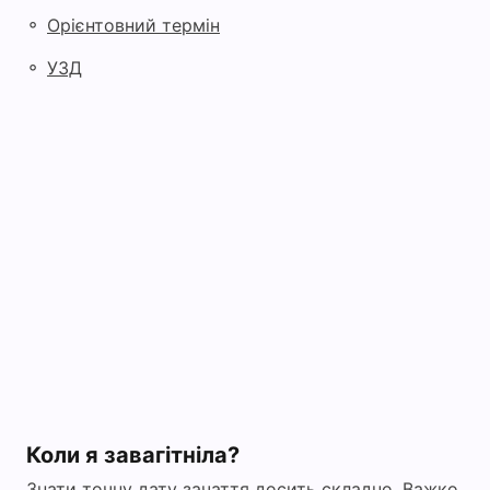
◦
Орієнтовний термін
◦
УЗД
Коли я завагітніла?
Знати точну дату зачаття досить складно. Важко