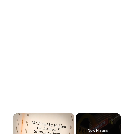
×
Now Playing