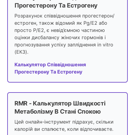
Прогестерону Та Естрогену
Розрахунок співвідношення прогестерон/
естроген, також відомий як Pg/E2 або
просто P/E2, є невід’ємною частиною
оцінки дисбалансу жіночих гормонів і
прогнозування успіху запліднення in vitro
(ЕКЗ).
Калькулятор Співвідношення
Прогестерону Та Естрогену
RMR - Калькулятор Швидкості
Метаболізму В Стані Спокою
Цей онлайн-інструмент підрахує, скільки
калорій ви спалюєте, коли відпочиваєте.